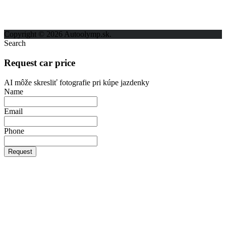
Kontakt
Ochrana osobných údajov
Copyright © 2026 Autoolymp.sk.
Search
Request car price
AI môže skresliť fotografie pri kúpe jazdenky
Name
Email
Phone
Request