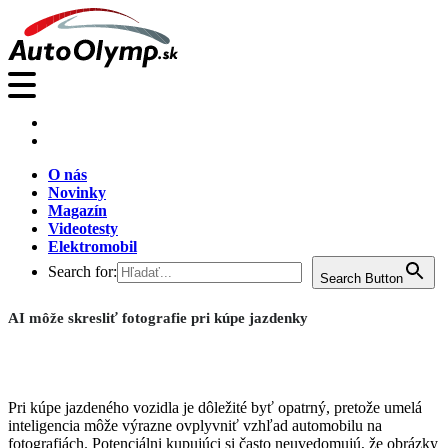
O nás
Novinky
Magazín
Videotesty
Elektromobil
Search for:
Search Button
AI môže skresliť fotografie pri kúpe jazdenky
Pri kúpe jazdeného vozidla je dôležité byť opatrný, pretože umelá
inteligencia môže výrazne ovplyvniť vzhľad automobilu na
fotografiách. Potenciálni kupujúci si často neuvedomujú, že obrázky