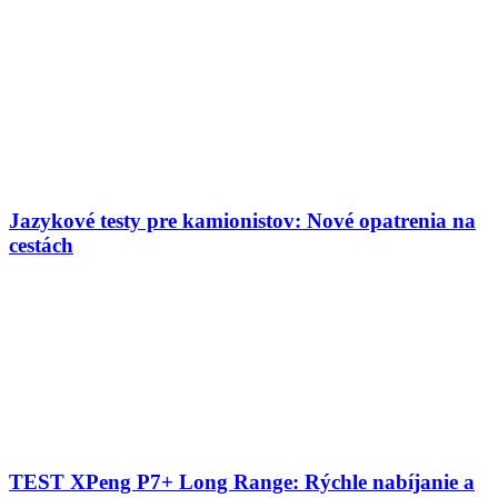
Jazykové testy pre kamionistov: Nové opatrenia na
cestách
TEST XPeng P7+ Long Range: Rýchle nabíjanie a