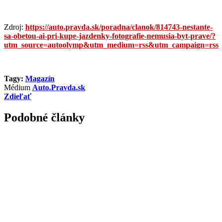
Zdroj:
https://auto.pravda.sk/poradna/clanok/814743-nestante-
sa-obetou-ai-pri-kupe-jazdenky-fotografie-nemusia-byt-prave/?
utm_source=autoolymp&utm_medium=rss&utm_campaign=rss
Tagy:
Magazín
Médium
Auto.Pravda.sk
Zdieľať
Podobné články