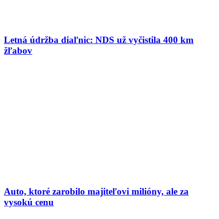
Letná údržba diaľnic: NDS už vyčistila 400 km
žľabov
Auto, ktoré zarobilo majiteľovi milióny, ale za
vysokú cenu