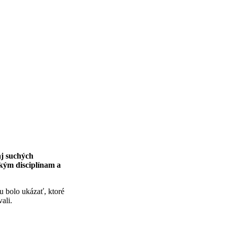
aj suchých
kým disciplínam a
u bolo ukázať, ktoré
ali.