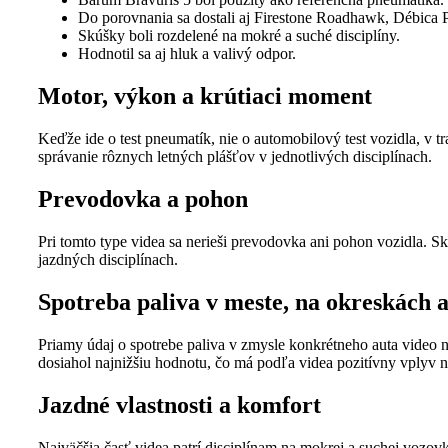
Do porovnania sa dostali aj Firestone Roadhawk, Débica 
Skúšky boli rozdelené na mokré a suché disciplíny.
Hodnotil sa aj hluk a valivý odpor.
Motor, výkon a krútiaci moment
Keďže ide o test pneumatík, nie o automobilový test vozidla, v 
správanie rôznych letných plášťov v jednotlivých disciplínach.
Prevodovka a pohon
Pri tomto type videa sa nerieši prevodovka ani pohon vozidla. Skú
jazdných disciplínach.
Spotreba paliva v meste, na okreskách a
Priamy údaj o spotrebe paliva v zmysle konkrétneho auta video
dosiahol najnižšiu hodnotu, čo má podľa videa pozitívny vplyv n
Jazdné vlastnosti a komfort
Najväčšia časť videa patrí disciplínam na mokrej a suchej vozov