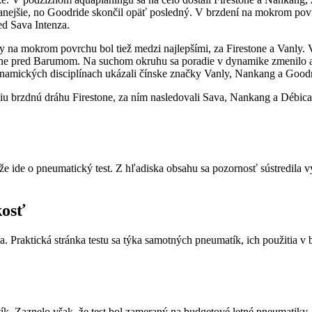
anejšie, no Goodride skončil opäť posledný. V brzdení na mokrom povr
d Sava Intenza.
y na mokrom povrchu bol tiež medzi najlepšími, za Firestone a Vanly. V
sne pred Barumom. Na suchom okruhu sa poradie v dynamike zmenilo a 
ynamických disciplínach ukázali čínske značky Vanly, Nankang a Goodr
šiu brzdnú dráhu Firestone, za ním nasledovali Sava, Nankang a Débic
eďže ide o pneumatický test. Z hľadiska obsahu sa pozornosť sústredila 
kosť
a. Praktická stránka testu sa týka samotných pneumatík, ich použitia 
ík. Zaznelo však, že test bol zameraný na budgetové letné pneumatiky,