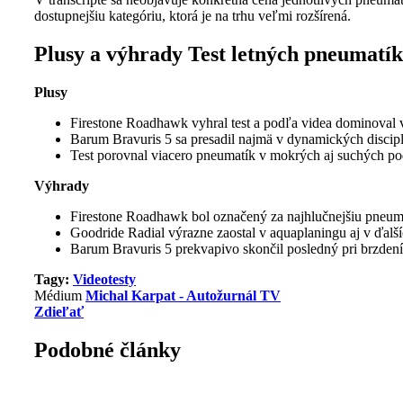
dostupnejšiu kategóriu, ktorá je na trhu veľmi rozšírená.
Plusy a výhrady Test letných pneumatík 
Plusy
Firestone Roadhawk vyhral test a podľa videa dominoval v
Barum Bravuris 5 sa presadil najmä v dynamických disciplí
Test porovnal viacero pneumatík v mokrých aj suchých po
Výhrady
Firestone Roadhawk bol označený za najhlučnejšiu pneuma
Goodride Radial výrazne zaostal v aquaplaningu aj v ďalší
Barum Bravuris 5 prekvapivo skončil posledný pri brzdení
Tagy:
Videotesty
Médium
Michal Karpat - Autožurnál TV
Zdieľať
Podobné články