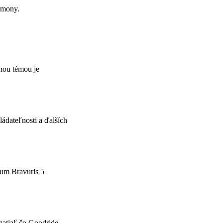
rmony.
vnou témou je
ládateľnosti a ďalších
rum Bravuris 5
zatiaľ čo Goodride