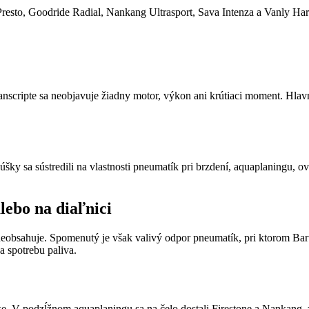
Presto, Goodride Radial, Nankang Ultrasport, Sava Intenza a Vanly Ha
transcripte sa neobjavuje žiadny motor, výkon ani krútiaci moment. Hla
šky sa sústredili na vlastnosti pneumatík pri brzdení, aquaplaningu, ov
lebo na diaľnici
 neobsahuje. Spomenutý je však valivý odpor pneumatík, pri ktorom Ba
a spotrebu paliva.
ke. V podzĺžnom aquaplaningu sa na čelo dostali Firestone a Nankang, 