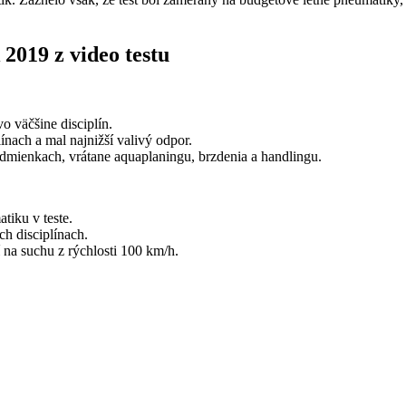
2019 z video testu
o väčšine disciplín.
nach a mal najnižší valivý odpor.
dmienkach, vrátane aquaplaningu, brzdenia a handlingu.
tiku v teste.
ch disciplínach.
 na suchu z rýchlosti 100 km/h.