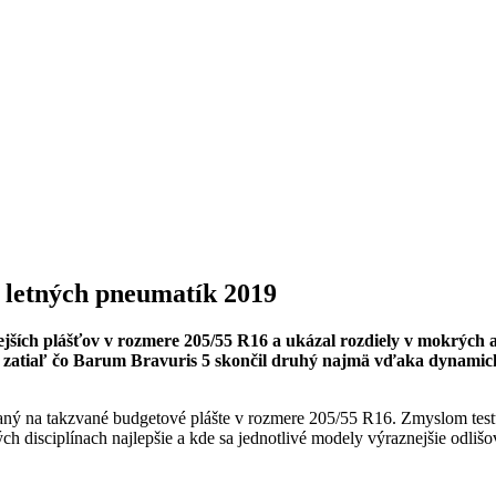
t letných pneumatík 2019
jších plášťov v rozmere 205/55 R16 a ukázal rozdiely v mokrých 
k, zatiaľ čo Barum Bravuris 5 skončil druhý najmä vďaka dynamic
aný na takzvané budgetové plášte v rozmere 205/55 R16. Zmyslom test
h disciplínach najlepšie a kde sa jednotlivé modely výraznejšie odlišov