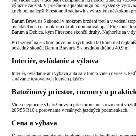
výrazne zaostal. V priečnom aquaplaningu boli výsledky vyrovn
km/h bol najlepší Firestone Roadhawk s výrazným náskokom pre
Barum Bravuris 5 skončil v mokrom brzdení tretí a v vedení stop
ovládateľnosti na mokrom okruhu dominoval opäť Firestone, te
Barum a Débica, kým Firestone skončil druhý. Najhoršie sa v d
Pri brzdení na suchom povrchu z rýchlosti 100 km/h mal najkrat
posledný skončil Barum Bravuris 5 s brzdnou dráhou 40,9 m.
Interiér, ovládanie a výbava
Interiér, ovládanie ani výbava auta sa v tomto videu neriešia, k
správanie testovaných letných plášťov.
Batožinový priestor, rozmery a praktic
Video nepracuje s batožinovým priestorom ani s rozmermi vozidl
205/55 R16 a porovnania v reálnych jazdných podmienkach.
Cena a výbava
V transcripte sa neobjavuje konkrétna cena jednotlivých pneumat