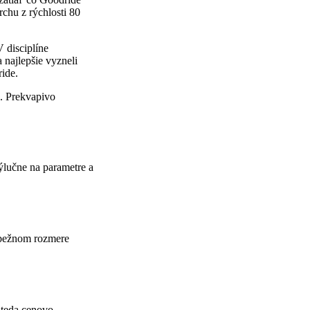
chu z rýchlosti 80
 disciplíne
najlepšie vyzneli
ide.
a. Prekvapivo
výlučne na parametre a
v bežnom rozmere
 teda cenovo