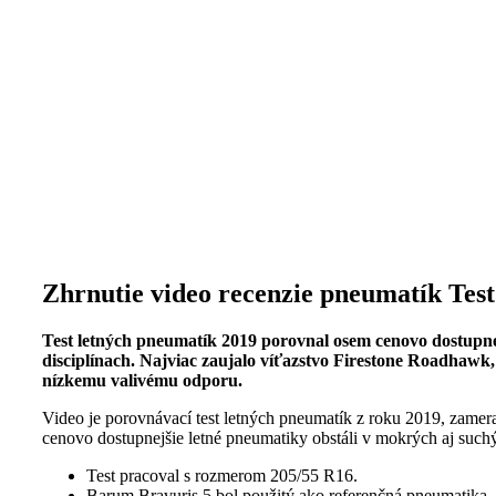
Zhrnutie video recenzie pneumatík Tes
Test letných pneumatík 2019 porovnal osem cenovo dostupne
disciplínach. Najviac zaujalo víťazstvo Firestone Roadhaw
nízkemu valivému odporu.
Video je porovnávací test letných pneumatík z roku 2019, zamer
cenovo dostupnejšie letné pneumatiky obstáli v mokrých aj suchýc
Test pracoval s rozmerom 205/55 R16.
Barum Bravuris 5 bol použitý ako referenčná pneumatika.