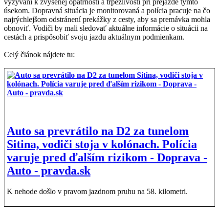
vyzývaní k zvýšenej opatrnosti a trpezlivosti pri prejazde týmto
úsekom. Dopravná situácia je monitorovaná a polícia pracuje na čo
najrýchlejšom odstránení prekážky z cesty, aby sa premávka mohla
obnoviť. Vodiči by mali sledovať aktuálne informácie o situácii na
cestách a prispôsobiť svoju jazdu aktuálnym podmienkam.
Celý článok nájdete tu:
Auto sa prevrátilo na D2 za tunelom
Sitina, vodiči stoja v kolónach. Polícia
varuje pred ďalším rizikom - Doprava -
Auto - pravda.sk
K nehode došlo v pravom jazdnom pruhu na 58. kilometri.