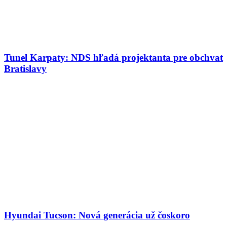
Tunel Karpaty: NDS hľadá projektanta pre obchvat
Bratislavy
Hyundai Tucson: Nová generácia už čoskoro