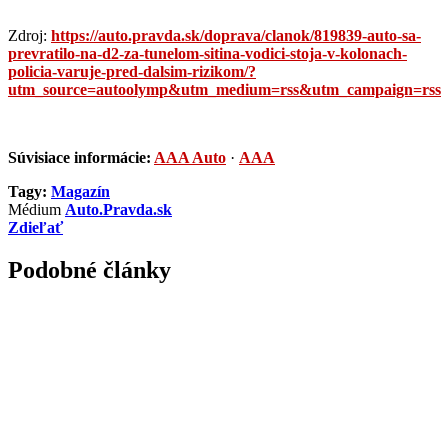
Zdroj:
https://auto.pravda.sk/doprava/clanok/819839-auto-sa-
prevratilo-na-d2-za-tunelom-sitina-vodici-stoja-v-kolonach-
policia-varuje-pred-dalsim-rizikom/?
utm_source=autoolymp&utm_medium=rss&utm_campaign=rss
Súvisiace informácie:
AAA Auto
·
AAA
Tagy:
Magazín
Médium
Auto.Pravda.sk
Zdieľať
Podobné články