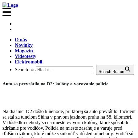
O nás
Novinky
Magazín
Videotesty
Elektromobil
Search for:
Search Button
Auto sa prevrátilo na D2: kolóny a varovanie polície
Na diaľnici D2 došlo k nehode, pri ktorej sa auto prevrátilo. Incident
sa stal za tunelom Sitina v pravom jazdnom pruhu na 58. kilometri.
V dôsledku nehody sa na mieste vytvorili kolóny, ktoré spôsobili
zdržanie pre vodičov. Polícia na mieste zasahuje a varuje pred
ďalším rizikom, ktoré môže vzniknúť v dôsledku nehody. Vodiči sú