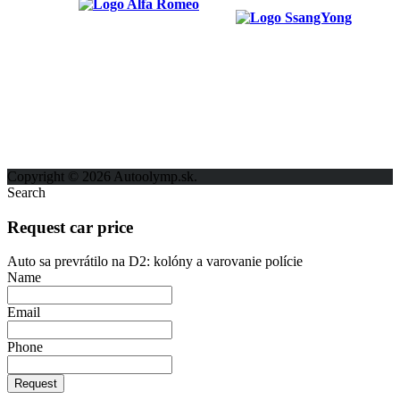
ODKAZY
Možnosti reklamy
Kontakt
Ochrana osobných údajov
Copyright © 2026 Autoolymp.sk.
Search
Request car price
Auto sa prevrátilo na D2: kolóny a varovanie polície
Name
Email
Phone
Request