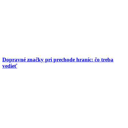
Dopravné značky pri prechode hraníc: čo treba
vedieť