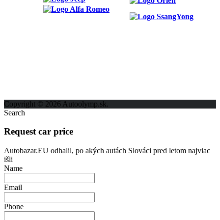
ODKAZY
Možnosti reklamy
Kontakt
Ochrana osobných údajov
Copyright © 2026 Autoolymp.sk.
Search
Request car price
Autobazar.EU odhalil, po akých autách Slováci pred letom najviac
išli
Name
Email
Phone