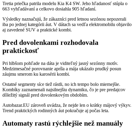
Tretia priečka patrila modelu Kia K4 SW. Jeho hľadanosť stúpla o
663 vyhľadávaní a celkovo dosiahla 905 hľadaní.
Výsledky naznačujú, že zákazníci pred letnou sezónou nepozerali
iba po jednej kategórii áut. V dátach sa vedľa elektromobilu objavilo
aj zavedené SUV a praktické kombi.
Pred dovolenkami rozhodovala
praktickosť
Pri hlbšom pohľade na dáta je viditeľný jasný sezónny motív.
Medzimesačné porovnanie apríla a mája ukázalo prudký posun
záujmu smerom ku karosérii kombi.
Ostatné segmenty síce tiež rástli, no ich tempo bolo miernejšie.
Kombíky zaznamenali najsilnejšiu dynamiku, čo je pre predajcov
dôležitý signál pred dovolenkovým obdobím.
Autobazar.EU zároveň uvádza, že nejde len o krátky májový výkyv.
Trend praktických rodinných áut pokračuje aj počas leta.
Automaty rastú rýchlejšie než manuály