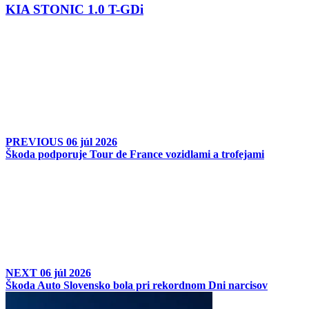
KIA STONIC 1.0 T-GDi
PREVIOUS
06 júl 2026
Škoda podporuje Tour de France vozidlami a trofejami
NEXT
06 júl 2026
Škoda Auto Slovensko bola pri rekordnom Dni narcisov