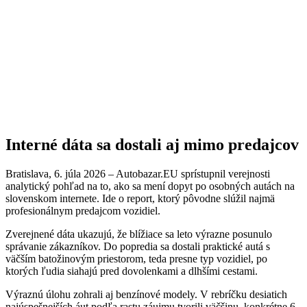
Interné dáta sa dostali aj mimo predajcov
Bratislava, 6. júla 2026 – Autobazar.EU sprístupnil verejnosti
analytický pohľad na to, ako sa mení dopyt po osobných autách na
slovenskom internete. Ide o report, ktorý pôvodne slúžil najmä
profesionálnym predajcom vozidiel.
Zverejnené dáta ukazujú, že blížiace sa leto výrazne posunulo
správanie zákazníkov. Do popredia sa dostali praktické autá s
väčším batožinovým priestorom, teda presne typ vozidiel, po
ktorých ľudia siahajú pred dovolenkami a dlhšími cestami.
Výraznú úlohu zohrali aj benzínové modely. V rebríčku desiatich
najúspešnejších áut podľa rastu záujmu tvorili väčšinu, konkrétne 6