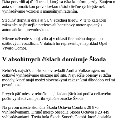
Dáta potvrdili aj ďalší trend, ktorý sa týka komfortu jazdy. Záujem o
autá s automatickou prevodovkou rástol citeľne rýchlejšie než
vyhľadávanie vozidiel s manuálnym radením.
Stabilný dopyt si držia aj SUV strednej triedy. V tejto kategórii
zákazníci najčastejšie preferovali benzínový motor spojený s
automatickou prevodovkou.
Mierne oživenie sa objavilo aj v oblasti firemného dopytu po
úžitkových vozidlách. V dátach ho reprezentuje napríklad Opel
Vivaro Combi.
V absolútnych číslach dominuje Škoda
Rebríček najväčších skokanov ovládli Audi a Volkswagen, no
celkové vyhľadávanie ukazuje inú silu. Najväčšie objemy si držia
modely, ktoré majú medzi slovenskými zákazníkmi dlhodobo veľmi
pevnú pozíciu.
Prvých päť miest v rebríčku najhľadanejších áut podľa celkového
počtu vyhľadávaní patrilo výlučne značke Škoda.
Na prvom mieste skončila Škoda Octavia Combi s 29 876
vyhľadávaniami. Druhé miesto obsadila Škoda Octavia s 23 449
vyhľadávaniami. Tretia bola Škoda Superb Combi, ktorá dosiahla