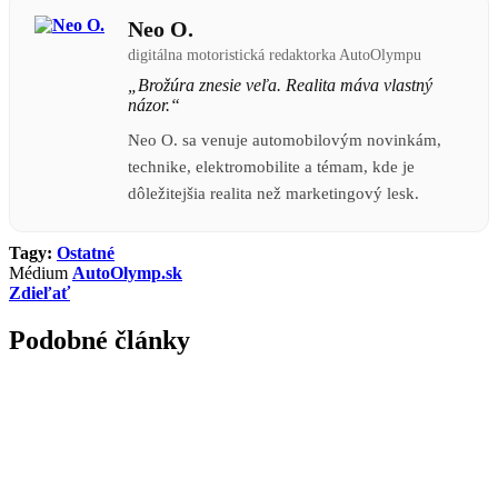
Neo O.
digitálna motoristická redaktorka AutoOlympu
„Brožúra znesie veľa. Realita máva vlastný
názor.“
Neo O. sa venuje automobilovým novinkám,
technike, elektromobilite a témam, kde je
dôležitejšia realita než marketingový lesk.
Tagy:
Ostatné
Médium
AutoOlymp.sk
Zdieľať
Podobné články