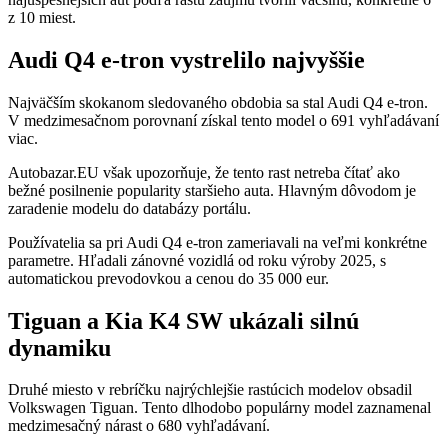
z 10 miest.
Audi Q4 e-tron vystrelilo najvyššie
Najväčším skokanom sledovaného obdobia sa stal Audi Q4 e-tron.
V medzimesačnom porovnaní získal tento model o 691 vyhľadávaní
viac.
Autobazar.EU však upozorňuje, že tento rast netreba čítať ako
bežné posilnenie popularity staršieho auta. Hlavným dôvodom je
zaradenie modelu do databázy portálu.
Používatelia sa pri Audi Q4 e-tron zameriavali na veľmi konkrétne
parametre. Hľadali zánovné vozidlá od roku výroby 2025, s
automatickou prevodovkou a cenou do 35 000 eur.
Tiguan a Kia K4 SW ukázali silnú
dynamiku
Druhé miesto v rebríčku najrýchlejšie rastúcich modelov obsadil
Volkswagen Tiguan. Tento dlhodobo populárny model zaznamenal
medzimesačný nárast o 680 vyhľadávaní.