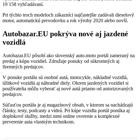
19 158 vyhľadávaní.
Pri týchto troch modeloch zákazníci najčastejšie zadávali dieselový
motor, automatickú prevodovku a rok výroby 2020 alebo novší.
Autobazar.EU pokrýva nové aj jazdené
vozidlá
Autobazar.EU pôsobí ako slovenský auto-moto portál zameraný na
predaj a kúpu vozidiel. Združuje ponuky od súkromných aj
firemných predajcov.
V ponuke portálu sú osobné autá, motocykle, nákladné vozidlá,
úžitkové vozidlá aj náhradné diely. Okrem jazdených vozidiel si
používatelia môžu vyberať aj nové autá priamo od autorizovaných
predajcov.
Súčasťou portálu je aj magazínový obsah, v ktorom sa nachádzajú
články, testy, podcasty a videá. Pri kúpe vozidla portál ponúka aj
doplnkové služby, medzi nimi online overenie a komplexné
preverenie auta vlastným technikom.