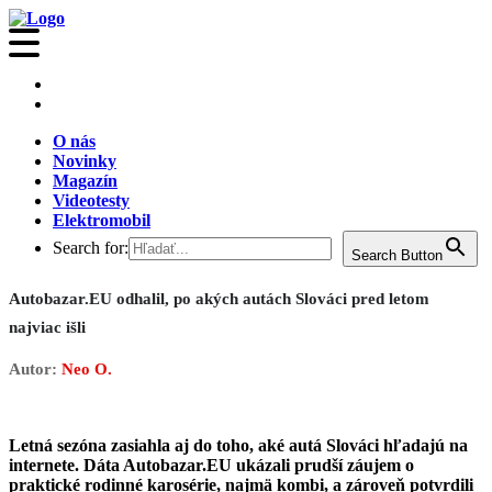
O nás
Novinky
Magazín
Videotesty
Elektromobil
Search for:
Search Button
Autobazar.EU odhalil, po akých autách Slováci pred letom
najviac išli
Autor:
Neo O.
Letná sezóna zasiahla aj do toho, aké autá Slováci hľadajú na
internete. Dáta Autobazar.EU ukázali prudší záujem o
praktické rodinné karosérie, najmä kombi, a zároveň potvrdili