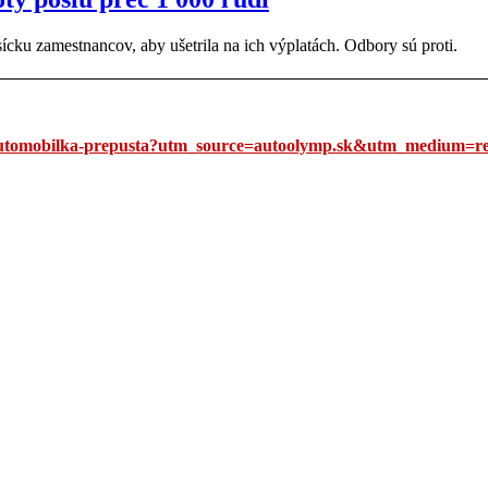
ícku zamestnancov, aby ušetrila na ich výplatách. Odbory sú proti.
-automobilka-prepusta?utm_source=autoolymp.sk&utm_medium=re