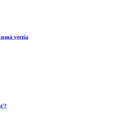
xusná verzia
ať?