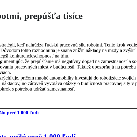
tmi, prepúšťa tisíce
ratégii, keď nahrádza ľudskú pracovnú silu robotmi. Tento krok vedie 
Dôvodom tohto rozhodnutia je snaha znížiť náklady na mzdy a zvýšiť e
lepší konkurencieschopnosť na trhu.
rgumentujúc, že prepúšťanie má negatívny dopad na zamestnanosť a soci
ovaniu pracovných miest v budúcnosti. Taktiež upozorňujú na potrebu r
viach.
 zrýchľuje, pričom mnohé automobilky investujú do robotizácie svojich
 nákladov, no zároveň vyvoláva otázky o budúcnosti pracovnej sily v 
pokrok s potrebou udržať zamestnanosť.
y pošlú preč 1 000 ľudí