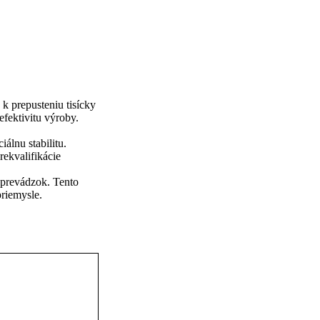
k prepusteniu tisícky
fektivitu výroby.
álnu stabilitu.
ekvalifikácie
 prevádzok. Tento
priemysle.