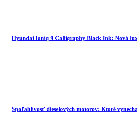
Hyundai Ioniq 9 Calligraphy Black Ink: Nová lu
Spoľahlivosť dieselových motorov: Ktoré vynech