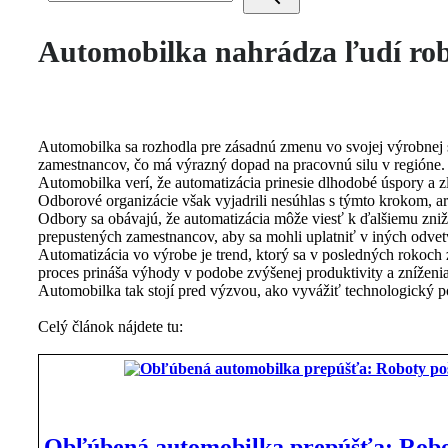
Automobilka nahrádza ľudí robo
Automobilka sa rozhodla pre zásadnú zmenu vo svojej výrobnej st
zamestnancov, čo má výrazný dopad na pracovnú silu v regióne. 
Automobilka verí, že automatizácia prinesie dlhodobé úspory a z
Odborové organizácie však vyjadrili nesúhlas s týmto krokom, a
Odbory sa obávajú, že automatizácia môže viesť k ďalšiemu zniž
prepustených zamestnancov, aby sa mohli uplatniť v iných odvet
Automatizácia vo výrobe je trend, ktorý sa v posledných rokoch
proces prináša výhody v podobe zvýšenej produktivity a zníženia
Automobilka tak stojí pred výzvou, ako vyvážiť technologický 
Celý článok nájdete tu:
Obľúbená automobilka prepúšťa: Robot