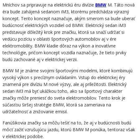
Mníchov sa pripravuje na elektrickú éru divízie
BMW
M. Táto nová
éra bude zahájená sedanom iM3, ktorému predchádza výrazný
koncept. Tento koncept naznačuje, akým smerom sa bude uberať
budúcnosť elektrických vozidiel od BMW. Elektrický sedan iM3
predstavuje dôležitý krok pre značku, ktorá sa snaží udržať si
vedúcu pozíciu v oblasti športových automobilov aj v ére
elektromobility. BMW kladie dôraz na výkon a inovatívne
technológie, pričom koncept vozidla naznačuje, že tieto prvky
budú zachované aj v elektrickej verzii.
BMW M je známe svojimi športovými modelmi, ktoré kombinujú
vysoký výkon s precíznym ovládaním. Vstup do elektrickej éry
znamená pre divíziu M nové výzvy, ale aj príležitosti. Elektrický
sedan iM3 má byť ukážkou toho, ako sa športový charakter
značky môže preniesť do sveta elektromobilov. Tento krok je
súčasťou širšej stratégie BMW, ktorá sa zameriava na
udržateľnosť a znižovanie emisií.
Fanúšikovia značky sa môžu tešiť na to, že aj v budúcnosti budú
môcť zažiť vzrušujúcu jazdu, ktorú BMW M ponúka, tentoraz však
v elektrickej podobe.