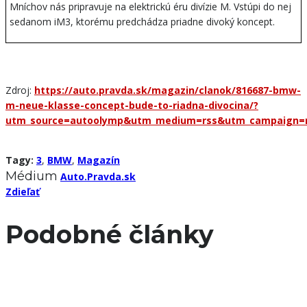
Mníchov nás pripravuje na elektrickú éru divízie M. Vstúpi do nej
sedanom iM3, ktorému predchádza priadne divoký koncept.
Zdroj:
https://auto.pravda.sk/magazin/clanok/816687-bmw-
m-neue-klasse-concept-bude-to-riadna-divocina/?
utm_source=autoolymp&utm_medium=rss&utm_campaign=
Tagy:
3
,
BMW
,
Magazín
Médium
Auto.Pravda.sk
Zdieľať
Podobné články