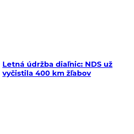
Letná údržba diaľnic: NDS už
vyčistila 400 km žľabov