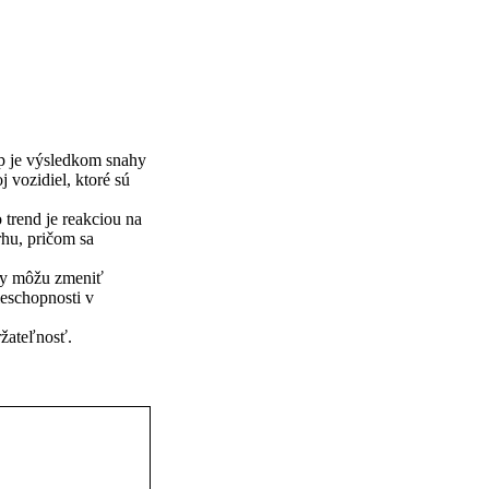
up je výsledkom snahy
 vozidiel, ktoré sú
 trend je reakciou na
rhu, pričom sa
ory môžu zmeniť
ieschopnosti v
ržateľnosť.