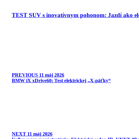
TEST SUV s inovatívnym pohonom: Jazdí ako ele
PREVIOUS
11 máj 2026
BMW iX xDrive60: Test elektrickej „X-päťky“
NEXT
11 máj 2026