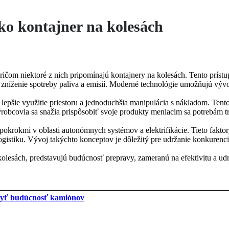
o kontajner na kolesách
ičom niektoré z nich pripomínajú kontajnery na kolesách. Tento príst
 zníženie spotreby paliva a emisií. Moderné technológie umožňujú vývoj
lepšie využitie priestoru a jednoduchšia manipulácia s nákladom. Tento
ýrobcovia sa snažia prispôsobiť svoje produkty meniacim sa potrebám t
krokmi v oblasti autonómnych systémov a elektrifikácie. Tieto fakt
logistiku. Vývoj takýchto konceptov je dôležitý pre udržanie konkurenc
olesách, predstavujú budúcnosť prepravy, zameranú na efektivitu a ud