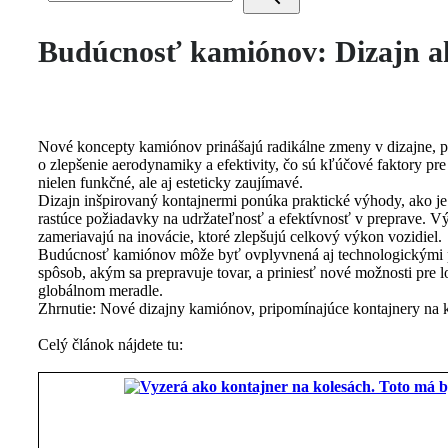
Budúcnosť kamiónov: Dizajn ak
Nové koncepty kamiónov prinášajú radikálne zmeny v dizajne, pr
o zlepšenie aerodynamiky a efektivity, čo sú kľúčové faktory pre
nielen funkčné, ale aj esteticky zaujímavé.
Dizajn inšpirovaný kontajnermi ponúka praktické výhody, ako je 
rastúce požiadavky na udržateľnosť a efektívnosť v preprave. V
zameriavajú na inovácie, ktoré zlepšujú celkový výkon vozidiel.
Budúcnosť kamiónov môže byť ovplyvnená aj technologickými po
spôsob, akým sa prepravuje tovar, a priniesť nové možnosti pre 
globálnom meradle.
Zhrnutie: Nové dizajny kamiónov, pripomínajúce kontajnery na k
Celý článok nájdete tu: