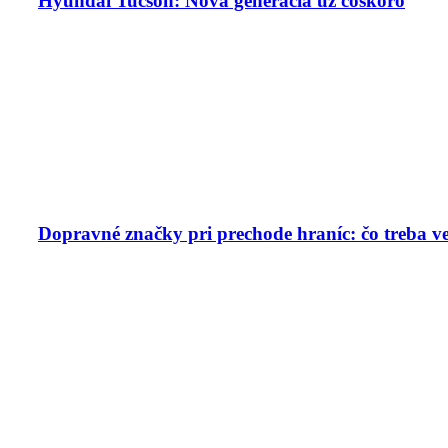
Hyundai Tucson: Nová generácia už čoskoro
Dopravné značky pri prechode hraníc: čo treba v