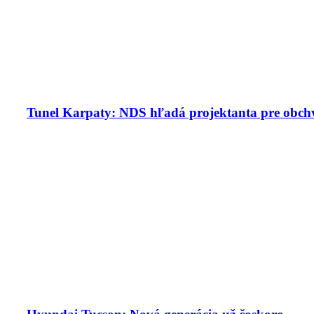
Tunel Karpaty: NDS hľadá projektanta pre obchv