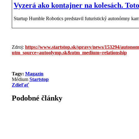
Vyzerá ako kontajner na kolesách. To
Startup Humble Robotics predstavil futuristický autonómny kam
Zdroj:
https://www.startstop.sk/spravy/news/153294/autono
utm_source=autoolymp.sk&utm_medium=relationship
Tagy:
Magazín
Médium
Startstop
Zdieľať
Podobné články