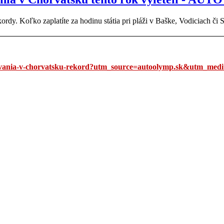
dy. Koľko zaplatíte za hodinu státia pri pláži v Baške, Vodiciach či S
kovania-v-chorvatsku-rekord?utm_source=autoolymp.sk&utm_medi