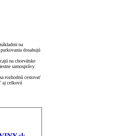
 nákladmi na
u parkovania dosahujú
cajú na chorvátske
miestne samosprávy
 sa rozhodnú cestovať
ť aj celkovú
OVINY.sk