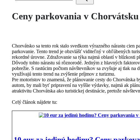
Ceny parkovania v Chorvátsku 
Chorvátsko sa tento rok stalo svedkom výrazného nárastu cien p
parkovanie. Tento trend je obzvlášť viditeľný v obľúbených turi
rekordné úrovne. Zdražovanie sa týka najmä oblastí v blízkosti p
Dôvody tohto nárastu sú rôznorodé. Jedným z hlavných faktorov 
pobrežie. S rastúcim počtom návštevníkov sa zvyšuje aj tlak na
využívajú tento trend na zvýšenie príjmov z turizmu.
Pre motoristov to znamená, že plánovanie cesty do Chorvátska b
autom, by mali byť pripravení na vyššie výdavky, najmä ak plán
atraktivitu Chorvátska ako turistickej destinácie, pretože návštev
Celý článok nájdete tu:
10 eur za jedinú hodinu? Ceny parkova