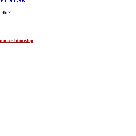
plite?
um=relationship