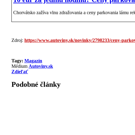
Chorvátsko zažíva vlnu zdražovania a ceny parkovania lámu rekor
Zdroj:
https://www.autoviny.sk/novinky/2798233/ceny-par
Tagy:
Magazín
Médium
Autoviny.sk
Zdieľať
Podobné články