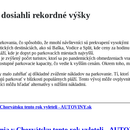
dosiahli rekordné výšky
arkovania, čo spôsobilo, že mnohí návštevníci sú prekvapení vysokými
stických destináciách, ako sú Baška, Vodice a Split, kde ceny za hodin
láží, kde je dopyt po parkovacích miestach najvyšší.
je zvýšený počet turistov, ktorí sa po pandemických obmedzeniach vra
 dostupné parkovacie kapacity, čo vedie k vyšším cenám. Okrem toho, 
y malo zahŕňať aj dôkladné zváženie nákladov na parkovanie. Tí, ktorí
ujú parkovať v blízkosti populárnych pláží. Tento vývoj môže ovplyvni
níci môžu hľadať alternatívy s nižšími nákladmi.
nia v Chorvátsku tento rok vyleteli - AUT