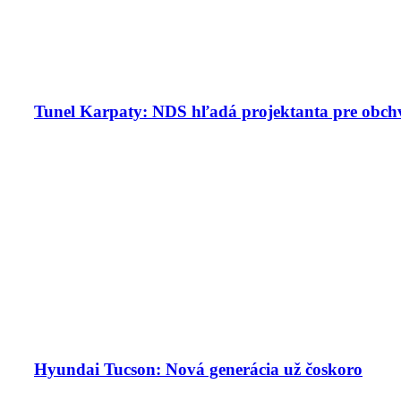
Tunel Karpaty: NDS hľadá projektanta pre obchv
Hyundai Tucson: Nová generácia už čoskoro