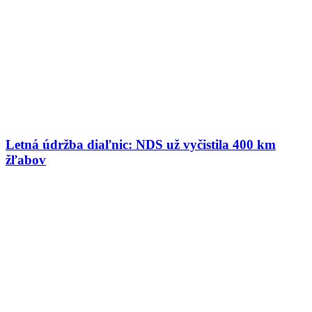
Letná údržba diaľnic: NDS už vyčistila 400 km
žľabov