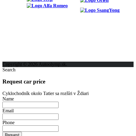
ODKAZY
Možnosti reklamy
Kontakt
Ochrana osobných údajov
Copyright © 2026 Autoolymp.sk.
Search
Request car price
Cyklochodník okolo Tatier sa rozšíri v Ždiari
Name
Email
Phone
Request