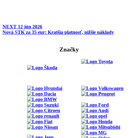
NEXT
12 jún 2026
Nová STK za 35 eur: Kratšia platnosť, nižšie náklady
Značky