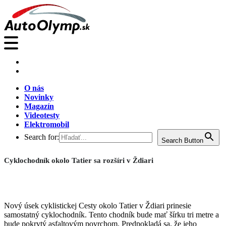
O nás
Novinky
Magazín
Videotesty
Elektromobil
Search for:
Search Button
Cyklochodník okolo Tatier sa rozšíri v Ždiari
Nový úsek cyklistickej Cesty okolo Tatier v Ždiari prinesie
samostatný cyklochodník. Tento chodník bude mať šírku tri metre a
bude pokrytý asfaltovým povrchom. Predpokladá sa, že jeho