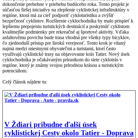
dokončenie prebehne v priebehu budúceho roka. Tento projekt je
súčasťou širšej iniciatívy na zlepšenie cyklistickej infraštruktúry v
regióne, ktorá má za cieľ podporiť cykloturistiku a zvýšiť
bezpečnosť cyklistov. Rozšírenie cyklochodníka by malo prispieť k
lepšiemu prepojeniu turistických destinácií a poskytnúť cyklistom
kvalitnejšie podmienky pre rekreačné aj športové aktivity. Vďaka
asfaltovému povrchu bude trasa vhodná pre všetky typy bicyklov,
čo zjednoduší prístup pre širokú verejnosť. Tento krok je vítaný
najmä medzi miestnymi obyvateľmi a turistami, ktorí často
využívajú cyklistické trasy na objavovanie krás Tatier. Nový úsek
cyklochodníka je očakávaným prírastkom do siete cyklotrás v
regióne, ktorý je známy svojou prírodnou krásou a turistickým
potenciálom.
Celý článok nájdete tu:
V Ždiari pribudne ďalší úsek
cyklistickej Cesty okolo Tatier - Doprava