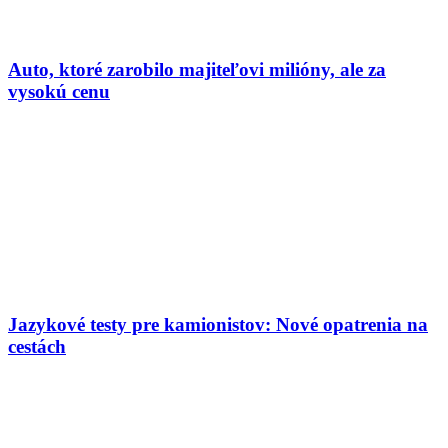
Auto, ktoré zarobilo majiteľovi milióny, ale za
vysokú cenu
Jazykové testy pre kamionistov: Nové opatrenia na
cestách