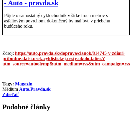
- Auto - pravda.sk
Pôjde o samostatný cyklochodník v šírke troch metrov s
asfaltovým povrchom, dokončený by mal byť v priebehu
budúceho roku.
Zdroj:
https://auto.pravda.sk/doprava/clanok/814745-v-zdiari-
pribudne-dalsi-usek-cyklistickej-cesty-okolo-tatier/?
utm_source=autoolymp&utm_medium=rss&utm_campaign=rss
Tagy:
Magazín
Médium
Auto.Pravda.sk
Zdieľať
Podobné články