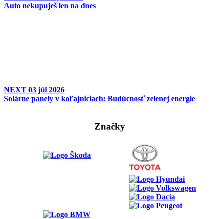
Auto nekupuješ len na dnes
NEXT
03 júl 2026
Solárne panely v koľajniciach: Budúcnosť zelenej energie
Značky