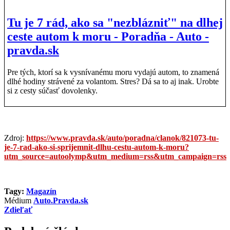
Tu je 7 rád, ako sa "nezblázniť" na dlhej
ceste autom k moru - Poradňa - Auto -
pravda.sk
Pre tých, ktorí sa k vysnívanému moru vydajú autom, to znamená
dlhé hodiny strávené za volantom. Stres? Dá sa to aj inak. Urobte
si z cesty súčasť dovolenky.
Zdroj:
https://www.pravda.sk/auto/poradna/clanok/821073-tu-
je-7-rad-ako-si-sprijemnit-dlhu-cestu-autom-k-moru?
utm_source=autoolymp&utm_medium=rss&utm_campaign=rss
Tagy:
Magazín
Médium
Auto.Pravda.sk
Zdieľať