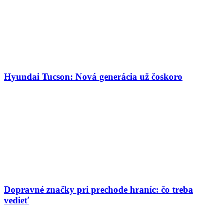
Hyundai Tucson: Nová generácia už čoskoro
Dopravné značky pri prechode hraníc: čo treba
vedieť