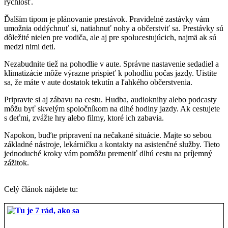
rýchlosť.
Ďalším tipom je plánovanie prestávok. Pravidelné zastávky vám
umožnia oddýchnuť si, natiahnuť nohy a občerstviť sa. Prestávky sú
dôležité nielen pre vodiča, ale aj pre spolucestujúcich, najmä ak sú
medzi nimi deti.
Nezabudnite tiež na pohodlie v aute. Správne nastavenie sedadiel a
klimatizácie môže výrazne prispieť k pohodliu počas jazdy. Uistite
sa, že máte v aute dostatok tekutín a ľahkého občerstvenia.
Pripravte si aj zábavu na cestu. Hudba, audioknihy alebo podcasty
môžu byť skvelým spoločníkom na dlhé hodiny jazdy. Ak cestujete
s deťmi, zvážte hry alebo filmy, ktoré ich zabavia.
Napokon, buďte pripravení na nečakané situácie. Majte so sebou
základné nástroje, lekárničku a kontakty na asistenčné služby. Tieto
jednoduché kroky vám pomôžu premeniť dlhú cestu na príjemný
zážitok.
Celý článok nájdete tu: