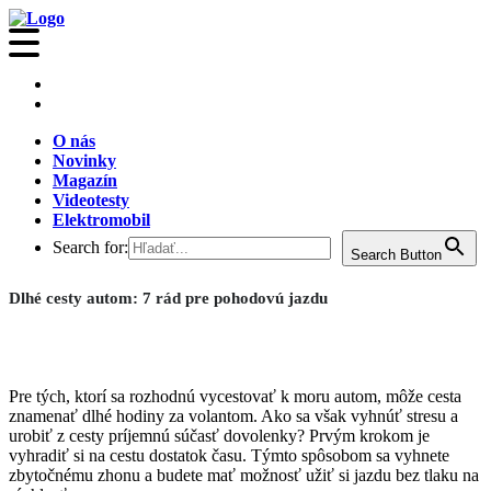
O nás
Novinky
Magazín
Videotesty
Elektromobil
Search for:
Search Button
Dlhé cesty autom: 7 rád pre pohodovú jazdu
Pre tých, ktorí sa rozhodnú vycestovať k moru autom, môže cesta
znamenať dlhé hodiny za volantom. Ako sa však vyhnúť stresu a
urobiť z cesty príjemnú súčasť dovolenky? Prvým krokom je
vyhradiť si na cestu dostatok času. Týmto spôsobom sa vyhnete
zbytočnému zhonu a budete mať možnosť užiť si jazdu bez tlaku na