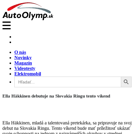
O nás
Novinky
Magazín
Videotesty
Elektromobil
Search Button
Search
for:
Ella Häkkinen debutuje na Slovakia Ringu tento víkend
Ella Häkkinen, mladá a talentovaná pretekárka, sa pripravuje na svoj
debut na Slovakia Ringu. Tento víkend bude mať príležitosť ukázať
svoje schopnosti na jednom z najznámejších okruhov v strednej