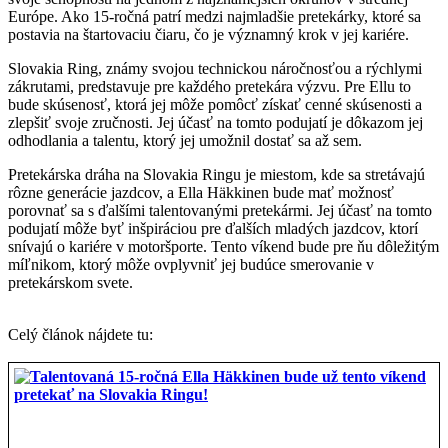
Európe. Ako 15-ročná patrí medzi najmladšie pretekárky, ktoré sa
postavia na štartovaciu čiaru, čo je významný krok v jej kariére.
Slovakia Ring, známy svojou technickou náročnosťou a rýchlymi
zákrutami, predstavuje pre každého pretekára výzvu. Pre Ellu to
bude skúsenosť, ktorá jej môže pomôcť získať cenné skúsenosti a
zlepšiť svoje zručnosti. Jej účasť na tomto podujatí je dôkazom jej
odhodlania a talentu, ktorý jej umožnil dostať sa až sem.
Pretekárska dráha na Slovakia Ringu je miestom, kde sa stretávajú
rôzne generácie jazdcov, a Ella Häkkinen bude mať možnosť
porovnať sa s ďalšími talentovanými pretekármi. Jej účasť na tomto
podujatí môže byť inšpiráciou pre ďalších mladých jazdcov, ktorí
snívajú o kariére v motoršporte. Tento víkend bude pre ňu dôležitým
míľnikom, ktorý môže ovplyvniť jej budúce smerovanie v
pretekárskom svete.
Celý článok nájdete tu: