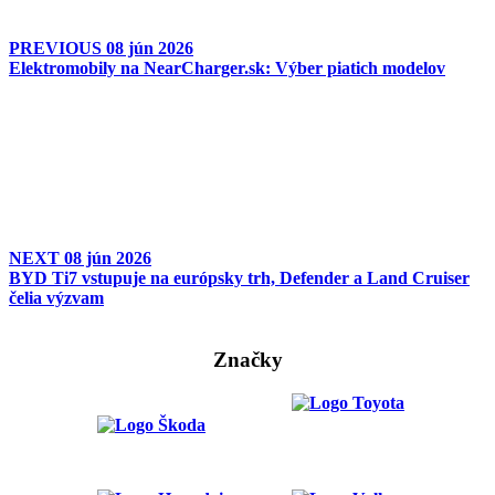
PREVIOUS
08 jún 2026
Elektromobily na NearCharger.sk: Výber piatich modelov
NEXT
08 jún 2026
BYD Ti7 vstupuje na európsky trh, Defender a Land Cruiser
čelia výzvam
Značky