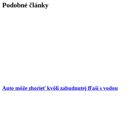
Podobné články
Auto môže zhorieť kvôli zabudnutej fľaši s vodou