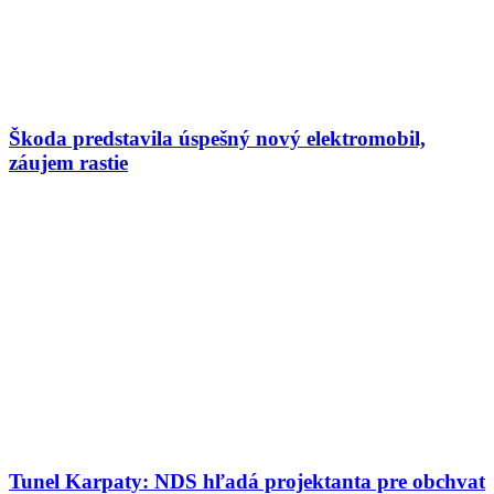
Škoda predstavila úspešný nový elektromobil,
záujem rastie
Tunel Karpaty: NDS hľadá projektanta pre obchvat