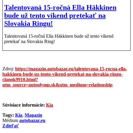
Talentovaná 15-ročná Ella Häkkinen
bude už tento víkend pretekať na
Slovakia Ringu!
Talentovaná 15-ročná Ella Häkkinen bude už tento víkend
pretekať na Slovakia Ring!
Zdroj:
https://magazin.autobazar.eu/talentovana-15-rocna-ella-
hakkinen-bude-uz-tento-vikend-pretekat-na-slovakia-ringu-
clanok9910.html?
utm_source=autoolymp.sk&utm_medium=relationship
Súvisiace informácie:
Kia
Tagy:
Kia
,
Magazín
Médium
autobazar.eu
Zdieľať