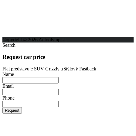
ODKAZY
Možnosti reklamy
Kontakt
Ochrana osobných údajov
Copyright © 2026 Autoolymp.sk.
Search
Request car price
Fiat predstavuje SUV Grizzly a štýlový Fastback
Name
Email
Phone
Request