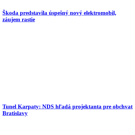
Škoda predstavila úspešný nový elektromobil,
záujem rastie
Tunel Karpaty: NDS hľadá projektanta pre obchvat
Bratislavy