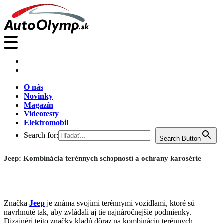
O nás
Novinky
Magazín
Videotesty
Elektromobil
Search for:
Search Button
Jeep: Kombinácia terénnych schopností a ochrany karosérie
Značka
Jeep
je známa svojimi terénnymi vozidlami, ktoré sú
navrhnuté tak, aby zvládali aj tie najnáročnejšie podmienky.
Dizajnéri tejto značky kladú dôraz na kombináciu terénnych