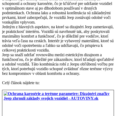
schopností a ochrany karosérie, čo je kľúčové pre udržanie vozidiel
v optimálnom stave aj po dlhodobom používaní v drsných
podmienkach. Ochrana laku a robustná konštrukcia sú základnými
prvkami, ktoré zabezpečujú, že vozidlá Jeep zostávajú odolné voči
vonkajším vplyvom.
Jedným z hlavných aspektov, na ktoré sa dizajnéri Jeep zameriavajú,
je praktickosť interiéru. Vozidlá sú navrhnuté tak, aby poskytovali
maximálny komfort a funkčnosť, čo je dôležité pre vodičov, ktorí
trávia veľa času na cestách. Interiér je vybavený materiálmi, ktoré sú
odolné voči opotrebeniu a ľahko sa udržiavajú, čo prispieva k
celkovej praktickosti vozidla.
Jeep sa snaží udržať rovnováhu medzi estetickým dizajnom a
funkčnosťou, čo je dôležité pre zákazníkov, ktorí hľadajú spoľahlivé
a odolné vozidlá. Táto kombinácia robí z Jeepu obľúbenú voľbu pre
tých, ktorí potrebujú vozidlo schopné zvládnuť rôzne terénne výzvy
bez kompromisov v oblasti komfortu a ochrany.
Celý článok nájdete tu: