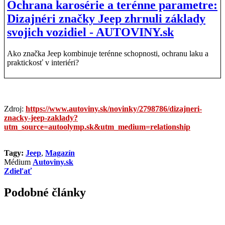
Ochrana karosérie a terénne parametre:
Dizajnéri značky Jeep zhrnuli základy
svojich vozidiel - AUTOVINY.sk
Ako značka Jeep kombinuje terénne schopnosti, ochranu laku a
praktickosť v interiéri?
Zdroj:
https://www.autoviny.sk/novinky/2798786/dizajneri-
znacky-jeep-zaklady?
utm_source=autoolymp.sk&utm_medium=relationship
Tagy:
Jeep
,
Magazín
Médium
Autoviny.sk
Zdieľať
Podobné články