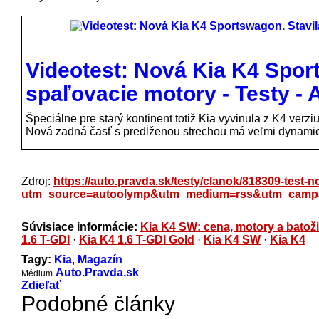
Videotest: Nová Kia K4 Sport
spaľovacie motory - Testy - 
Špeciálne pre starý kontinent totiž Kia vyvinula z K4 verz
Nová zadná časť s predĺženou strechou má veľmi dynamicky
Zdroj:
https://auto.pravda.sk/testy/clanok/818309-test-
utm_source=autoolymp&utm_medium=rss&utm_campa
Súvisiace informácie:
Kia K4 SW: cena, motory a batoži
1.6 T-GDI
·
Kia K4 1.6 T-GDI Gold
·
Kia K4 SW
·
Kia K4
Tagy:
Kia
,
Magazín
Auto.Pravda.sk
Médium
Zdieľať
Podobné články