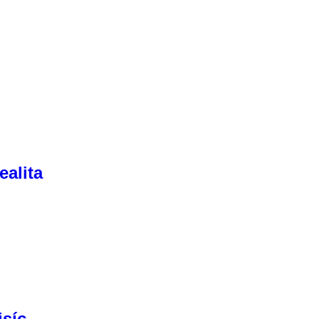
ealita
isíc