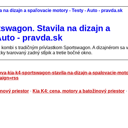
swagon. Stavila na dizajn a
Auto - pravda.sk
iu kombi s tradičným prívlastkom Sportswagon. A dizajnérom sa v
 tvarovaný zadný stĺpik a tretie bočné okno.
nova-kia-k4-sportswagon-stavila-na-dizajn-a-spalovacie-mot
ign=rss
nový priestor
·
Kia K4: cena, motory a batožinový priestor