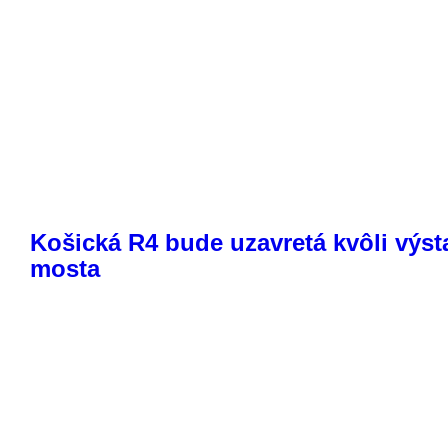
Košická R4 bude uzavretá kvôli výs
mosta