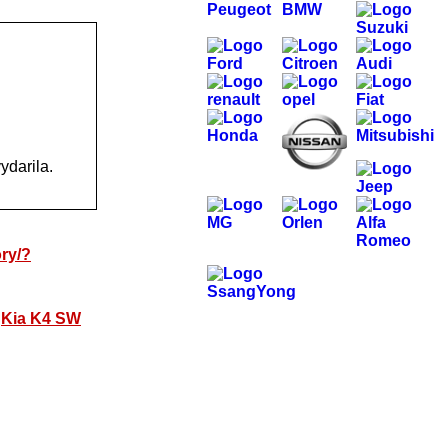
ydarila.
ory/?
·
Kia K4 SW