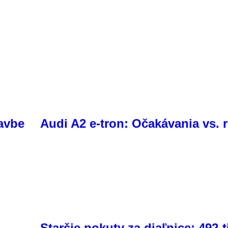
tavbe
Audi A2 e-tron: Očakávania vs. r
Staršie pokuty za diaľnice: 492-t