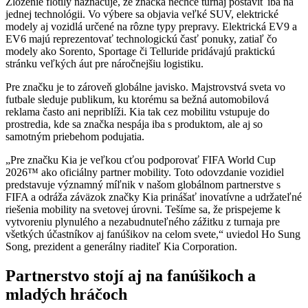
Zloženie flotily naznačuje, že značka nechce turnaj postaviť iba na
jednej technológii. Vo výbere sa objavia veľké SUV, elektrické
modely aj vozidlá určené na rôzne typy prepravy. Elektrická EV9 a
EV6 majú reprezentovať technologickú časť ponuky, zatiaľ čo
modely ako Sorento, Sportage či Telluride pridávajú praktickú
stránku veľkých áut pre náročnejšiu logistiku.
Pre značku je to zároveň globálne javisko. Majstrovstvá sveta vo
futbale sleduje publikum, ku ktorému sa bežná automobilová
reklama často ani nepriblíži. Kia tak cez mobilitu vstupuje do
prostredia, kde sa značka nespája iba s produktom, ale aj so
samotným priebehom podujatia.
„Pre značku Kia je veľkou cťou podporovať FIFA World Cup
2026™ ako oficiálny partner mobility. Toto odovzdanie vozidiel
predstavuje významný míľnik v našom globálnom partnerstve s
FIFA a odráža záväzok značky Kia prinášať inovatívne a udržateľné
riešenia mobility na svetovej úrovni. Tešíme sa, že prispejeme k
vytvoreniu plynulého a nezabudnuteľného zážitku z turnaja pre
všetkých účastníkov aj fanúšikov na celom svete,“ uviedol Ho Sung
Song, prezident a generálny riaditeľ Kia Corporation.
Partnerstvo stojí aj na fanúšikoch a
mladých hráčoch