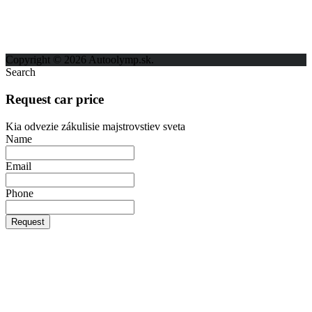
Kontakt
Ochrana osobných údajov
Copyright © 2026 Autoolymp.sk.
Search
Request car price
Kia odvezie zákulisie majstrovstiev sveta
Name
Email
Phone
Request