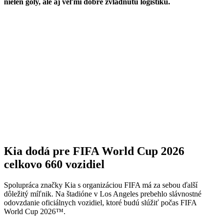
nielen góly, ale aj veľmi dobre zvládnutú logistiku.
Kia dodá pre FIFA World Cup 2026
celkovo 660 vozidiel
Spolupráca značky Kia s organizáciou FIFA má za sebou ďalší
dôležitý míľnik. Na štadióne v Los Angeles prebehlo slávnostné
odovzdanie oficiálnych vozidiel, ktoré budú slúžiť počas FIFA
World Cup 2026™.