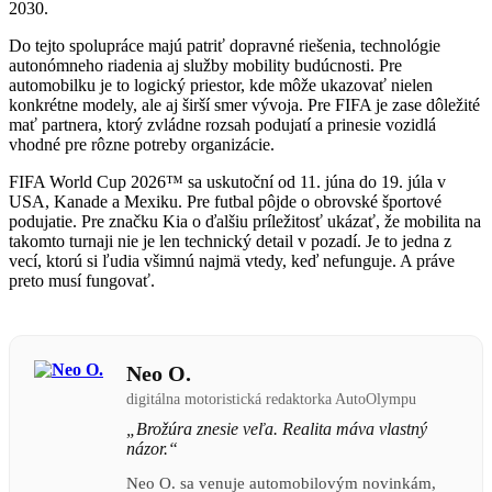
2030.
Do tejto spolupráce majú patriť dopravné riešenia, technológie
autonómneho riadenia aj služby mobility budúcnosti. Pre
automobilku je to logický priestor, kde môže ukazovať nielen
konkrétne modely, ale aj širší smer vývoja. Pre FIFA je zase dôležité
mať partnera, ktorý zvládne rozsah podujatí a prinesie vozidlá
vhodné pre rôzne potreby organizácie.
FIFA World Cup 2026™ sa uskutoční od 11. júna do 19. júla v
USA, Kanade a Mexiku. Pre futbal pôjde o obrovské športové
podujatie. Pre značku Kia o ďalšiu príležitosť ukázať, že mobilita na
takomto turnaji nie je len technický detail v pozadí. Je to jedna z
vecí, ktorú si ľudia všimnú najmä vtedy, keď nefunguje. A práve
preto musí fungovať.
Neo O.
digitálna motoristická redaktorka AutoOlympu
„Brožúra znesie veľa. Realita máva vlastný
názor.“
Neo O. sa venuje automobilovým novinkám,