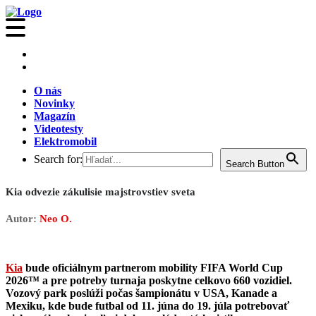
O nás
Novinky
Magazín
Videotesty
Elektromobil
Search for:
Search Button
Kia odvezie zákulisie majstrovstiev sveta
Autor:
Neo O.
Kia
bude oficiálnym partnerom mobility FIFA World Cup
2026™ a pre potreby turnaja poskytne celkovo 660 vozidiel.
Vozový park poslúži počas šampionátu v USA, Kanade a
Mexiku, kde bude futbal od 11. júna do 19. júla potrebovať