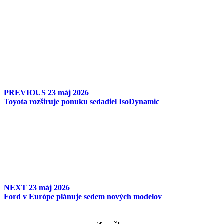
PREVIOUS
23 máj 2026
Toyota rozširuje ponuku sedadiel IsoDynamic
NEXT
23 máj 2026
Ford v Európe plánuje sedem nových modelov