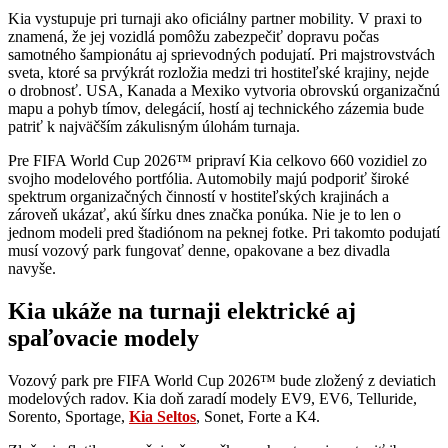
Kia vystupuje pri turnaji ako oficiálny partner mobility. V praxi to
znamená, že jej vozidlá pomôžu zabezpečiť dopravu počas
samotného šampionátu aj sprievodných podujatí. Pri majstrovstvách
sveta, ktoré sa prvýkrát rozložia medzi tri hostiteľské krajiny, nejde
o drobnosť. USA, Kanada a Mexiko vytvoria obrovskú organizačnú
mapu a pohyb tímov, delegácií, hostí aj technického zázemia bude
patriť k najväčším zákulisným úlohám turnaja.
Pre FIFA World Cup 2026™ pripraví Kia celkovo 660 vozidiel zo
svojho modelového portfólia. Automobily majú podporiť široké
spektrum organizačných činností v hostiteľských krajinách a
zároveň ukázať, akú šírku dnes značka ponúka. Nie je to len o
jednom modeli pred štadiónom na peknej fotke. Pri takomto podujatí
musí vozový park fungovať denne, opakovane a bez divadla
navyše.
Kia ukáže na turnaji elektrické aj
spaľovacie modely
Vozový park pre FIFA World Cup 2026™ bude zložený z deviatich
modelových radov. Kia doň zaradí modely EV9, EV6, Telluride,
Sorento, Sportage,
Kia Seltos
, Sonet, Forte a K4.