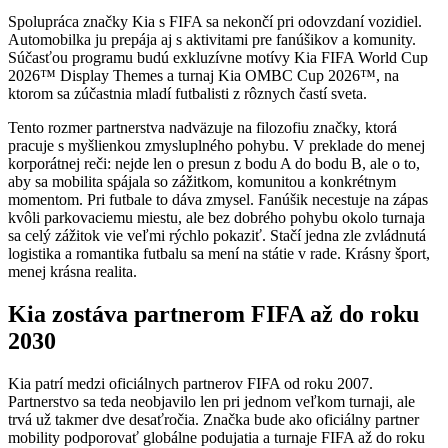
Spolupráca značky Kia s FIFA sa nekončí pri odovzdaní vozidiel.
Automobilka ju prepája aj s aktivitami pre fanúšikov a komunity.
Súčasťou programu budú exkluzívne motívy Kia FIFA World Cup
2026™ Display Themes a turnaj Kia OMBC Cup 2026™, na
ktorom sa zúčastnia mladí futbalisti z rôznych častí sveta.
Tento rozmer partnerstva nadväzuje na filozofiu značky, ktorá
pracuje s myšlienkou zmysluplného pohybu. V preklade do menej
korporátnej reči: nejde len o presun z bodu A do bodu B, ale o to,
aby sa mobilita spájala so zážitkom, komunitou a konkrétnym
momentom. Pri futbale to dáva zmysel. Fanúšik necestuje na zápas
kvôli parkovaciemu miestu, ale bez dobrého pohybu okolo turnaja
sa celý zážitok vie veľmi rýchlo pokaziť. Stačí jedna zle zvládnutá
logistika a romantika futbalu sa mení na státie v rade. Krásny šport,
menej krásna realita.
Kia zostáva partnerom FIFA až do roku
2030
Kia patrí medzi oficiálnych partnerov FIFA od roku 2007.
Partnerstvo sa teda neobjavilo len pri jednom veľkom turnaji, ale
trvá už takmer dve desaťročia. Značka bude ako oficiálny partner
mobility podporovať globálne podujatia a turnaje FIFA až do roku