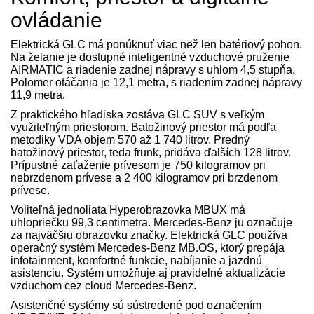
ovládanie
Elektrická GLC má ponúknuť viac než len batériový pohon.
Na želanie je dostupné inteligentné vzduchové pruženie
AIRMATIC a riadenie zadnej nápravy s uhlom 4,5 stupňa.
Polomer otáčania je 12,1 metra, s riadením zadnej nápravy
11,9 metra.
Z praktického hľadiska zostáva GLC SUV s veľkým
využiteľným priestorom. Batožinový priestor má podľa
metodiky VDA objem 570 až 1 740 litrov. Predný
batožinový priestor, teda frunk, pridáva ďalších 128 litrov.
Prípustné zaťaženie prívesom je 750 kilogramov pri
nebrzdenom prívese a 2 400 kilogramov pri brzdenom
prívese.
Voliteľná jednoliata Hyperobrazovka MBUX má
uhlopriečku 99,3 centimetra. Mercedes-Benz ju označuje
za najväčšiu obrazovku značky. Elektrická GLC používa
operačný systém Mercedes-Benz MB.OS, ktorý prepája
infotainment, komfortné funkcie, nabíjanie a jazdnú
asistenciu. Systém umožňuje aj pravidelné aktualizácie
vzduchom cez cloud Mercedes-Benz.
Asistenčné systémy sú sústredené pod označením