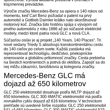
trojzmennej prevádzke.
Výročie značky Mercedes-Benz sa opiera o 140 rokov od
momentu, keď Carl Benz požiadal o patent na prvý
automobil a Gottlieb Daimler krátko nato skonštruoval
motorový koč. Značka túto históriu spája s vývojom od
prvého automobilu z roku 1886 až po súčasné elektrické
modely, medzi ktoré patria nová GLC a nová CLA.
Súčasťou osláv je aj projekt „140 Years. 140 Places“. Tri
nové sedany Triedy S absolvujú transkontinentálnu cestu
do 140 cieľov po celom svete. Každá zastávka má
reprezentovať technológiu, dedičstvo, priekopnícke
smerovanie a globálnu prítomnosť značky. Cesta prebieha
na šiestich kontinentoch a potrvá do októbra. Zapojiť sa do
nej môžu zákazníci, fanúšikovia aj kolegovia značky.
Mercedes-Benz GLC má
dojazd až 650 kilometrov
GLC 250 elektromobil dosahuje podľa WLTP dojazd až
650 kilometrov. GLC 300 4MATIC elektromobil má podľa
rovnakého cyklu dojazd až 616 kilometrov. V technickom
prehľade sú uvedené širšie rozpätia: GLC 250 elektromobil
541 až 650 kilometrov, GLC 300 4MATIC elektromobil 523