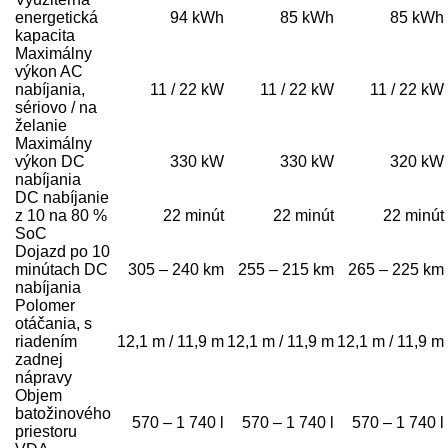
energetická
94 kWh
85 kWh
85 kWh
kapacita
Maximálny
výkon AC
nabíjania,
11 / 22 kW
11 / 22 kW
11 / 22 kW
sériovo / na
želanie
Maximálny
výkon DC
330 kW
330 kW
320 kW
nabíjania
DC nabíjanie
z 10 na 80 %
22 minút
22 minút
22 minút
SoC
Dojazd po 10
minútach DC
305 – 240 km
255 – 215 km
265 – 225 km
nabíjania
Polomer
otáčania, s
riadením
12,1 m / 11,9 m
12,1 m / 11,9 m
12,1 m / 11,9 m
zadnej
nápravy
Objem
batožinového
570 – 1 740 l
570 – 1 740 l
570 – 1 740 l
priestoru