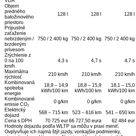
VDA
Objem
predného
128 l
128 l
128 l
batožinového
priestoru
Prípustné
zaťaženie
nebrzdeným /
750 / 2 400 kg
750 / 2 400 kg
750 / 2 400 kg
brzdeným
prívesom
Zrýchlenie z
0 na 100
4,3 s
4,7 s
4,7 s
km/h
Maximálna
210 km/h
210 km/h
210 km/h
rýchlosť
Kombinovaná
18,9 – 14,9
18,8 – 15,9
18,1 – 15,0
spotreba
kWh/100 km
kWh/100 km
kWh/100 km
energie
Kombinované
0 g/km
0 g/km
0 g/km
emisie CO₂
Elektrický
568 – 715 km
523 – 616 km
541 – 650 km
dojazd
Cena s DPH
70 725 eur
66 727,50 eura
62 484 eur
Hodnoty dojazdu podľa WLTP sa môžu v praxi meniť.
Ovplyvňuje ich najmä štýl jazdy, vonkajšie podmienky,