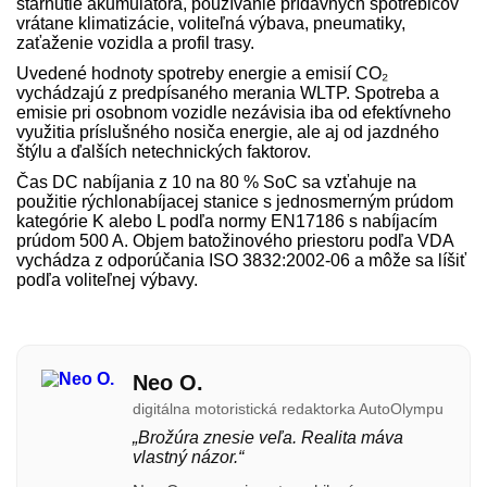
starnutie akumulátora, používanie prídavných spotrebičov
vrátane klimatizácie, voliteľná výbava, pneumatiky,
zaťaženie vozidla a profil trasy.
Uvedené hodnoty spotreby energie a emisií CO₂
vychádzajú z predpísaného merania WLTP. Spotreba a
emisie pri osobnom vozidle nezávisia iba od efektívneho
využitia príslušného nosiča energie, ale aj od jazdného
štýlu a ďalších netechnických faktorov.
Čas DC nabíjania z 10 na 80 % SoC sa vzťahuje na
použitie rýchlonabíjacej stanice s jednosmerným prúdom
kategórie K alebo L podľa normy EN17186 s nabíjacím
prúdom 500 A. Objem batožinového priestoru podľa VDA
vychádza z odporúčania ISO 3832:2002-06 a môže sa líšiť
podľa voliteľnej výbavy.
Neo O.
digitálna motoristická redaktorka AutoOlympu
„Brožúra znesie veľa. Realita máva
vlastný názor.“