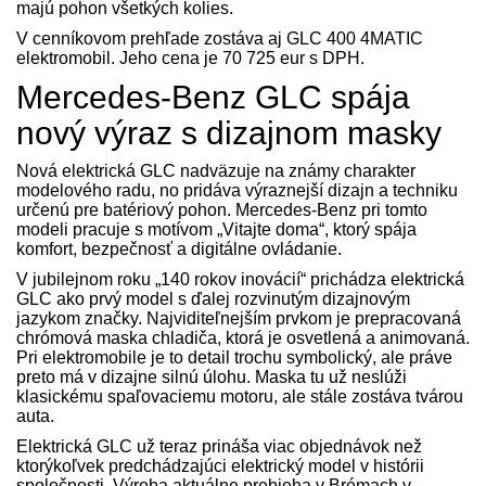
majú pohon všetkých kolies.
V cenníkovom prehľade zostáva aj GLC 400 4MATIC
elektromobil. Jeho cena je 70 725 eur s DPH.
Mercedes-Benz GLC spája
nový výraz s dizajnom masky
Nová elektrická GLC nadväzuje na známy charakter
modelového radu, no pridáva výraznejší dizajn a techniku
určenú pre batériový pohon. Mercedes-Benz pri tomto
modeli pracuje s motívom „Vitajte doma“, ktorý spája
komfort, bezpečnosť a digitálne ovládanie.
V jubilejnom roku „140 rokov inovácií“ prichádza elektrická
GLC ako prvý model s ďalej rozvinutým dizajnovým
jazykom značky. Najviditeľnejším prvkom je prepracovaná
chrómová maska chladiča, ktorá je osvetlená a animovaná.
Pri elektromobile je to detail trochu symbolický, ale práve
preto má v dizajne silnú úlohu. Maska tu už neslúži
klasickému spaľovaciemu motoru, ale stále zostáva tvárou
auta.
Elektrická GLC už teraz prináša viac objednávok než
ktorýkoľvek predchádzajúci elektrický model v histórii
spoločnosti. Výroba aktuálne prebieha v Brémach v