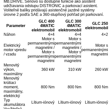
MB.DRIVE. Sériovo sú dostupné funkcie ako asistent
udržiavania odstupu DISTRONIC a parkovací asistent.
Voliteľné balíky pridávajú asistenčné jazdné systémy
úrovne 2 podľa SAE a 360-stupňový pohľad pri parkovaní.
GLC 400
GLC 300
GLC 250
Parameter
4MATIC
4MATIC
elektromobil
elektromobil
elektromobil
Náhon
4×4
4×4
4×2
Motor s
Motor s
permanentnými
permanentnými
Elektrický
Motor s
magnetmi /
magnetmi /
motor vpredu
permanentnými
Motor s
Motor s
/ vzadu
magnetmi
permanentnými
permanentnými
magnetmi
magnetmi
Menovitý
výkon,
360 kW
310 kW
260 kW
maximálny
Menovitý
krútiaci
moment,
800 Nm
800 Nm
800 Nm
maximálny,
elektrický
Typ
Lítium-iónový
Lítium-iónový
Lítium-iónový
akumulátora
Využiteľná