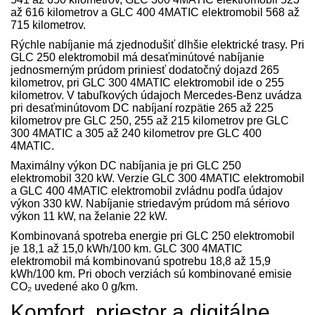
až 616 kilometrov a GLC 400 4MATIC elektromobil 568 až
715 kilometrov.
Rýchle nabíjanie má zjednodušiť dlhšie elektrické trasy. Pri
GLC 250 elektromobil má desaťminútové nabíjanie
jednosmerným prúdom priniesť dodatočný dojazd 265
kilometrov, pri GLC 300 4MATIC elektromobil ide o 255
kilometrov. V tabuľkových údajoch Mercedes-Benz uvádza
pri desaťminútovom DC nabíjaní rozpätie 265 až 225
kilometrov pre GLC 250, 255 až 215 kilometrov pre GLC
300 4MATIC a 305 až 240 kilometrov pre GLC 400
4MATIC.
Maximálny výkon DC nabíjania je pri GLC 250
elektromobil 320 kW. Verzie GLC 300 4MATIC elektromobil
a GLC 400 4MATIC elektromobil zvládnu podľa údajov
výkon 330 kW. Nabíjanie striedavým prúdom má sériovo
výkon 11 kW, na želanie 22 kW.
Kombinovaná spotreba energie pri GLC 250 elektromobil
je 18,1 až 15,0 kWh/100 km. GLC 300 4MATIC
elektromobil má kombinovanú spotrebu 18,8 až 15,9
kWh/100 km. Pri oboch verziách sú kombinované emisie
CO₂ uvedené ako 0 g/km.
Komfort, priestor a digitálne