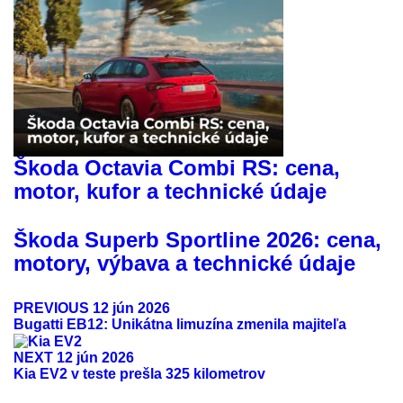
Škoda Octavia Combi RS: cena,
motor, kufor a technické údaje
Škoda Superb Sportline 2026: cena,
motory, výbava a technické údaje
PREVIOUS
12 jún 2026
Bugatti EB12: Unikátna limuzína zmenila majiteľa
NEXT
12 jún 2026
Kia EV2 v teste prešla 325 kilometrov
ODKAZY