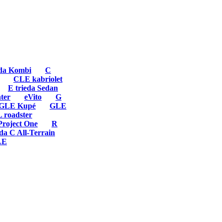
eda Kombi
C
CLE kabriolet
E trieda Sedan
ter
eVito
G
GLE Kupé
GLE
 roadster
Project One
R
da C All-Terrain
LE