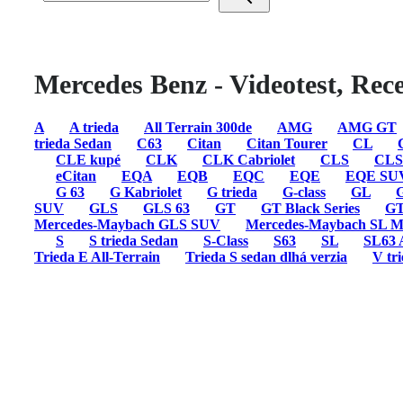
Mercedes Benz - Videotest, Rece
A
A trieda
All Terrain 300de
AMG
AMG GT
trieda Sedan
C63
Citan
Citan Tourer
CL
CLE kupé
CLK
CLK Cabriolet
CLS
CLS
eCitan
EQA
EQB
EQC
EQE
EQE SU
G 63
G Kabriolet
G trieda
G-class
GL
SUV
GLS
GLS 63
GT
GT Black Series
GT
Mercedes-Maybach GLS SUV
Mercedes-Maybach SL M
S
S trieda Sedan
S-Class
S63
SL
SL63
Trieda E All-Terrain
Trieda S sedan dlhá verzia
V tr