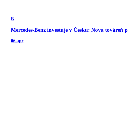
B
Mercedes-Benz investuje v Česku: Nová továreň p
06 apr