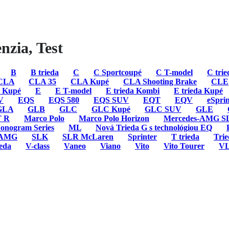
nzia, Test
B
B trieda
C
C Sportcoupé
C T-model
C tri
CLA
CLA 35
CLA Kupé
CLA Shooting Brake
CLE
 Kupé
E
E T-model
E trieda Kombi
E trieda Kupé
V
EQS
EQS 580
EQS SUV
EQT
EQV
eSprin
GLA
GLB
GLC
GLC Kupé
GLC SUV
GLE
 R
Marco Polo
Marco Polo Horizon
Mercedes-AMG SL
onogram Series
ML
Nová Trieda G s technológiou EQ
 AMG
SLK
SLR McLaren
Sprinter
T trieda
Trie
ieda
V-class
Vaneo
Viano
Vito
Vito Tourer
V