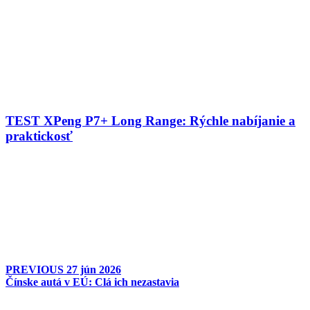
TEST XPeng P7+ Long Range: Rýchle nabíjanie a
praktickosť
PREVIOUS
27 jún 2026
Čínske autá v EÚ: Clá ich nezastavia