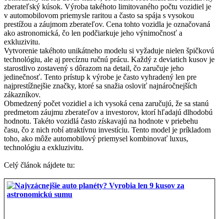
zberateľský kúsok. Výroba takéhoto limitovaného počtu vozidiel je
v automobilovom priemysle raritou a často sa spája s vysokou
prestížou a záujmom zberateľov. Cena tohto vozidla je označovaná
ako astronomická, čo len podčiarkuje jeho výnimočnosť a
exkluzivitu.
Vytvorenie takéhoto unikátneho modelu si vyžaduje nielen špičkovú
technológiu, ale aj precíznu ručnú prácu. Každý z deviatich kusov je
starostlivo zostavený s dôrazom na detail, čo zaručuje jeho
jedinečnosť. Tento prístup k výrobe je často vyhradený len pre
najprestížnejšie značky, ktoré sa snažia osloviť najnáročnejších
zákazníkov.
Obmedzený počet vozidiel a ich vysoká cena zaručujú, že sa stanú
predmetom záujmu zberateľov a investorov, ktorí hľadajú dlhodobú
hodnotu. Takéto vozidlá často získavajú na hodnote v priebehu
času, čo z nich robí atraktívnu investíciu. Tento model je príkladom
toho, ako môže automobilový priemysel kombinovať luxus,
technológiu a exkluzivitu.
Celý článok nájdete tu: