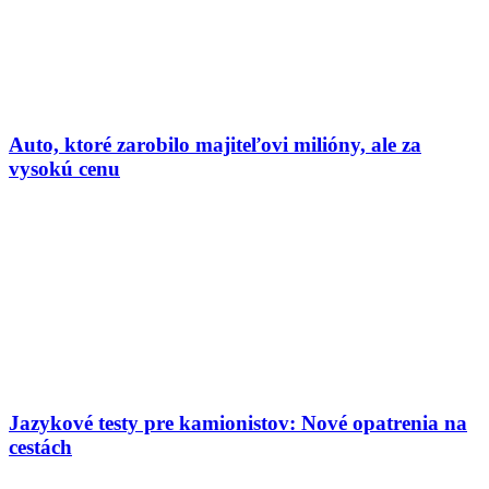
Auto, ktoré zarobilo majiteľovi milióny, ale za
vysokú cenu
Jazykové testy pre kamionistov: Nové opatrenia na
cestách