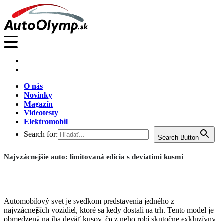
O nás
Novinky
Magazín
Videotesty
Elektromobil
Search for:
Search Button
Najvzácnejšie auto: limitovaná edícia s deviatimi kusmi
Automobilový svet je svedkom predstavenia jedného z
najvzácnejších vozidiel, ktoré sa kedy dostali na trh. Tento model je
obmedzený na iba deväť kusov, čo z neho robí skutočne exkluzívny