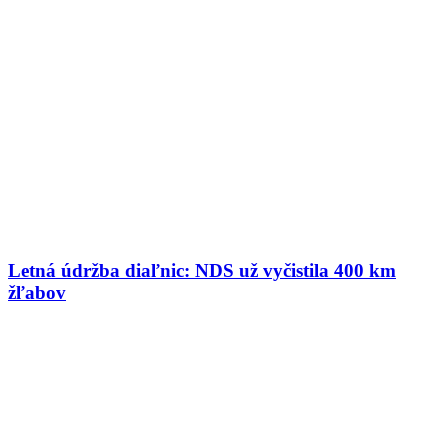
Letná údržba diaľnic: NDS už vyčistila 400 km
žľabov