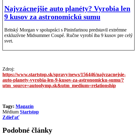
Najvzácnejšie auto planéty? Vyrobia len
9 kusov za astronomickú sumu
Britský Morgan v spolupráci s Pininfarinou predstavil extrémne
exkluzívne Midsummer Coupé. Ručne vyrobí iba 9 kusov pre celý
svet.
Zdroj:
https://www.startstop.sk/spravy/news/156446/najvzacnejsie-
auto-planety-vyrobia-len-9-kusov-za-astronomicku-sumu/?
utm_source=autoolymp.sk&utm_medium=relationship
Tagy:
Magazín
Médium
Startstop
Zdieľať
Podobné články