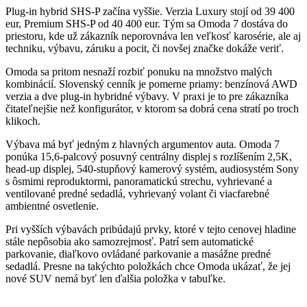
Plug-in hybrid SHS-P začína vyššie. Verzia Luxury stojí od 39 400
eur, Premium SHS-P od 40 400 eur. Tým sa Omoda 7 dostáva do
priestoru, kde už zákazník neporovnáva len veľkosť karosérie, ale aj
techniku, výbavu, záruku a pocit, či novšej značke dokáže veriť.
Omoda sa pritom nesnaží rozbiť ponuku na množstvo malých
kombinácií. Slovenský cenník je pomerne priamy: benzínová AWD
verzia a dve plug-in hybridné výbavy. V praxi je to pre zákazníka
čitateľnejšie než konfigurátor, v ktorom sa dobrá cena stratí po troch
klikoch.
Výbava má byť jedným z hlavných argumentov auta. Omoda 7
ponúka 15,6-palcový posuvný centrálny displej s rozlíšením 2,5K,
head-up displej, 540-stupňový kamerový systém, audiosystém Sony
s ôsmimi reproduktormi, panoramatickú strechu, vyhrievané a
ventilované predné sedadlá, vyhrievaný volant či viacfarebné
ambientné osvetlenie.
Pri vyšších výbavách pribúdajú prvky, ktoré v tejto cenovej hladine
stále nepôsobia ako samozrejmosť. Patrí sem automatické
parkovanie, diaľkovo ovládané parkovanie a masážne predné
sedadlá. Presne na takýchto položkách chce Omoda ukázať, že jej
nové SUV nemá byť len ďalšia položka v tabuľke.