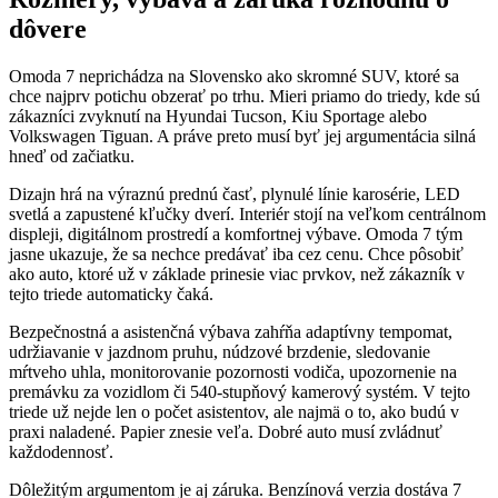
dôvere
Omoda 7 neprichádza na Slovensko ako skromné SUV, ktoré sa
chce najprv potichu obzerať po trhu. Mieri priamo do triedy, kde sú
zákazníci zvyknutí na Hyundai Tucson, Kiu Sportage alebo
Volkswagen Tiguan. A práve preto musí byť jej argumentácia silná
hneď od začiatku.
Dizajn hrá na výraznú prednú časť, plynulé línie karosérie, LED
svetlá a zapustené kľučky dverí. Interiér stojí na veľkom centrálnom
displeji, digitálnom prostredí a komfortnej výbave. Omoda 7 tým
jasne ukazuje, že sa nechce predávať iba cez cenu. Chce pôsobiť
ako auto, ktoré už v základe prinesie viac prvkov, než zákazník v
tejto triede automaticky čaká.
Bezpečnostná a asistenčná výbava zahŕňa adaptívny tempomat,
udržiavanie v jazdnom pruhu, núdzové brzdenie, sledovanie
mŕtveho uhla, monitorovanie pozornosti vodiča, upozornenie na
premávku za vozidlom či 540-stupňový kamerový systém. V tejto
triede už nejde len o počet asistentov, ale najmä o to, ako budú v
praxi naladené. Papier znesie veľa. Dobré auto musí zvládnuť
každodennosť.
Dôležitým argumentom je aj záruka. Benzínová verzia dostáva 7