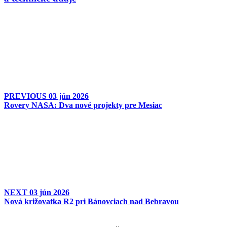
PREVIOUS
03 jún 2026
Rovery NASA: Dva nové projekty pre Mesiac
NEXT
03 jún 2026
Nová križovatka R2 pri Bánovciach nad Bebravou