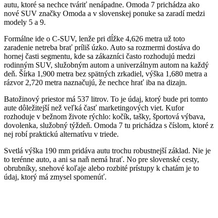
autu, ktoré sa nechce tváriť nenápadne. Omoda 7 prichádza ako
nové SUV značky Omoda a v slovenskej ponuke sa zaradí medzi
modely 5 a 9.
Formálne ide o C-SUV, lenže pri dĺžke 4,626 metra už toto
zaradenie netreba brať príliš úzko. Auto sa rozmermi dostáva do
hornej časti segmentu, kde sa zákazníci často rozhodujú medzi
rodinným SUV, služobným autom a univerzálnym autom na každý
deň. Šírka 1,900 metra bez spätných zrkadiel, výška 1,680 metra a
rázvor 2,720 metra naznačujú, že nechce hrať iba na dizajn.
Batožinový priestor má 537 litrov. To je údaj, ktorý bude pri tomto
aute dôležitejší než veľká časť marketingových viet. Kufor
rozhoduje v bežnom živote rýchlo: kočík, tašky, športová výbava,
dovolenka, služobný týždeň. Omoda 7 tu prichádza s číslom, ktoré z
nej robí praktickú alternatívu v triede.
Svetlá výška 190 mm pridáva autu trochu robustnejší základ. Nie je
to terénne auto, a ani sa naň nemá hrať. No pre slovenské cesty,
obrubníky, snehové koľaje alebo rozbité prístupy k chatám je to
údaj, ktorý má zmysel spomenúť.