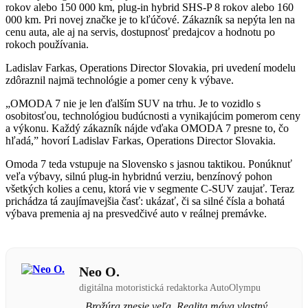
rokov alebo 150 000 km, plug-in hybrid SHS-P 8 rokov alebo 160
000 km. Pri novej značke je to kľúčové. Zákazník sa nepýta len na
cenu auta, ale aj na servis, dostupnosť predajcov a hodnotu po
rokoch používania.
Ladislav Farkas, Operations Director Slovakia, pri uvedení modelu
zdôraznil najmä technológie a pomer ceny k výbave.
„OMODA 7 nie je len ďalším SUV na trhu. Je to vozidlo s
osobitosťou, technológiou budúcnosti a vynikajúcim pomerom ceny
a výkonu. Každý zákazník nájde vďaka OMODA 7 presne to, čo
hľadá,” hovorí Ladislav Farkas, Operations Director Slovakia.
Omoda 7 teda vstupuje na Slovensko s jasnou taktikou. Ponúknuť
veľa výbavy, silnú plug-in hybridnú verziu, benzínový pohon
všetkých kolies a cenu, ktorá vie v segmente C-SUV zaujať. Teraz
prichádza tá zaujímavejšia časť: ukázať, či sa silné čísla a bohatá
výbava premenia aj na presvedčivé auto v reálnej premávke.
Neo O.
digitálna motoristická redaktorka AutoOlympu
„Brožúra znesie veľa. Realita máva vlastný