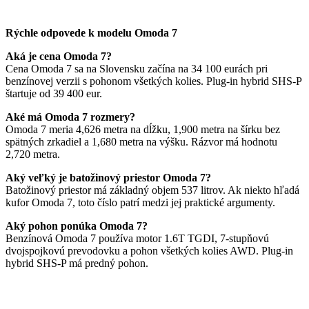
Rýchle odpovede k modelu Omoda 7
Aká je cena Omoda 7?
Cena Omoda 7 sa na Slovensku začína na 34 100 eurách pri
benzínovej verzii s pohonom všetkých kolies. Plug-in hybrid SHS-P
štartuje od 39 400 eur.
Aké má Omoda 7 rozmery?
Omoda 7 meria 4,626 metra na dĺžku, 1,900 metra na šírku bez
spätných zrkadiel a 1,680 metra na výšku. Rázvor má hodnotu
2,720 metra.
Aký veľký je batožinový priestor Omoda 7?
Batožinový priestor má základný objem 537 litrov. Ak niekto hľadá
kufor Omoda 7, toto číslo patrí medzi jej praktické argumenty.
Aký pohon ponúka Omoda 7?
Benzínová Omoda 7 používa motor 1.6T TGDI, 7-stupňovú
dvojspojkovú prevodovku a pohon všetkých kolies AWD. Plug-in
hybrid SHS-P má predný pohon.