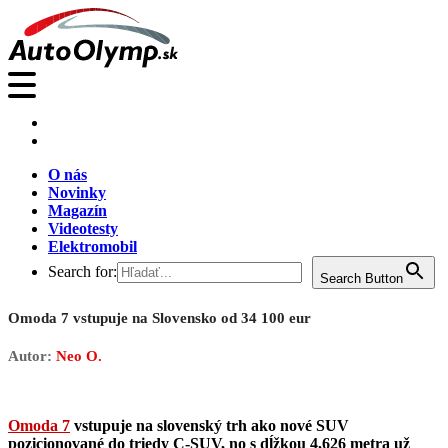
O nás
Novinky
Magazín
Videotesty
Elektromobil
Search for:
Search Button
Omoda 7 vstupuje na Slovensko od 34 100 eur
Autor:
Neo O.
Omoda 7
vstupuje na slovenský trh ako nové SUV
pozicionované do triedy C-SUV, no s dĺžkou 4,626 metra už