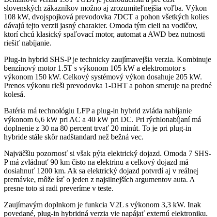
slovenských zákazníkov možno aj zrozumiteľnejšia voľba. Výkon
108 kW, dvojspojková prevodovka 7DCT a pohon všetkých kolies
dávajú tejto verzii jasný charakter. Omoda tým cieli na vodičov,
ktorí chcú klasický spaľovací motor, automat a AWD bez nutnosti
riešiť nabíjanie.
Plug-in hybrid SHS-P je technicky zaujímavejšia verzia. Kombinuje
benzínový motor 1.5T s výkonom 105 kW a elektromotor s
výkonom 150 kW. Celkový systémový výkon dosahuje 205 kW.
Prenos výkonu rieši prevodovka 1-DHT a pohon smeruje na predné
kolesá.
Batéria má technológiu LFP a plug-in hybrid zvláda nabíjanie
výkonom 6,6 kW pri AC a 40 kW pri DC. Pri rýchlonabíjaní má
doplnenie z 30 na 80 percent trvať 20 minút. To je pri plug-in
hybride stále skôr nadštandard než bežná vec.
Najväčšiu pozornosť si však pýta elektrický dojazd. Omoda 7 SHS-
P má zvládnuť 90 km čisto na elektrinu a celkový dojazd má
dosiahnuť 1200 km. Ak sa elektrický dojazd potvrdí aj v reálnej
premávke, môže ísť o jeden z najsilnejších argumentov auta. A
presne toto si radi preveríme v teste.
Zaujímavým doplnkom je funkcia V2L s výkonom 3,3 kW. Inak
povedané, plug-in hybridná verzia vie napájať externú elektroniku.