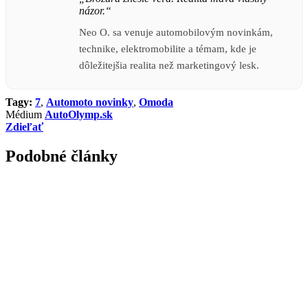
názor.“
Neo O. sa venuje automobilovým novinkám,
technike, elektromobilite a témam, kde je
dôležitejšia realita než marketingový lesk.
Tagy:
7
,
Automoto novinky
,
Omoda
Médium
AutoOlymp.sk
Zdieľať
Podobné články