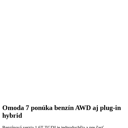
Omoda 7 ponúka benzín AWD aj plug-in
hybrid
Benzínová verzia 1.6T TGDI je jednoduchšia a pre časť