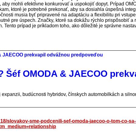
 aby mohli efektívne konkurovať a uspokojiť dopyt. Prípad OM
m, ktoré je potrebné prekonať, aby sa dosiahla úspešná integ
nosti musia byť pripravené na adaptáciu a flexibilitu pri vstupe
utné pre úspech. Značky, ktoré sa dokážu rýchlo prispôsobiť a
 Tento prípad je príkladom toho, ako dôležité je správne nasta
o? Šéf OMODA & JAECOO prekva
xpanzii, budúcnosti hybridov, čínskych automobilkách a siln
218/slovakov-sme-podcenili-sef-omoda-jaecoo-o-tom-co-sa-
tm_medium=relationship