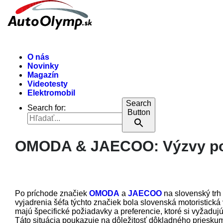
O nás
Novinky
Magazín
Videotesty
Elektromobil
Search
Search for:
Button
OMODA & JAECOO: Výzvy po 
Po príchode značiek
OMODA
a
JAECOO
na slovenský trh
vyjadrenia šéfa týchto značiek bola slovenská motoristick
majú špecifické požiadavky a preferencie, ktoré si vyžadu
Táto situácia poukazuje na dôležitosť dôkladného prieskum