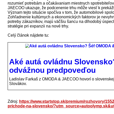
rozumieť potrebám a očakávaniam miestnych spotrebiteľov,
JAECOO ukazuje, že podcenenie trhu môže viesť k prekážka
Význam tejto situácie spočíva v tom, že automobilové spoloč
Zohľadnenie kultúrnych a ekonomických faktorov je nevyhn
potreby zákazníkov, majú väčšiu šancu na dlhodobý úspech.
stratégie pri expanzii na nové trhy.
Celý článok nájdete tu:
Aké autá ovládnu Slovensk
odvážnou predpoveďou
Ladislav Farkaš z OMODA & JAECOO hovorí o slovenskej e
Slovákov.
Zdroj:
https://www.startstop.sk/premium/rozhovory/155
prichode-na-slovensko/?utm_source=autoolymp.sk&u