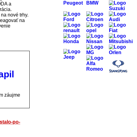
ODA a
rácia.
 na nové trhy.
 reagovať na
venie
pil
om záujme
stalo-po-