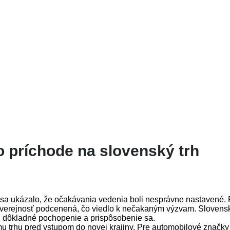
príchode na slovenský trh
 sa ukázalo, že očakávania vedenia boli nesprávne nastavené.
á verejnosť podcenená, čo viedlo k nečakaným výzvam. Slovensk
jú dôkladné pochopenie a prispôsobenie sa.
u trhu pred vstupom do novej krajiny. Pre automobilové značky