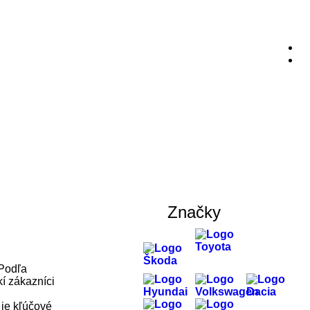
Značky
 Podľa
í zákazníci
 je kľúčové