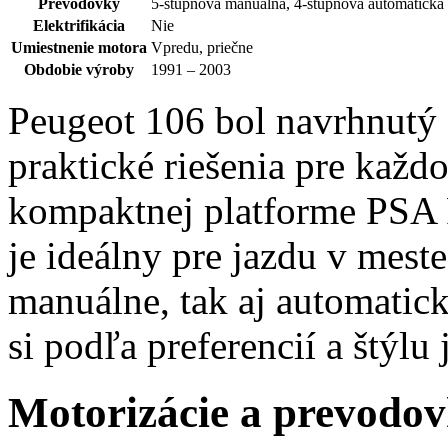
Prevodovky
5-stupňová manuálna, 4-stupňová automatická
Elektrifikácia
Nie
Umiestnenie motora
Vpredu, priečne
Obdobie výroby
1991 – 2003
Peugeot 106 bol navrhnutý 
praktické riešenia pre kaž
kompaktnej platforme PSA
je ideálny pre jazdu v mes
manuálne, tak aj automatic
si podľa preferencií a štýlu 
Motorizácie a prevodov