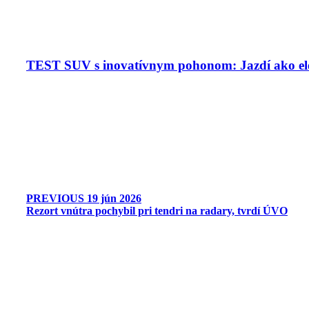
TEST SUV s inovatívnym pohonom: Jazdí ako ele
PREVIOUS
19 jún 2026
Rezort vnútra pochybil pri tendri na radary, tvrdí ÚVO