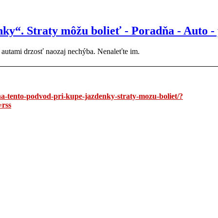
ky“. Straty môžu bolieť - Poradňa - Auto -
i autami drzosť naozaj nechýba. Nenaleťte im.
na-tento-podvod-pri-kupe-jazdenky-straty-mozu-boliet/?
rss