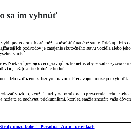
o sa im vyhnúť
sa vyhli podvodom, ktoré môžu spôsobiť finančné straty. Priekupníci s 
ajčastejších podvodov je zatajenie skutočného stavu vozidla alebo jeho
yselne zamlčí.
rov. Niektorí predajcovia upravujú tachometre, aby vozidlo vyzeralo 
tí viac, než je auto skutočne hodné.
 kradnuté alebo zaťažené záložným právom. Predávajúci môže poskytnúť f
olovať vozidlo, využiť služby odborníkov na preverenie technického st
 a nedajte sa nachytať priekupníkmi, ktorí sa snažia zneužiť vašu dôver