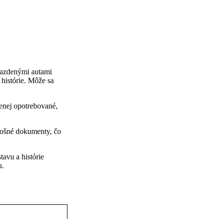
ojazdenými autami
 histórie. Môže sa
menej opotrebované,
alošné dokumenty, čo
avu a histórie
u.