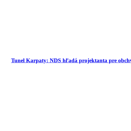
Tunel Karpaty: NDS hľadá projektanta pre obchv