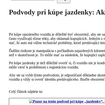
Podvody pri kúpe jazdenky: Ak
Pri kúpe ojazdeného vozidla je dôležité byť obozretný, aby ste 
často využívajú rôzne triky, aby oklamali kupujúcich. Jedným z n
stať, že auto má vážne technické problémy, ktoré predávajúci úm
Ďalším rizikom je manipulácia s počítadlom najazdených kilomet
než v skutočnosti je. To môže mať za následok, že kupujúci zapla
Pri kúpe jazdenky je tiež dôležité overiť si, či vozidlo nie je
môže viesť k problémom s registráciou vozidla.
Aby ste sa vyhli týmto podvodom, je odporúčané dôkladne skontr
vozidla a vždy si overiť identitu predávajúceho. Buďte obozretní
Celý článok nájdete tu: