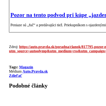
Pozor na tento podvod pri kúpe „jazden
Peniaze sú „fuč“ a predávajúci tiež. Priekupníkom s ojazdeným
Zdroj:
https://auto.pravda.sk/poradna/clanok/817795-pozor-
utm_source=autoolymp&utm_medium=rss&utm_campaign=
Tagy:
Magazín
Médium
Auto.Pravda.sk
Zdieľať
Podobné články