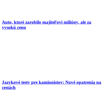
Auto, ktoré zarobilo majiteľovi milióny, ale za
vysokú cenu
Jazykové testy pre kamionistov: Nové opatrenia na
cestách