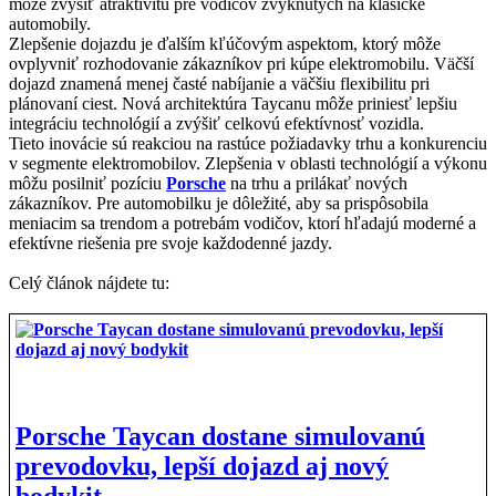
môže zvýšiť atraktivitu pre vodičov zvyknutých na klasické
automobily.
Zlepšenie dojazdu je ďalším kľúčovým aspektom, ktorý môže
ovplyvniť rozhodovanie zákazníkov pri kúpe elektromobilu. Väčší
dojazd znamená menej časté nabíjanie a väčšiu flexibilitu pri
plánovaní ciest. Nová architektúra Taycanu môže priniesť lepšiu
integráciu technológií a zvýšiť celkovú efektívnosť vozidla.
Tieto inovácie sú reakciou na rastúce požiadavky trhu a konkurenciu
v segmente elektromobilov. Zlepšenia v oblasti technológií a výkonu
môžu posilniť pozíciu
Porsche
na trhu a prilákať nových
zákazníkov. Pre automobilku je dôležité, aby sa prispôsobila
meniacim sa trendom a potrebám vodičov, ktorí hľadajú moderné a
efektívne riešenia pre svoje každodenné jazdy.
Celý článok nájdete tu:
Porsche Taycan dostane simulovanú
prevodovku, lepší dojazd aj nový
bodykit