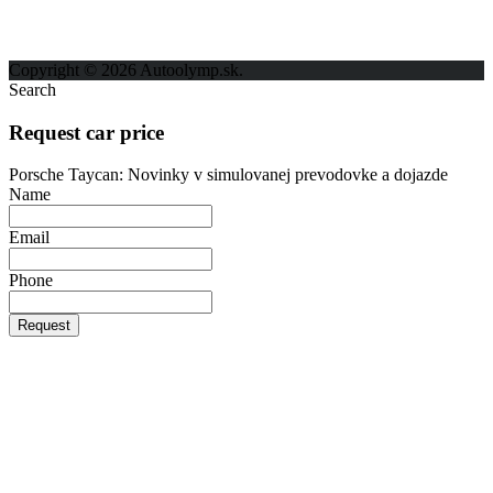
Kontakt
Ochrana osobných údajov
Copyright © 2026 Autoolymp.sk.
Search
Request car price
Porsche Taycan: Novinky v simulovanej prevodovke a dojazde
Name
Email
Phone
Request