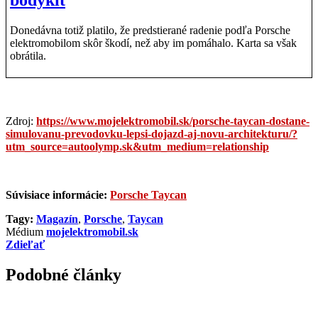
Donedávna totiž platilo, že predstierané radenie podľa Porsche
elektromobilom skôr škodí, než aby im pomáhalo. Karta sa však
obrátila.
Zdroj:
https://www.mojelektromobil.sk/porsche-taycan-dostane-
simulovanu-prevodovku-lepsi-dojazd-aj-novu-architekturu/?
utm_source=autoolymp.sk&utm_medium=relationship
Súvisiace informácie:
Porsche Taycan
Tagy:
Magazín
,
Porsche
,
Taycan
Médium
mojelektromobil.sk
Zdieľať
Podobné články