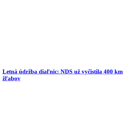
Letná údržba diaľnic: NDS už vyčistila 400 km
žľabov