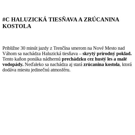
#C HALUZICKÁ TIESŇAVA A ZRÚCANINA
KOSTOLA
Približne 30 minút jazdy z Trenčína smerom na Nové Mesto nad
Váhom sa nachádza Haluzická tiesňava –
skrytý prírodný poklad.
Tento kaňon ponúka nádhernú
prechádzku cez hustý les a malé
vodopády.
Neďaleko sa nachádza aj stará
zrúcanina kostola
, ktorá
dodáva miestu jedinečnú atmosféru.