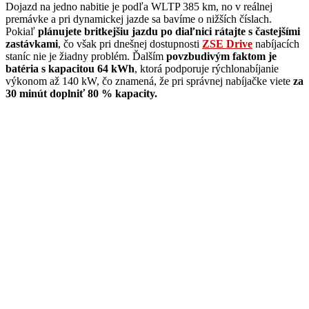
Dojazd na jedno nabitie je podľa WLTP 385 km, no v reálnej
premávke a pri dynamickej jazde sa bavíme o nižších číslach.
Pokiaľ
plánujete britkejšiu jazdu po diaľnici rátajte s častejšími
zastávkami
, čo však pri dnešnej dostupnosti
ZSE Drive
nabíjacích
staníc nie je žiadny problém. Ďalším
povzbudivým faktom je
batéria s kapacitou 64 kWh
, ktorá podporuje rýchlonabíjanie
výkonom až 140 kW, čo znamená, že pri správnej nabíjačke viete
za
30 minút doplniť 80 % kapacity.