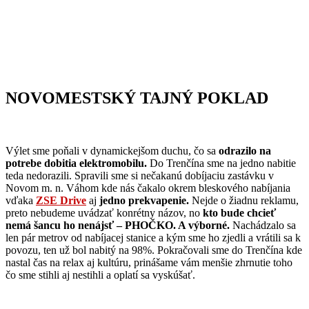
NOVOMESTSKÝ TAJNÝ POKLAD
Výlet sme poňali v dynamickejšom duchu, čo sa
odrazilo na
potrebe dobitia elektromobilu.
Do Trenčína sme na jedno nabitie
teda nedorazili. Spravili sme si nečakanú dobíjaciu zastávku v
Novom m. n. Váhom kde nás čakalo okrem bleskového nabíjania
vďaka
ZSE Drive
aj
jedno prekvapenie.
Nejde o žiadnu reklamu,
preto nebudeme uvádzať konrétny názov, no
kto bude chcieť
nemá šancu ho nenájsť – PHOČKO. A výborné.
Nachádzalo sa
len pár metrov od nabíjacej stanice a kým sme ho zjedli a vrátili sa k
povozu, ten už bol nabitý na 98%. Pokračovali sme do Trenčína kde
nastal čas na relax aj kultúru, prinášame vám menšie zhrnutie toho
čo sme stihli aj nestihli a oplatí sa vyskúšať.