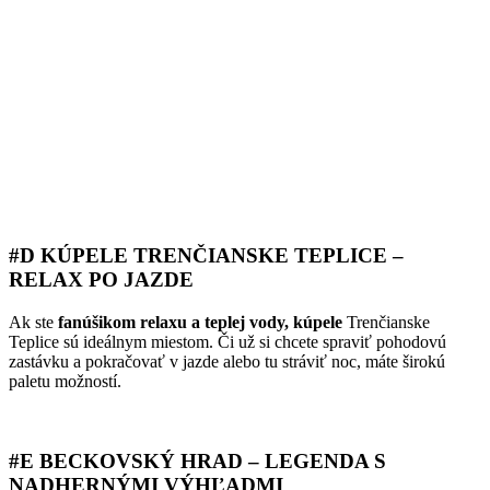
#D KÚPELE TRENČIANSKE TEPLICE –
RELAX PO JAZDE
Ak ste
fanúšikom relaxu a teplej vody, kúpele
Trenčianske
Teplice sú ideálnym miestom. Či už si chcete spraviť pohodovú
zastávku a pokračovať v jazde alebo tu stráviť noc, máte širokú
paletu možností.
#E BECKOVSKÝ HRAD – LEGENDA S
NADHERNÝMI VÝHĽADMI