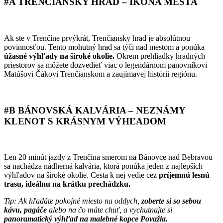
#A TRENČIANSKY HRAD – IKONA MESTA
Ak ste v Trenčíne prvýkrát, Trenčiansky hrad je absolútnou
povinnosťou. Tento mohutný hrad sa týči nad mestom a ponúka
úžasné výhľady na široké okolie.
Okrem prehliadky hradných
priestorov sa môžete dozvedieť viac o legendárnom panovníkovi
Matúšovi Čákovi Trenčianskom a zaujímavej histórii regiónu.
#B BÁNOVSKÁ KALVÁRIA – NEZNÁMY
KLENOT S KRÁSNYM VÝHĽADOM
Len 20 minút jazdy z Trenčína smerom na Bánovce nad Bebravou
sa nachádza nádherná kalvária, ktorá ponúka jeden z najlepších
výhľadov na široké okolie. Cesta k nej vedie cez
príjemnú lesnú
trasu, ideálnu na krátku prechádzku.
Tip: Ak hľadáte pokojné miesto na oddych,
zoberte si so sebou
kávu, pagáče
alebo na čo máte chuť, a vychutnajte si
panoramatický výhľad na malebné kopce Považia.