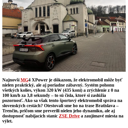
Najnovší
MG
4 XPower je dôkazom, že elektromobil môže byť
nielen praktický, ale aj poriadne zábavný. Systém pohonu
všetkých kolies, výkon 320 kW (435 koní) a zrýchlenie z 0 na
100 km/h za 3,8 sekundy – to sú čísla, ktoré si zaslúžia
pozornosť. Ako sa však tento športový elektromobil správa na
slovenských cestách? Otestovali sme ho na trase Bratislava –
Trenčín, pričom sme preverili nielen jeho dynamiku, ale aj
dostupnosť nabíjacích staníc
ZSE Drive
a zaujímavé miesta na
výlet.