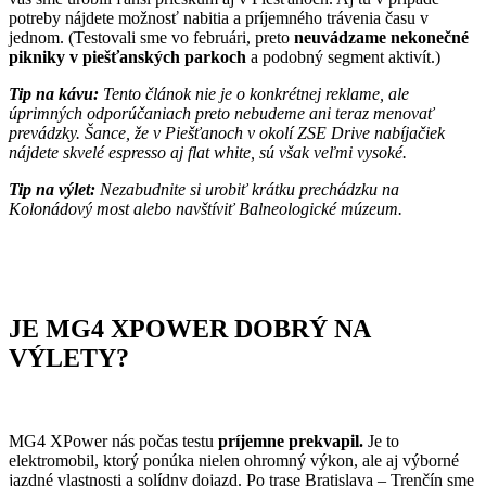
potreby nájdete možnosť nabitia a príjemného trávenia času v
jednom. (Testovali sme vo februári, preto
neuvádzame nekonečné
pikniky v piešťanských parkoch
a podobný segment aktivít.)
Tip na kávu:
Tento článok nie je o konkrétnej reklame, ale
úprimných odporúčaniach preto nebudeme ani teraz menovať
prevádzky. Šance, že v Piešťanoch v okolí ZSE Drive nabíjačiek
nájdete skvelé espresso aj flat white, sú však veľmi vysoké.
Tip na výlet:
Nezabudnite si urobiť krátku prechádzku na
Kolonádový most alebo navštíviť Balneologické múzeum.
JE MG4 XPOWER DOBRÝ NA
VÝLETY?
MG4 XPower nás počas testu
príjemne prekvapil.
Je to
elektromobil, ktorý ponúka nielen ohromný výkon, ale aj výborné
jazdné vlastnosti a solídny dojazd. Po trase Bratislava – Trenčín sme