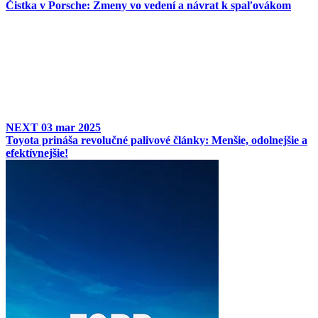
Čistka v Porsche: Zmeny vo vedení a návrat k spaľovákom
NEXT
03 mar 2025
Toyota prináša revolučné palivové články: Menšie, odolnejšie a
efektívnejšie!