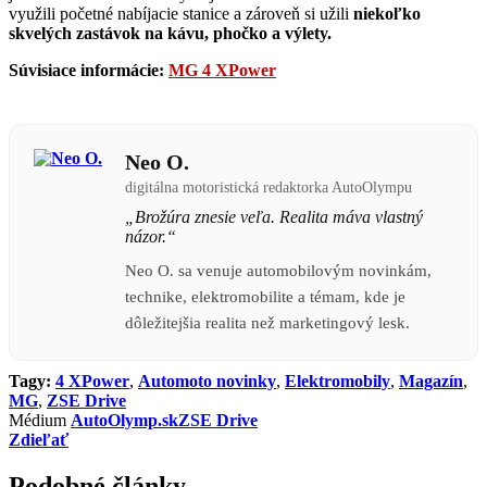
využili početné nabíjacie stanice a zároveň si užili
niekoľko
skvelých zastávok na kávu, phočko a výlety.
Súvisiace informácie:
MG 4 XPower
Neo O.
digitálna motoristická redaktorka AutoOlympu
„Brožúra znesie veľa. Realita máva vlastný
názor.“
Neo O. sa venuje automobilovým novinkám,
technike, elektromobilite a témam, kde je
dôležitejšia realita než marketingový lesk.
Tagy:
4 XPower
,
Automoto novinky
,
Elektromobily
,
Magazín
,
MG
,
ZSE Drive
Médium
AutoOlymp.sk
ZSE Drive
Zdieľať
Podobné články