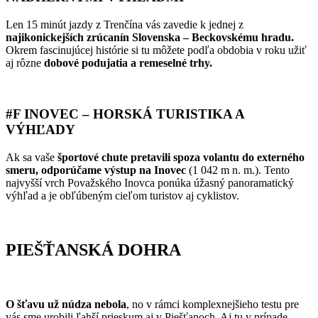
Len 15 minút jazdy z Trenčína vás zavedie k jednej z
najikonickejších zrúcanín Slovenska – Beckovskému hradu.
Okrem fascinujúcej histórie si tu môžete podľa obdobia v roku užiť
aj rôzne
dobové podujatia a remeselné trhy.
#F INOVEC – HORSKÁ TURISTIKA A
VÝHĽADY
Ak sa vaše
športové chute pretavili spoza volantu do externého
smeru, odporúčame výstup na Inovec
(1 042 m n. m.). Tento
najvyšší vrch Považského Inovca ponúka úžasný panoramatický
výhľad a je obľúbeným cieľom turistov aj cyklistov.
PIEŠŤANSKÁ DOHRA
O šťavu už núdza nebola
, no v rámci komplexnejšieho testu pre
vás sme urobili ľahší prieskum aj v Piešťanoch. Aj tu v prípade