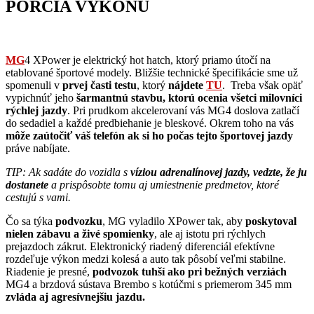
PORCIA VÝKONU
MG
4 XPower je elektrický hot hatch, ktorý priamo útočí na
etablované športové modely. Bližšie technické špecifikácie sme už
spomenuli v
prvej časti testu
, ktorý
nájdete
TU
. Treba však opäť
vypichnúť jeho
šarmantnú stavbu, ktorú ocenia všetci milovníci
rýchlej jazdy
. Pri prudkom akcelerovaní vás MG4 doslova zatlačí
do sedadiel a každé predbiehanie je bleskové. Okrem toho na vás
môže zaútočiť váš telefón ak si ho počas tejto športovej jazdy
práve nabíjate.
TIP: Ak sadáte do vozidla s
víziou adrenalínovej jazdy, vedzte, že ju
dostanete
a prispôsobte tomu aj umiestnenie predmetov, ktoré
cestujú s vami.
Čo sa týka
podvozku
, MG vyladilo XPower tak, aby
poskytoval
nielen zábavu a živé spomienky
, ale aj istotu pri rýchlych
prejazdoch zákrut. Elektronický riadený diferenciál efektívne
rozdeľuje výkon medzi kolesá a auto tak pôsobí veľmi stabilne.
Riadenie je presné,
podvozok tuhší ako pri bežných verziách
MG4 a brzdová sústava Brembo s kotúčmi s priemerom 345 mm
zvláda aj agresívnejšiu jazdu.