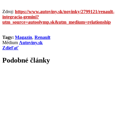
Zdroj:
https://www.autoviny.sk/novinky/2799121/renault-
integracia-gemini?
utm_source=autoolymp.sk&utm_medium=relationship
Tagy:
Magazín
,
Renault
Médium
Autoviny.sk
Zdieľať
Podobné články