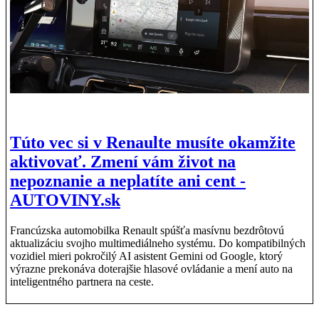
Túto vec si v Renaulte musíte okamžite
aktivovať. Zmení vám život na
nepoznanie a neplatíte ani cent -
AUTOVINY.sk
Francúzska automobilka Renault spúšťa masívnu bezdrôtovú
aktualizáciu svojho multimediálneho systému. Do kompatibilných
vozidiel mieri pokročilý AI asistent Gemini od Google, ktorý
výrazne prekonáva doterajšie hlasové ovládanie a mení auto na
inteligentného partnera na ceste.