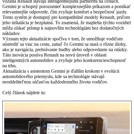
vozidlá Renault stávajú inteligentnejšími partnermi na cestách.
Gemini je schopný porozumieť komplexnejším príkazom a ponúkať
relevantnejšie odpovede, čím zvyšuje komfort a bezpečnosť jazdy.
Tento systém je dostupný pre kompatibilné modely Renault, pričom
jeho inštalácia je bezplatná. To znamená, že majitelia týchto vozidiel
môžu získať prístup k najnovším technológiám bez dodatočných
nákladov.
Význam tejto aktualizácie spočíva v tom, že umožňuje vodičom
sústrediť sa viac na cestu, zatiaľ čo Gemini sa stará o rôzne úlohy,
ako je navigácia, prehrávanie hudby alebo odpovedanie na otázky.
Táto inovácia posúva Renault na novú úroveň v oblasti
inteligentných automobilov a zvyšuje jeho konkurencieschopnosť
na trhu.
Aktualizácia s asistentom Gemini je ďalším krokom v evolúcii
automobilového priemyslu, kde sa technológie stávajú
neoddeliteľnou súčasťou každodenného života vodičov.
Celý článok nájdete tu: