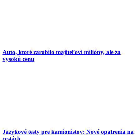
Auto, ktoré zarobilo majiteľovi milióny, ale za
vysokú cenu
Jazykové testy pre kamionistov: Nové opatrenia na
cestách