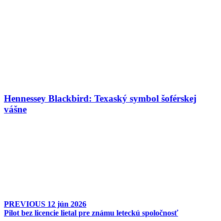
Hennessey Blackbird: Texaský symbol šoférskej
vášne
PREVIOUS
12 jún 2026
Pilot bez licencie lietal pre známu leteckú spoločnosť