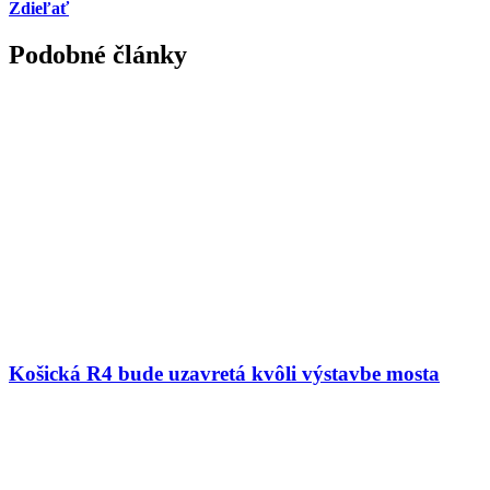
Zdieľať
Podobné články
Košická R4 bude uzavretá kvôli výstavbe mosta