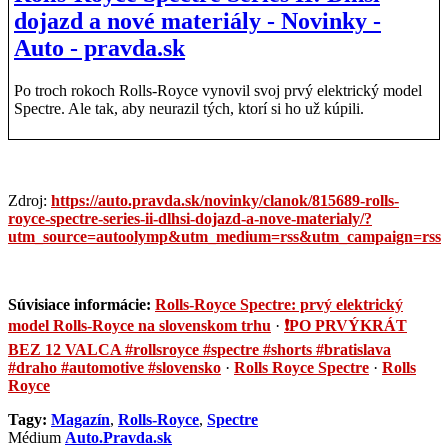
dojazd a nové materiály - Novinky -
Auto - pravda.sk
Po troch rokoch Rolls-Royce vynovil svoj prvý elektrický model
Spectre. Ale tak, aby neurazil tých, ktorí si ho už kúpili.
Zdroj:
https://auto.pravda.sk/novinky/clanok/815689-rolls-
royce-spectre-series-ii-dlhsi-dojazd-a-nove-materialy/?
utm_source=autoolymp&utm_medium=rss&utm_campaign=rss
Súvisiace informácie:
Rolls-Royce Spectre: prvý elektrický
model Rolls-Royce na slovenskom trhu
·
❗️PO PRVÝKRÁT
BEZ 12 VALCA #rollsroyce #spectre #shorts #bratislava
#draho #automotive #slovensko
·
Rolls Royce Spectre
·
Rolls
Royce
Tagy:
Magazín
,
Rolls-Royce
,
Spectre
Médium
Auto.Pravda.sk