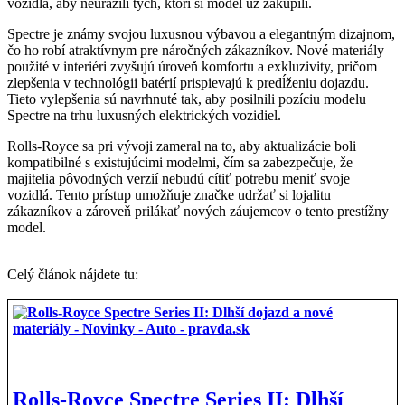
vozidla, aby neurazili tých, ktorí si model už zakúpili.
Spectre je známy svojou luxusnou výbavou a elegantným dizajnom,
čo ho robí atraktívnym pre náročných zákazníkov. Nové materiály
použité v interiéri zvyšujú úroveň komfortu a exkluzivity, pričom
zlepšenia v technológii batérií prispievajú k predĺženiu dojazdu.
Tieto vylepšenia sú navrhnuté tak, aby posilnili pozíciu modelu
Spectre na trhu luxusných elektrických vozidiel.
Rolls-Royce sa pri vývoji zameral na to, aby aktualizácie boli
kompatibilné s existujúcimi modelmi, čím sa zabezpečuje, že
majitelia pôvodných verzií nebudú cítiť potrebu meniť svoje
vozidlá. Tento prístup umožňuje značke udržať si lojalitu
zákazníkov a zároveň prilákať nových záujemcov o tento prestížny
model.
Celý článok nájdete tu:
Rolls-Royce Spectre Series II: Dlhší