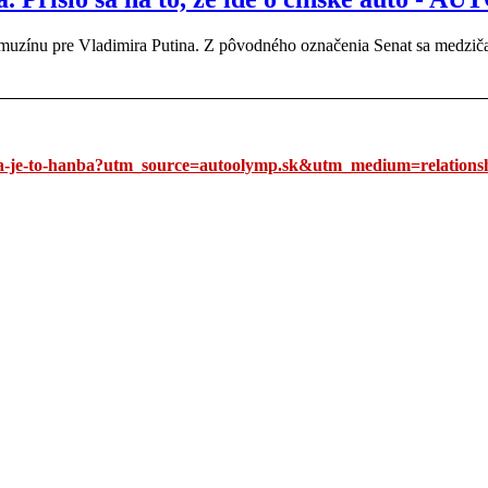
imuzínu pre Vladimira Putina. Z pôvodného označenia Senat sa medzič
cha-je-to-hanba?utm_source=autoolymp.sk&utm_medium=relations