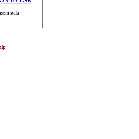
asom stala
hip