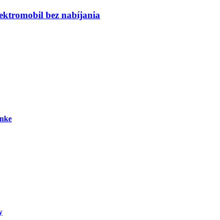
ktromobil bez nabíjania
enke
y