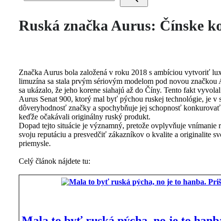
Ruská značka Aurus: Čínske ko
Značka Aurus bola založená v roku 2018 s ambíciou vytvoriť lux
limuzína sa stala prvým sériovým modelom pod novou značkou 
sa ukázalo, že jeho korene siahajú až do Číny. Tento fakt vyvolal
Aurus Senat 900, ktorý mal byť pýchou ruskej technológie, je v 
dôveryhodnosť značky a spochybňuje jej schopnosť konkurovať 
keďže očakávali originálny ruský produkt.
Dopad tejto situácie je významný, pretože ovplyvňuje vnímanie 
svoju reputáciu a presvedčiť zákazníkov o kvalite a originalite 
priemysle.
Celý článok nájdete tu:
Mala to byť ruská pýcha, no je to hanba