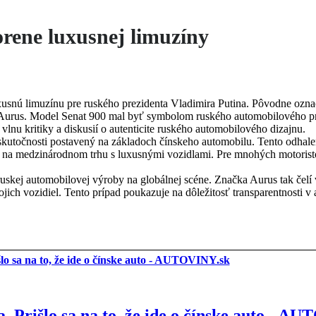
rene luxusnej limuzíny
usnú limuzínu pre ruského prezidenta Vladimira Putina. Pôvodne označ
Aurus. Model Senat 900 mal byť symbolom ruského automobilového p
 vlnu kritiky a diskusií o autenticite ruského automobilového dizajnu.
skutočnosti postavený na základoch čínskeho automobilu. Tento odhale
na medzinárodnom trhu s luxusnými vozidlami. Pre mnohých motoristo
ruskej automobilovej výroby na globálnej scéne. Značka Aurus tak čelí
svojich vozidiel. Tento prípad poukazuje na dôležitosť transparentnosti
. Prišlo sa na to, že ide o čínske auto - A