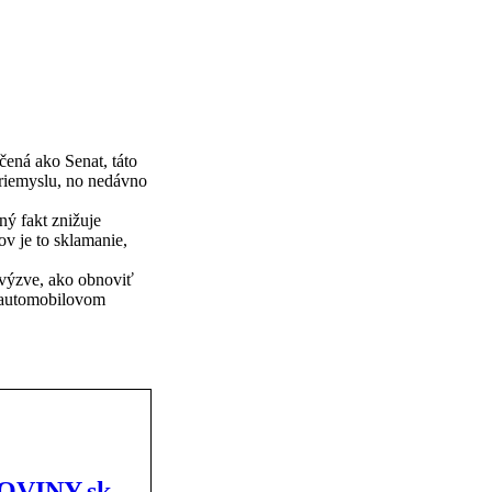
ená ako Senat, táto
riemyslu, no nedávno
ný fakt znižuje
v je to sklamanie,
 výzve, ako obnoviť
 v automobilovom
UTOVINY.sk