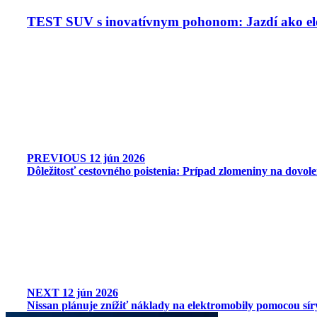
TEST SUV s inovatívnym pohonom: Jazdí ako ele
PREVIOUS
12 jún 2026
Dôležitosť cestovného poistenia: Prípad zlomeniny na dovol
NEXT
12 jún 2026
Nissan plánuje znížiť náklady na elektromobily pomocou sír