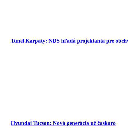
Tunel Karpaty: NDS hľadá projektanta pre obchv
Hyundai Tucson: Nová generácia už čoskoro