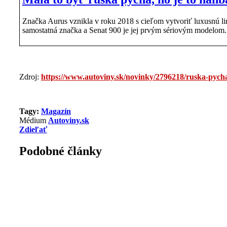
Značka Aurus vznikla v roku 2018 s cieľom vytvoriť luxusnú l
samostatná značka a Senat 900 je jej prvým sériovým modelom.
Zdroj:
https://www.autoviny.sk/novinky/2796218/ruska-py
Tagy:
Magazín
Médium
Autoviny.sk
Zdieľať
Podobné články