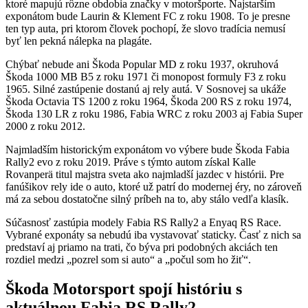
ktoré mapujú rôzne obdobia značky v motoršporte. Najstarším
exponátom bude Laurin & Klement FC z roku 1908. To je presne
ten typ auta, pri ktorom človek pochopí, že slovo tradícia nemusí
byť len pekná nálepka na plagáte.
Chýbať nebude ani Škoda Popular MD z roku 1937, okruhová
Škoda 1000 MB B5 z roku 1971 či monopost formuly F3 z roku
1965. Silné zastúpenie dostanú aj rely autá. V Sosnovej sa ukáže
Škoda Octavia TS 1200 z roku 1964, Škoda 200 RS z roku 1974,
Škoda 130 LR z roku 1986, Fabia WRC z roku 2003 aj Fabia Super
2000 z roku 2012.
Najmladším historickým exponátom vo výbere bude Škoda Fabia
Rally2 evo z roku 2019. Práve s týmto autom získal Kalle
Rovanperä titul majstra sveta ako najmladší jazdec v histórii. Pre
fanúšikov rely ide o auto, ktoré už patrí do modernej éry, no zároveň
má za sebou dostatočne silný príbeh na to, aby stálo vedľa klasík.
Súčasnosť zastúpia modely Fabia RS Rally2 a Enyaq RS Race.
Vybrané exponáty sa nebudú iba vystavovať staticky. Časť z nich sa
predstaví aj priamo na trati, čo býva pri podobných akciách ten
rozdiel medzi „pozrel som si auto“ a „počul som ho žiť“.
Škoda Motorsport spojí históriu s
aktuálnou Fabia RS Rally2