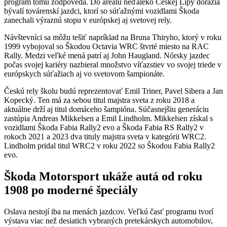
program tomu zodpovedá. Do areálu neďaleko Českej Lípy dorazia
bývalí továrenskí jazdci, ktorí so súťažnými vozidlami Škoda
zanechali výraznú stopu v európskej aj svetovej rely.
Návštevníci sa môžu tešiť napríklad na Bruna Thiryho, ktorý v roku
1999 vybojoval so Škodou Octavia WRC štvrté miesto na RAC
Rally. Medzi veľké mená patrí aj John Haugland. Nórsky jazdec
počas svojej kariéry nazbieral množstvo víťazstiev vo svojej triede v
európskych súťažiach aj vo svetovom šampionáte.
Českú rely školu budú reprezentovať Emil Triner, Pavel Sibera a Jan
Kopecký. Ten má za sebou titul majstra sveta z roku 2018 a
aktuálne drží aj titul domáceho šampióna. Súčasnejšiu generáciu
zastúpia Andreas Mikkelsen a Emil Lindholm. Mikkelsen získal s
vozidlami Škoda Fabia Rally2 evo a Škoda Fabia RS Rally2 v
rokoch 2021 a 2023 dva tituly majstra sveta v kategórii WRC2.
Lindholm pridal titul WRC2 v roku 2022 so Škodou Fabia Rally2
evo.
Škoda Motorsport ukáže autá od roku
1908 po moderné špeciály
Oslava nestojí iba na menách jazdcov. Veľkú časť programu tvorí
výstava viac než desiatich vybraných pretekárskych automobilov,