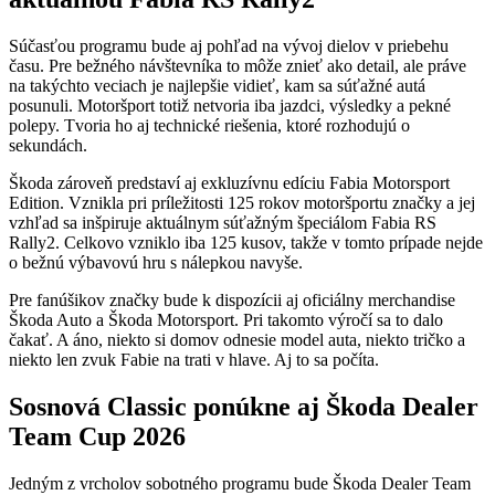
Súčasťou programu bude aj pohľad na vývoj dielov v priebehu
času. Pre bežného návštevníka to môže znieť ako detail, ale práve
na takýchto veciach je najlepšie vidieť, kam sa súťažné autá
posunuli. Motoršport totiž netvoria iba jazdci, výsledky a pekné
polepy. Tvoria ho aj technické riešenia, ktoré rozhodujú o
sekundách.
Škoda zároveň predstaví aj exkluzívnu edíciu Fabia Motorsport
Edition. Vznikla pri príležitosti 125 rokov motoršportu značky a jej
vzhľad sa inšpiruje aktuálnym súťažným špeciálom Fabia RS
Rally2. Celkovo vzniklo iba 125 kusov, takže v tomto prípade nejde
o bežnú výbavovú hru s nálepkou navyše.
Pre fanúšikov značky bude k dispozícii aj oficiálny merchandise
Škoda Auto a Škoda Motorsport. Pri takomto výročí sa to dalo
čakať. A áno, niekto si domov odnesie model auta, niekto tričko a
niekto len zvuk Fabie na trati v hlave. Aj to sa počíta.
Sosnová Classic ponúkne aj Škoda Dealer
Team Cup 2026
Jedným z vrcholov sobotného programu bude Škoda Dealer Team