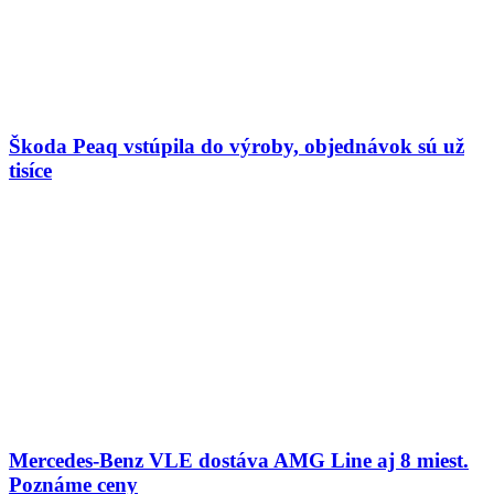
Škoda Peaq vstúpila do výroby, objednávok sú už
tisíce
Mercedes-Benz VLE dostáva AMG Line aj 8 miest.
Poznáme ceny