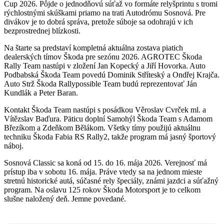
Cup 2026. Pôjde o jednodňovú súťaž vo formáte relyšprintu s tromi
rýchlostnými skúškami priamo na trati Autodrómu Sosnová. Pre
divákov je to dobrá správa, pretože súboje sa odohrajú v ich
bezprostrednej blízkosti.
Na štarte sa predstaví kompletná aktuálna zostava piatich
dealerských tímov Škoda pre sezónu 2026. AGROTEC Škoda
Rally Team nastúpi v zložení Jan Kopecký a Jiří Hovorka. Auto
Podbabská Škoda Team povedú Dominik Stříteský a Ondřej Krajča.
Auto Strž Škoda Rallypossible Team budú reprezentovať Ján
Kundlák a Peter Baran.
Kontakt Škoda Team nastúpi s posádkou Věroslav Cvrček ml. a
Vítězslav Baďura. Päticu doplní Samohýl Škoda Team s Adamom
Březíkom a Zdeňkom Bělákom. Všetky tímy použijú aktuálnu
techniku Škoda Fabia RS Rally2, takže program má jasný športový
náboj.
Sosnová Classic sa koná od 15. do 16. mája 2026. Verejnosť má
prístup iba v sobotu 16. mája. Práve vtedy sa na jednom mieste
stretnú historické autá, súčasné rely špeciály, známi jazdci a súťažný
program. Na oslavu 125 rokov Škoda Motorsport je to celkom
slušne naložený deň. Jemne povedané.