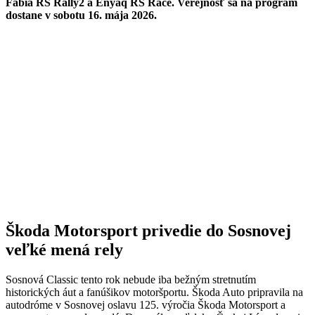
Fabia RS Rally2 a Enyaq RS Race. Verejnosť sa na program
dostane v sobotu 16. mája 2026.
Škoda Motorsport privedie do Sosnovej
veľké mená rely
Sosnová Classic tento rok nebude iba bežným stretnutím
historických áut a fanúšikov motoršportu. Škoda Auto pripravila na
autodróme v Sosnovej oslavu 125. výročia Škoda Motorsport a