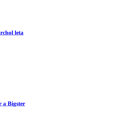
rchol leta
 a Bigster