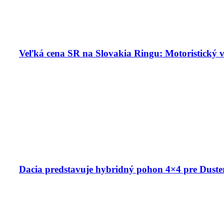
Veľká cena SR na Slovakia Ringu: Motoristický v
Dacia predstavuje hybridný pohon 4×4 pre Duster