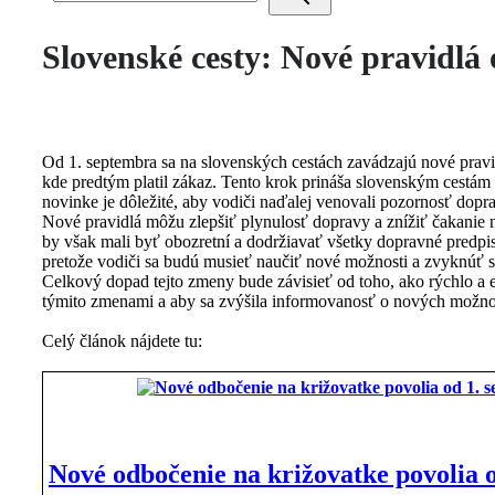
Slovenské cesty: Nové pravidlá
Od 1. septembra sa na slovenských cestách zavádzajú nové prav
kde predtým platil zákaz. Tento krok prináša slovenským cestám
novinke je dôležité, aby vodiči naďalej venovali pozornosť dop
Nové pravidlá môžu zlepšiť plynulosť dopravy a znížiť čakanie n
by však mali byť obozretní a dodržiavať všetky dopravné predpis
pretože vodiči sa budú musieť naučiť nové možnosti a zvyknúť si
Celkový dopad tejto zmeny bude závisieť od toho, ako rýchlo a e
týmito zmenami a aby sa zvýšila informovanosť o nových možnos
Celý článok nájdete tu:
Nové odbočenie na križovatke povolia 