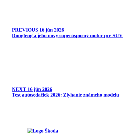
PREVIOUS
16 jún 2026
Dongfeng a jeho nový superúsporný motor pre SUV
NEXT
16 jún 2026
Test autosedačiek 2026: Zlyhanie známeho modelu