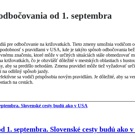
 odbočovania od 1. septembra
idlá pre odbočovanie na križovatkách. Tieto zmeny umožnia vodičom o
 podobnosť s pravidlami v USA, kde je takýto spôsob odbočovania bežn
ravnému značeniu, ktoré môže v určitých situáciách stále obmedzovať 
a križovatkách, čo je obzvlášť dôležité v mestských oblastiach s hust
y, aby sa predišlo nehodám. Zmena pravidiel môže tiež vyžadovať určit
 na odlišný spôsob jazdy.
fektívne sa vodiči prispôsobia novým pravidlám. Je dôležité, aby sa ve
tiach na cestách.
od 1. septembra. Slovenské cesty budú ako 