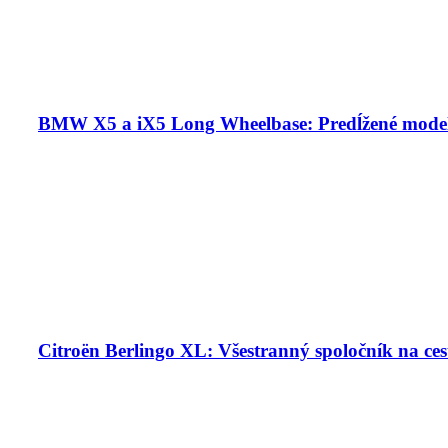
BMW X5 a iX5 Long Wheelbase: Predĺžené model
Citroën Berlingo XL: Všestranný spoločník na ces