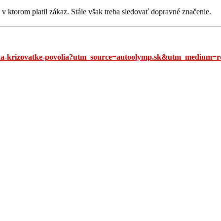
 ktorom platil zákaz. Stále však treba sledovať dopravné značenie.
-na-krizovatke-povolia?utm_source=autoolymp.sk&utm_medium=re