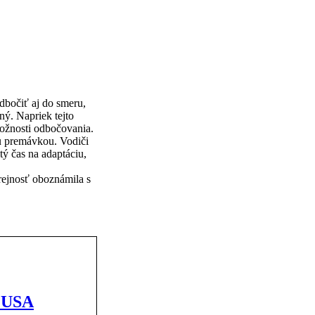
dbočiť aj do smeru,
ý. Napriek tejto
možnosti odbočovania.
ou premávkou. Vodiči
ý čas na adaptáciu,
rejnosť oboznámila s
v USA