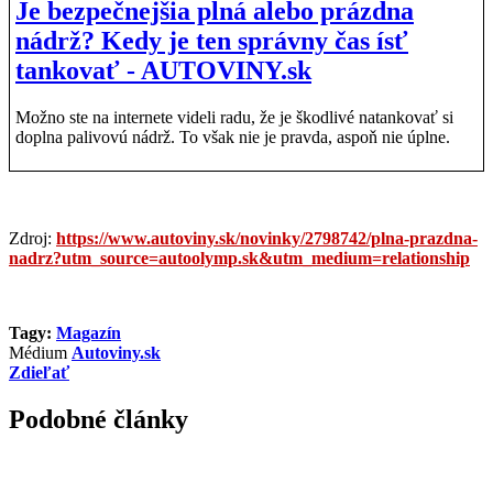
Je bezpečnejšia plná alebo prázdna
nádrž? Kedy je ten správny čas ísť
tankovať - AUTOVINY.sk
Možno ste na internete videli radu, že je škodlivé natankovať si
doplna palivovú nádrž. To však nie je pravda, aspoň nie úplne.
Zdroj:
https://www.autoviny.sk/novinky/2798742/plna-prazdna-
nadrz?utm_source=autoolymp.sk&utm_medium=relationship
Tagy:
Magazín
Médium
Autoviny.sk
Zdieľať
Podobné články