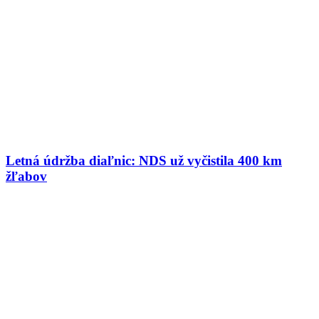
Letná údržba diaľnic: NDS už vyčistila 400 km
žľabov