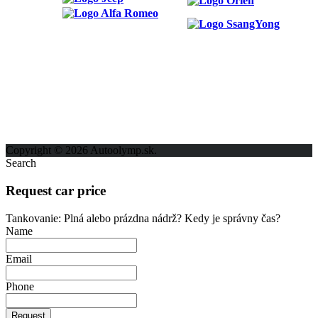
ODKAZY
Možnosti reklamy
Kontakt
Ochrana osobných údajov
Copyright © 2026 Autoolymp.sk.
Search
Request car price
Tankovanie: Plná alebo prázdna nádrž? Kedy je správny čas?
Name
Email
Phone
Request