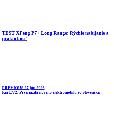
TEST XPeng P7+ Long Range: Rýchle nabíjanie a
praktickosť
PREVIOUS
27 jún 2026
Kia EV2: Prvá jazda nového elektromobilu zo Slovenska