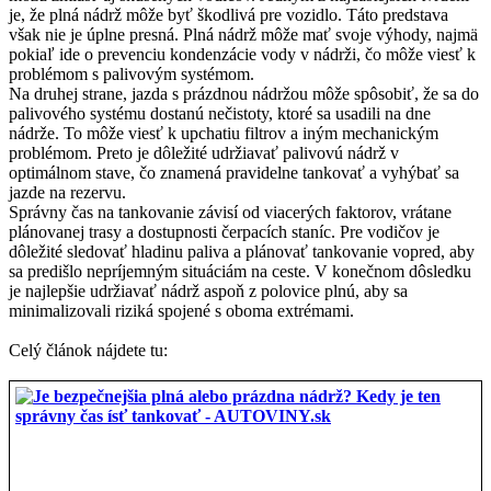
je, že plná nádrž môže byť škodlivá pre vozidlo. Táto predstava
však nie je úplne presná. Plná nádrž môže mať svoje výhody, najmä
pokiaľ ide o prevenciu kondenzácie vody v nádrži, čo môže viesť k
problémom s palivovým systémom.
Na druhej strane, jazda s prázdnou nádržou môže spôsobiť, že sa do
palivového systému dostanú nečistoty, ktoré sa usadili na dne
nádrže. To môže viesť k upchatiu filtrov a iným mechanickým
problémom. Preto je dôležité udržiavať palivovú nádrž v
optimálnom stave, čo znamená pravidelne tankovať a vyhýbať sa
jazde na rezervu.
Správny čas na tankovanie závisí od viacerých faktorov, vrátane
plánovanej trasy a dostupnosti čerpacích staníc. Pre vodičov je
dôležité sledovať hladinu paliva a plánovať tankovanie vopred, aby
sa predišlo nepríjemným situáciám na ceste. V konečnom dôsledku
je najlepšie udržiavať nádrž aspoň z polovice plnú, aby sa
minimalizovali riziká spojené s oboma extrémami.
Celý článok nájdete tu: