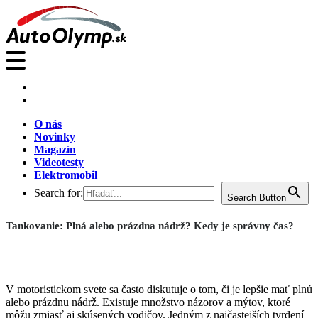
O nás
Novinky
Magazín
Videotesty
Elektromobil
Search for:
Search Button
Tankovanie: Plná alebo prázdna nádrž? Kedy je správny čas?
V motoristickom svete sa často diskutuje o tom, či je lepšie mať plnú
alebo prázdnu nádrž. Existuje množstvo názorov a mýtov, ktoré
môžu zmiasť aj skúsených vodičov. Jedným z najčastejších tvrdení