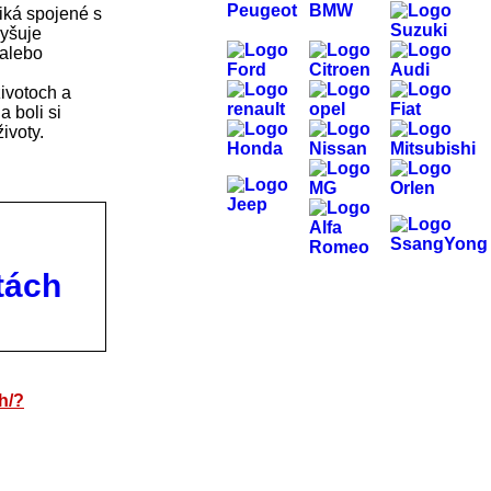
iká spojené s
vyšuje
 alebo
životoch a
 boli si
ivoty.
tách
h/?