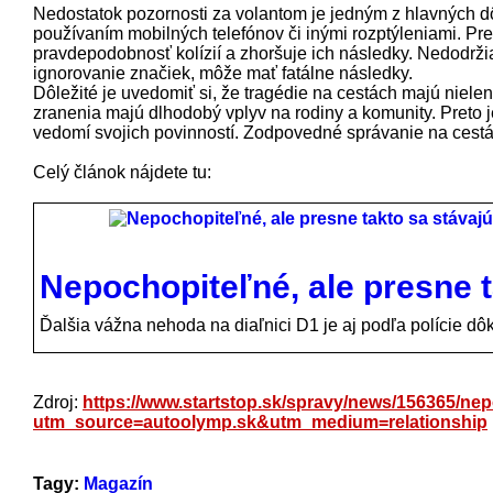
Nedostatok pozornosti za volantom je jedným z hlavných d
používaním mobilných telefónov či inými rozptýleniami. Pre
pravdepodobnosť kolízií a zhoršuje ich následky. Nedodrž
ignorovanie značiek, môže mať fatálne následky.
Dôležité je uvedomiť si, že tragédie na cestách majú niele
zranenia majú dlhodobý vplyv na rodiny a komunity. Preto j
vedomí svojich povinností. Zodpovedné správanie na cestá
Celý článok nájdete tu:
Nepochopiteľné, ale presne t
Ďalšia vážna nehoda na diaľnici D1 je aj podľa polície d
Zdroj:
https://www.startstop.sk/spravy/news/156365/nep
utm_source=autoolymp.sk&utm_medium=relationship
Tagy:
Magazín