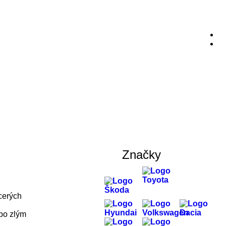
Značky
cerých
bo zlým