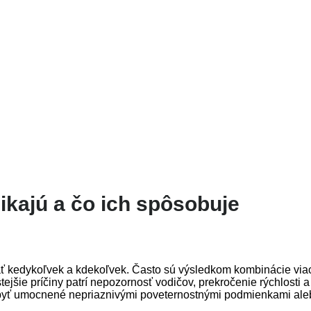
ikajú a čo ich spôsobuje
tať kedykoľvek a kdekoľvek. Často sú výsledkom kombinácie via
ejšie príčiny patrí nepozornosť vodičov, prekročenie rýchlosti a
 byť umocnené nepriaznivými poveternostnými podmienkami ale