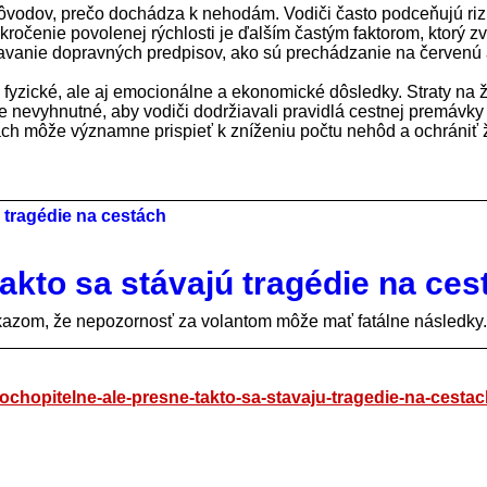
ôvodov, prečo dochádza k nehodám. Vodiči často podceňujú riz
kročenie povolenej rýchlosti je ďalším častým faktorom, ktorý z
iavanie dopravných predpisov, ako sú prechádzanie na červenú
n fyzické, ale aj emocionálne a ekonomické dôsledky. Straty na 
e nevyhnutné, aby vodiči dodržiavali pravidlá cestnej premávky a
ch môže významne prispieť k zníženiu počtu nehôd a ochrániť ž
akto sa stávajú tragédie na ces
ôkazom, že nepozornosť za volantom môže mať fatálne následky.
ochopitelne-ale-presne-takto-sa-stavaju-tragedie-na-cestac