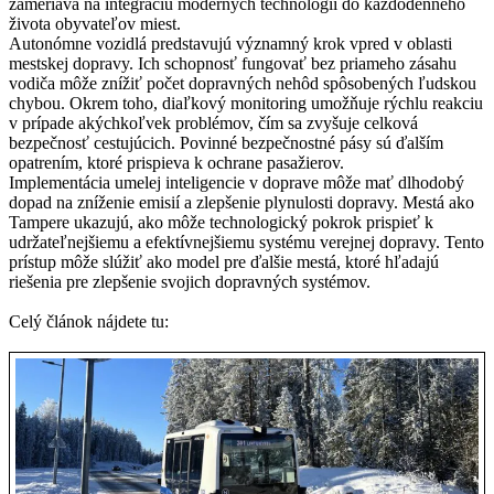
zameriava na integráciu moderných technológií do každodenného
života obyvateľov miest.
Autonómne vozidlá predstavujú významný krok vpred v oblasti
mestskej dopravy. Ich schopnosť fungovať bez priameho zásahu
vodiča môže znížiť počet dopravných nehôd spôsobených ľudskou
chybou. Okrem toho, diaľkový monitoring umožňuje rýchlu reakciu
v prípade akýchkoľvek problémov, čím sa zvyšuje celková
bezpečnosť cestujúcich. Povinné bezpečnostné pásy sú ďalším
opatrením, ktoré prispieva k ochrane pasažierov.
Implementácia umelej inteligencie v doprave môže mať dlhodobý
dopad na zníženie emisií a zlepšenie plynulosti dopravy. Mestá ako
Tampere ukazujú, ako môže technologický pokrok prispieť k
udržateľnejšiemu a efektívnejšiemu systému verejnej dopravy. Tento
prístup môže slúžiť ako model pre ďalšie mestá, ktoré hľadajú
riešenia pre zlepšenie svojich dopravných systémov.
Celý článok nájdete tu: