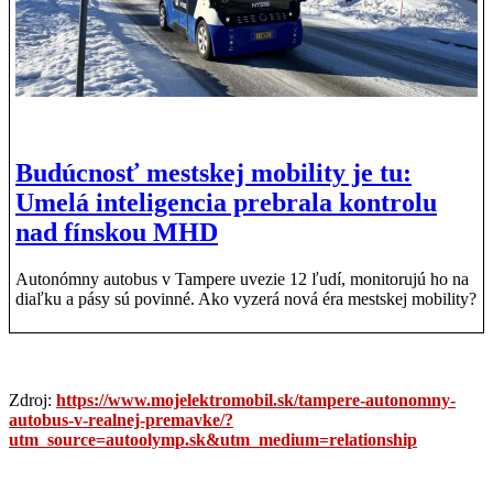
Budúcnosť mestskej mobility je tu:
Umelá inteligencia prebrala kontrolu
nad fínskou MHD
Autonómny autobus v Tampere uvezie 12 ľudí, monitorujú ho na
diaľku a pásy sú povinné. Ako vyzerá nová éra mestskej mobility?
Zdroj:
https://www.mojelektromobil.sk/tampere-autonomny-
autobus-v-realnej-premavke/?
utm_source=autoolymp.sk&utm_medium=relationship