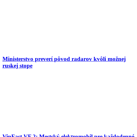
Ministerstvo preverí pôvod radarov kvôli možnej
ruskej stope
VinFast VF 2: Mestský elektromobil pre každodenné