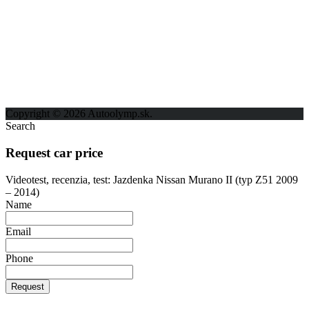
ODKAZY
Možnosti reklamy
Kontakt
Ochrana osobných údajov
Copyright © 2026 Autoolymp.sk.
Search
Request car price
Videotest, recenzia, test: Jazdenka Nissan Murano II (typ Z51 2009
– 2014)
Name
Email
Phone
Request