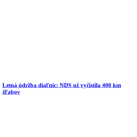
Letná údržba diaľnic: NDS už vyčistila 400 km
žľabov