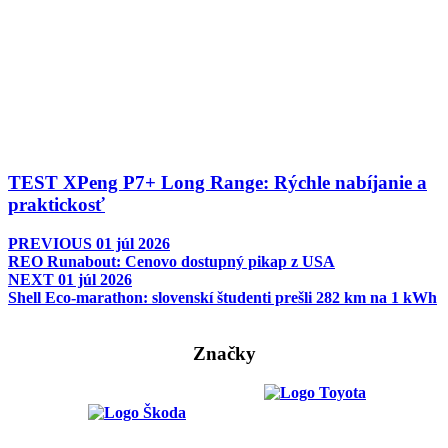
TEST XPeng P7+ Long Range: Rýchle nabíjanie a
praktickosť
PREVIOUS
01 júl 2026
REO Runabout: Cenovo dostupný pikap z USA
NEXT
01 júl 2026
Shell Eco-marathon: slovenskí študenti prešli 282 km na 1 kWh
Značky