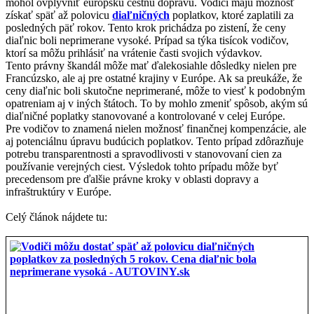
mohol ovplyvniť európsku cestnú dopravu. Vodiči majú možnosť
získať späť až polovicu
diaľničných
poplatkov, ktoré zaplatili za
posledných päť rokov. Tento krok prichádza po zistení, že ceny
diaľnic boli neprimerane vysoké. Prípad sa týka tisícok vodičov,
ktorí sa môžu prihlásiť na vrátenie časti svojich výdavkov.
Tento právny škandál môže mať ďalekosiahle dôsledky nielen pre
Francúzsko, ale aj pre ostatné krajiny v Európe. Ak sa preukáže, že
ceny diaľnic boli skutočne neprimerané, môže to viesť k podobným
opatreniam aj v iných štátoch. To by mohlo zmeniť spôsob, akým sú
diaľničné poplatky stanovované a kontrolované v celej Európe.
Pre vodičov to znamená nielen možnosť finančnej kompenzácie, ale
aj potenciálnu úpravu budúcich poplatkov. Tento prípad zdôrazňuje
potrebu transparentnosti a spravodlivosti v stanovovaní cien za
používanie verejných ciest. Výsledok tohto prípadu môže byť
precedensom pre ďalšie právne kroky v oblasti dopravy a
infraštruktúry v Európe.
Celý článok nájdete tu: