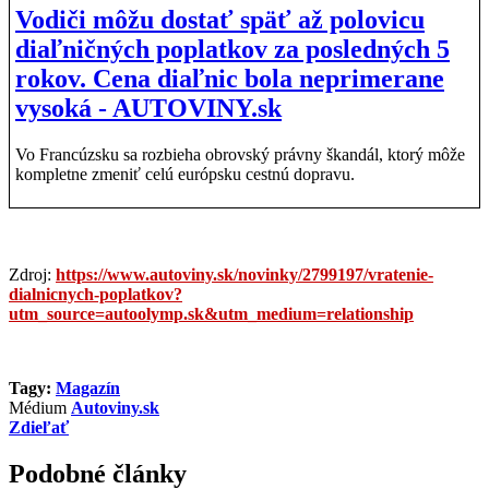
Vodiči môžu dostať späť až polovicu
diaľničných poplatkov za posledných 5
rokov. Cena diaľnic bola neprimerane
vysoká - AUTOVINY.sk
Vo Francúzsku sa rozbieha obrovský právny škandál, ktorý môže
kompletne zmeniť celú európsku cestnú dopravu.
Zdroj:
https://www.autoviny.sk/novinky/2799197/vratenie-
dialnicnych-poplatkov?
utm_source=autoolymp.sk&utm_medium=relationship
Tagy:
Magazín
Médium
Autoviny.sk
Zdieľať
Podobné články