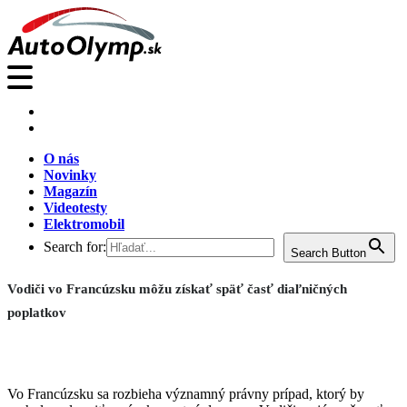
O nás
Novinky
Magazín
Videotesty
Elektromobil
Search for:
Search Button
Vodiči vo Francúzsku môžu získať späť časť diaľničných
poplatkov
Vo Francúzsku sa rozbieha významný právny prípad, ktorý by