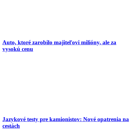
Auto, ktoré zarobilo majiteľovi milióny, ale za
vysokú cenu
Jazykové testy pre kamionistov: Nové opatrenia na
cestách