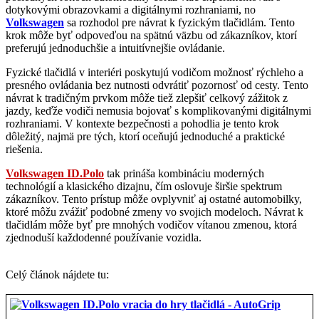
dotykovými obrazovkami a digitálnymi rozhraniami, no
Volkswagen
sa rozhodol pre návrat k fyzickým tlačidlám. Tento
krok môže byť odpoveďou na spätnú väzbu od zákazníkov, ktorí
preferujú jednoduchšie a intuitívnejšie ovládanie.
Fyzické tlačidlá v interiéri poskytujú vodičom možnosť rýchleho a
presného ovládania bez nutnosti odvrátiť pozornosť od cesty. Tento
návrat k tradičným prvkom môže tiež zlepšiť celkový zážitok z
jazdy, keďže vodiči nemusia bojovať s komplikovanými digitálnymi
rozhraniami. V kontexte bezpečnosti a pohodlia je tento krok
dôležitý, najmä pre tých, ktorí oceňujú jednoduché a praktické
riešenia.
Volkswagen ID.Polo
tak prináša kombináciu moderných
technológií a klasického dizajnu, čím oslovuje širšie spektrum
zákazníkov. Tento prístup môže ovplyvniť aj ostatné automobilky,
ktoré môžu zvážiť podobné zmeny vo svojich modeloch. Návrat k
tlačidlám môže byť pre mnohých vodičov vítanou zmenou, ktorá
zjednoduší každodenné používanie vozidla.
Celý článok nájdete tu: