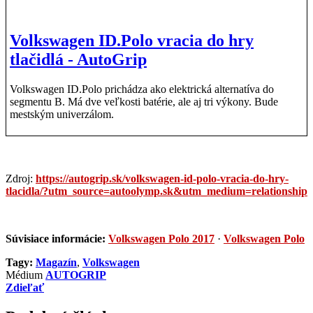
Volkswagen ID.Polo vracia do hry
tlačidlá - AutoGrip
Volkswagen ID.Polo prichádza ako elektrická alternatíva do
segmentu B. Má dve veľkosti batérie, ale aj tri výkony. Bude
mestským univerzálom.
Zdroj:
https://autogrip.sk/volkswagen-id-polo-vracia-do-hry-
tlacidla/?utm_source=autoolymp.sk&utm_medium=relationship
Súvisiace informácie:
Volkswagen Polo 2017
·
Volkswagen Polo
Tagy:
Magazín
,
Volkswagen
Médium
AUTOGRIP
Zdieľať