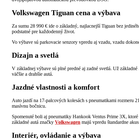
Volkswagen Tiguan cena a výbava
Za sumu 28 990 € ide o základný, najlacnejší Tiguan bez jedinéh
podstatné pre každodenný život.
Vo výbave sú parkovacie senzory vpredu aj vzadu, vzadu dokonca
Dizajn a svetlá
V základnej výbave sú plné predné aj zadné svetlá. Už základné sv
väčšie a drahšie autá.
Jazdné vlastnosti a komfort
Auto jazdí na 17-palcových kolesách s pneumatikami rozmeru 21
masívnu bočnicu.
Spomenuté boli aj pneumatiky Hankook Ventus Prime 3X, ktoré m
základné autá značky
Volkswagen
majú vpredu štandardne akust
Interiér, ovládanie a výbava