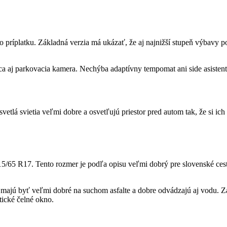
o príplatku. Základná verzia má ukázať, že aj najnižší stupeň výbavy 
 aj parkovacia kamera. Nechýba adaptívny tempomat ani side asistent 
etlá svietia veľmi dobre a osvetľujú priestor pred autom tak, že si ich
5/65 R17. Tento rozmer je podľa opisu veľmi dobrý pre slovenské cest
ajú byť veľmi dobré na suchom asfalte a dobre odvádzajú aj vodu. Z
ické čelné okno.