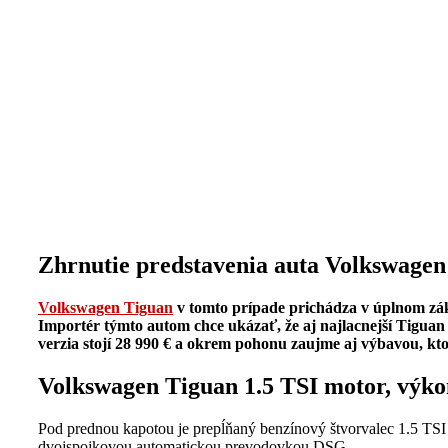
Zhrnutie predstavenia auta Volkswagen
Volkswagen Tiguan
v tomto prípade prichádza v úplnom zák
Importér týmto autom chce ukázať, že aj najlacnejší Tiguan
verzia stojí 28 990 € a okrem pohonu zaujme aj výbavou, kt
Volkswagen Tiguan 1.5 TSI motor, výk
Pod prednou kapotou je prepĺňaný benzínový štvorvalec 1.5 TS
dvojspojkovou automatickou prevodovkou DSG.