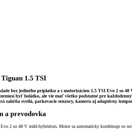
 Tiguan 1.5 TSI
lade bez jediného príplatku a s motorizáciou 1.5 TSI Evo 2 so 48
 nemusí byť holátko, ale vie mať všetko podstatné pre každodenný
orá zahŕňa svetlá, parkovacie senzory, kameru aj adaptívny tempo
on a prevodovka
I Evo 2 so 48 V mild-hybridom. Motor sa automaticky kombinuje so s