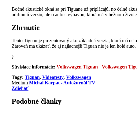
Bočné akustické okná sa pri Tiguane už priplácajú, no čelné ak
odrhnutú verziu, ale o auto s výbavou, ktorá má v bežnom život
Zhrnutie
Tento Tiguan je prezentovaný ako základná verzia, ktorá má osl
Zároveň má ukázať, že aj najlacnejší Tiguan nie je len holé auto
}
Súvisiace informácie:
Volkswagen Tiguan
·
Volkswagen Tig
Tagy:
Tiguan
,
Videotesty
,
Volkswagen
Médium
Michal Karpat - Autožurnál TV
Zdieľať
Podobné články