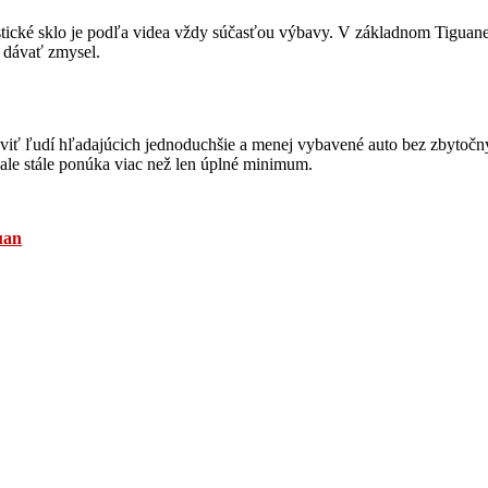
ustické sklo je podľa videa vždy súčasťou výbavy. V základnom Tiguane
e dávať zmysel.
oviť ľudí hľadajúcich jednoduchšie a menej vybavené auto bez zbytočný
, ale stále ponúka viac než len úplné minimum.
uan