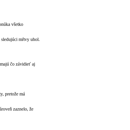
ponúka všetko
sledujúci mŕtvy uhol.
 majú čo závidieť aj
y, pretože má
ároveň zaznelo, že