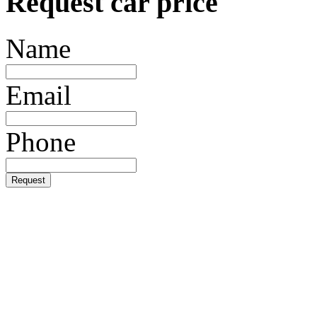
Request car price
Name
Email
Phone
Request