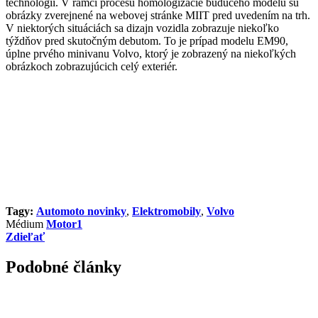
technológií. V rámci procesu homologizácie budúceho modelu sú
obrázky zverejnené na webovej stránke MIIT pred uvedením na trh.
V niektorých situáciách sa dizajn vozidla zobrazuje niekoľko
týždňov pred skutočným debutom. To je prípad modelu EM90,
úplne prvého minivanu Volvo, ktorý je zobrazený na niekoľkých
obrázkoch zobrazujúcich celý exteriér.
Tagy:
Automoto novinky
,
Elektromobily
,
Volvo
Médium
Motor1
Zdieľať
Podobné články