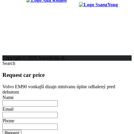
ODKAZY
Možnosti reklamy
Kontakt
Ochrana osobných údajov
Copyright © 2026 Autoolymp.sk.
Search
Request car price
Volvo EM90 vonkajší dizajn minivanu úplne odhalený pred
debutom
Name
Email
Phone
Request