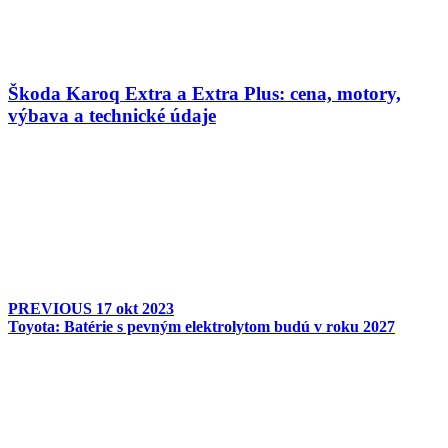
Škoda Karoq Extra a Extra Plus: cena, motory,
výbava a technické údaje
PREVIOUS
17 okt 2023
Toyota: Batérie s pevným elektrolytom budú v roku 2027