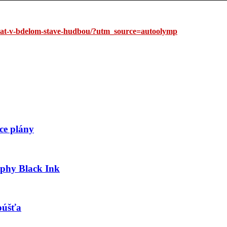
rzat-v-bdelom-stave-hudbou/?utm_source=autoolymp
ce plány
aphy Black Ink
púšťa