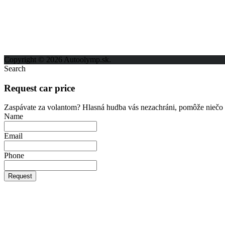
Možnosti reklamy
Kontakt
Ochrana osobných údajov
Copyright © 2026 Autoolymp.sk.
Search
Request car price
Zaspávate za volantom? Hlasná hudba vás nezachráni, pomôže niečo 
Name
Email
Phone
Request