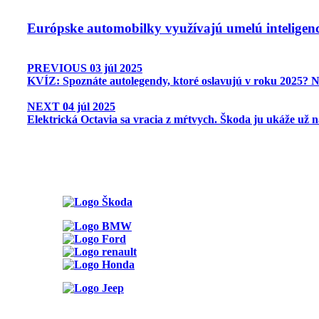
Európske automobilky využívajú umelú inteligenc
PREVIOUS
03 júl 2025
KVÍZ: Spoznáte autolegendy, ktoré oslavujú v roku 2025? N
NEXT
04 júl 2025
Elektrická Octavia sa vracia z mŕtvych. Škoda ju ukáže už n
ODKAZY