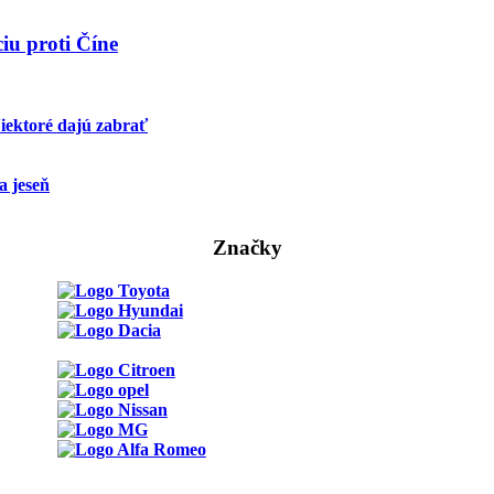
iu proti Číne
iektoré dajú zabrať
a jeseň
Značky