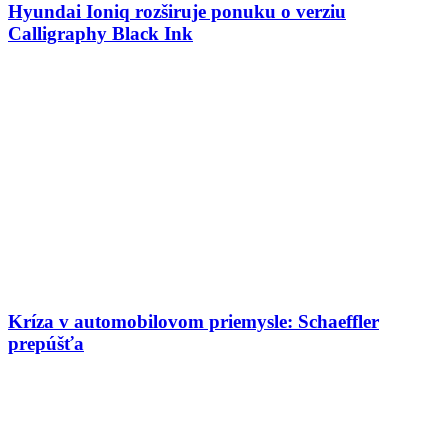
Hyundai Ioniq rozširuje ponuku o verziu
Calligraphy Black Ink
Kríza v automobilovom priemysle: Schaeffler
prepúšťa