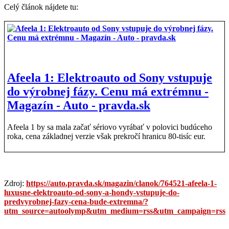
Celý článok nájdete tu:
Afeela 1: Elektroauto od Sony vstupuje
do výrobnej fázy. Cenu má extrémnu -
Magazín - Auto - pravda.sk
Afeela 1 by sa mala začať sériovo vyrábať v polovici budúceho
roka, cena základnej verzie však prekročí hranicu 80-tisíc eur.
Zdroj:
https://auto.pravda.sk/magazin/clanok/764521-afeela-1-
luxusne-elektroauto-od-sony-a-hondy-vstupuje-do-
predvyrobnej-fazy-cena-bude-extremna/?
utm_source=autoolymp&utm_medium=rss&utm_campaign=rss