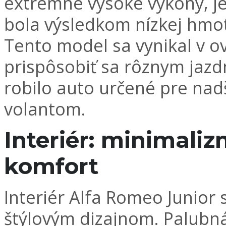
extrémne vysoké výkony, j
bola výsledkom nízkej hmo
Tento model sa vynikal v o
prispôsobiť sa rôznym jaz
robilo auto určené pre nadš
volantom.
Interiér: minimali
komfort
Interiér Alfa Romeo Junior
štýlovým dizajnom. Palubná