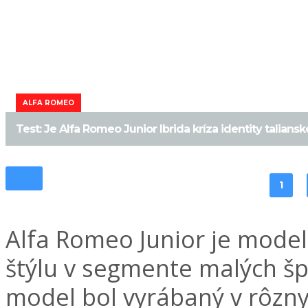
ALFA ROMEO
Test: Je Alfa Romeo Junior Ibrida kríza identity talians
1
Alfa Romeo Junior je model
štýlu v segmente malých š
model bol vyrábaný v rôzny