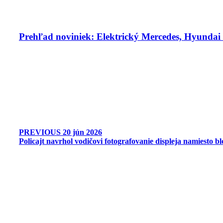
Prehľad noviniek: Elektrický Mercedes, Hyunda
PREVIOUS
20 jún 2026
Policajt navrhol vodičovi fotografovanie displeja namiesto b