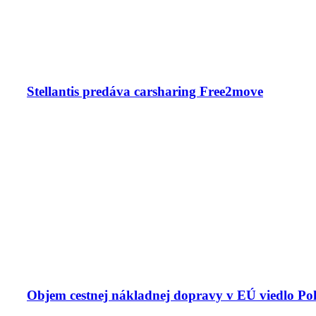
Stellantis predáva carsharing Free2move
Objem cestnej nákladnej dopravy v EÚ viedlo Po