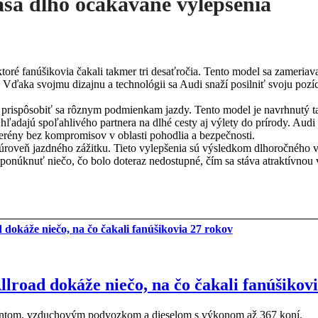
ša dlho očakávané vylepšenia
ktoré fanúšikovia čakali takmer tri desaťročia. Tento model sa zameria
 Vďaka svojmu dizajnu a technológii sa Audi snaží posilniť svoju pozíc
prispôsobiť sa rôznym podmienkam jazdy. Tento model je navrhnutý t
í hľadajú spoľahlivého partnera na dlhé cesty aj výlety do prírody. Au
 terény bez kompromisov v oblasti pohodlia a bezpečnosti.
 úroveň jazdného zážitku. Tieto vylepšenia sú výsledkom dlhoročného 
ponúknuť niečo, čo bolo doteraz nedostupné, čím sa stáva atraktívnou
lroad dokáže niečo, na čo čakali fanúšikov
stentom, vzduchovým podvozkom a dieselom s výkonom až 367 koní.