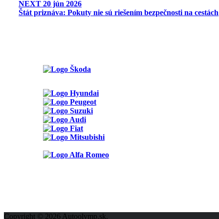
NEXT
20 jún 2026
Štát priznáva: Pokuty nie sú riešením bezpečnosti na cestách
Možnosti reklamy
Kontakt
Ochrana osobných údajov
Copyright © 2026 Autoolymp.sk.