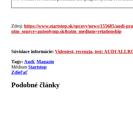
Zdroj:
https://www.startstop.sk/spravy/news/155685/audi-pra
utm_source=autoolymp.sk&utm_medium=relationship
Súvisiace informácie:
Videotest, recenzia, test: AUDI ALL
Tagy:
Audi
,
Magazín
Médium
Startstop
Zdieľať
Podobné články