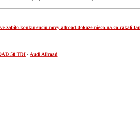
ve-zabilo-konkurenciu-novy-allroad-dokaze-nieco-na-co-cakali-fa
ROAD 50 TDI
·
Audi Allroad