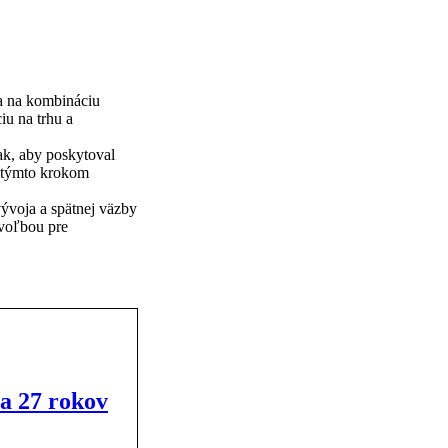
va na kombináciu
iu na trhu a
ak, aby poskytoval
di týmto krokom
vývoja a spätnej väzby
 voľbou pre
ia 27 rokov