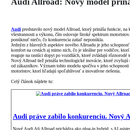
Audi Allroad: Nový model priná
Audi
predstavilo nový model Allroad, ktorý prináša funkcie, na 
všestrannosti a výkonu, čím oslovuje široké spektrum motoristov.
ponúknuť niečo, čo konkurencia zatiaľ neponúkla.
Jedným z hlavných aspektov nového Allroadu je jeho schopnosť 
komfort na cestách aj mimo nich, čo je ideálne pre vodičov, ktor
reaguje na rastúci dopyt po vozidlách, ktoré zvládajú rôznorodé
Nový Allroad tiež prináša technologické inovácie, ktoré zvyšujú
od zákazníkov. Význam tohto modelu spočíva v jeho schopnosti 
motoristov, ktorí hľadajú spoľahlivosť a inovatívne riešenia.
Celý článok nájdete tu:
Audi práve zabilo konkurenciu. Nový Al
Nové Audi A6 Allroad prichádza ako plug-in hybrid, s AI asi