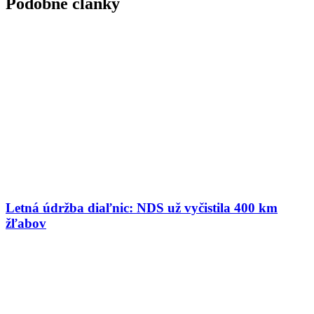
Podobné články
Letná údržba diaľnic: NDS už vyčistila 400 km
žľabov