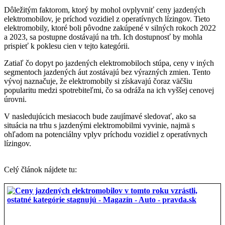
Dôležitým faktorom, ktorý by mohol ovplyvniť ceny jazdených
elektromobilov, je príchod vozidiel z operatívnych lízingov. Tieto
elektromobily, ktoré boli pôvodne zakúpené v silných rokoch 2022
a 2023, sa postupne dostávajú na trh. Ich dostupnosť by mohla
prispieť k poklesu cien v tejto kategórii.
Zatiaľ čo dopyt po jazdených elektromobiloch stúpa, ceny v iných
segmentoch jazdených áut zostávajú bez výrazných zmien. Tento
vývoj naznačuje, že elektromobily si získavajú čoraz väčšiu
popularitu medzi spotrebiteľmi, čo sa odráža na ich vyššej cenovej
úrovni.
V nasledujúcich mesiacoch bude zaujímavé sledovať, ako sa
situácia na trhu s jazdenými elektromobilmi vyvinie, najmä s
ohľadom na potenciálny vplyv príchodu vozidiel z operatívnych
lízingov.
Celý článok nájdete tu: