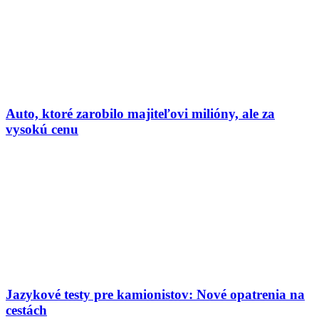
Auto, ktoré zarobilo majiteľovi milióny, ale za
vysokú cenu
Jazykové testy pre kamionistov: Nové opatrenia na
cestách