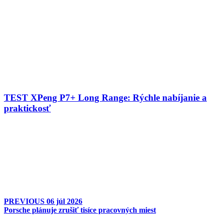
TEST XPeng P7+ Long Range: Rýchle nabíjanie a
praktickosť
PREVIOUS
06 júl 2026
Porsche plánuje zrušiť tisíce pracovných miest