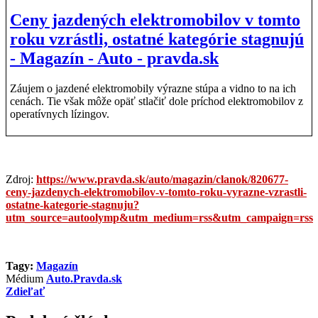
Ceny jazdených elektromobilov v tomto
roku vzrástli, ostatné kategórie stagnujú
- Magazín - Auto - pravda.sk
Záujem o jazdené elektromobily výrazne stúpa a vidno to na ich
cenách. Tie však môže opäť stlačiť dole príchod elektromobilov z
operatívnych lízingov.
Zdroj:
https://www.pravda.sk/auto/magazin/clanok/820677-
ceny-jazdenych-elektromobilov-v-tomto-roku-vyrazne-vzrastli-
ostatne-kategorie-stagnuju?
utm_source=autoolymp&utm_medium=rss&utm_campaign=rss
Tagy:
Magazín
Médium
Auto.Pravda.sk
Zdieľať