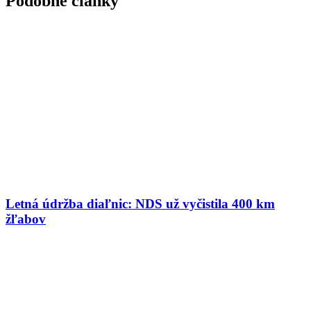
Podobné články
Letná údržba diaľnic: NDS už vyčistila 400 km
žľabov