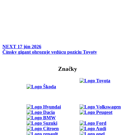
NEXT
17 jún 2026
Čínsky gigant ohrozuje vedúcu pozíciu Toyoty
Značky