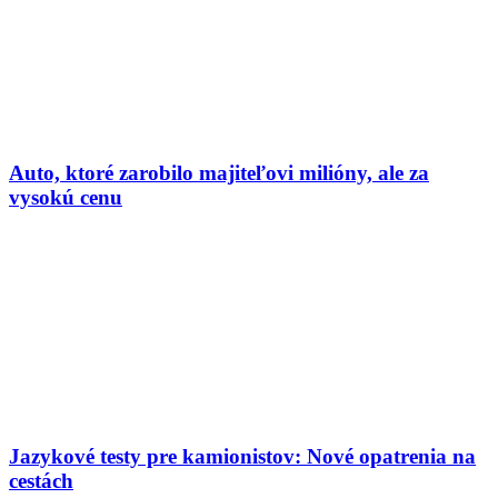
Auto, ktoré zarobilo majiteľovi milióny, ale za
vysokú cenu
Jazykové testy pre kamionistov: Nové opatrenia na
cestách