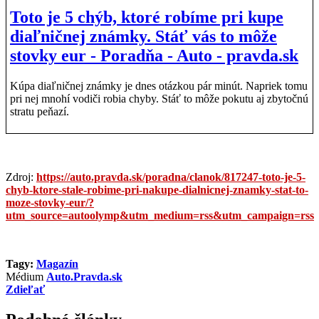
Toto je 5 chýb, ktoré robíme pri kupe
diaľničnej známky. Stáť vás to môže
stovky eur - Poradňa - Auto - pravda.sk
Kúpa diaľničnej známky je dnes otázkou pár minút. Napriek tomu
pri nej mnohí vodiči robia chyby. Stáť to môže pokutu aj zbytočnú
stratu peňazí.
Zdroj:
https://auto.pravda.sk/poradna/clanok/817247-toto-je-5-
chyb-ktore-stale-robime-pri-nakupe-dialnicnej-znamky-stat-to-
moze-stovky-eur/?
utm_source=autoolymp&utm_medium=rss&utm_campaign=rss
Tagy:
Magazín
Médium
Auto.Pravda.sk
Zdieľať