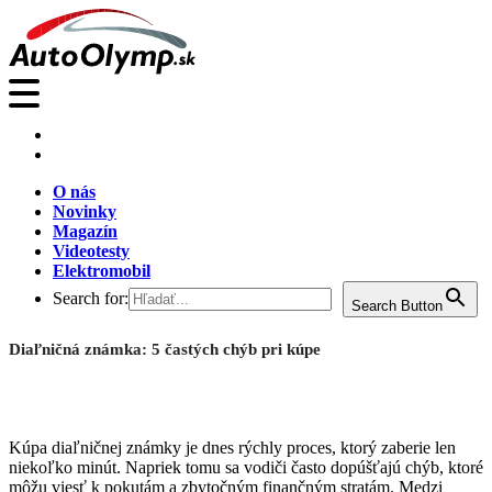
O nás
Novinky
Magazín
Videotesty
Elektromobil
Search for:
Search Button
Diaľničná známka: 5 častých chýb pri kúpe
Kúpa diaľničnej známky je dnes rýchly proces, ktorý zaberie len
niekoľko minút. Napriek tomu sa vodiči často dopúšťajú chýb, ktoré
môžu viesť k pokutám a zbytočným finančným stratám. Medzi