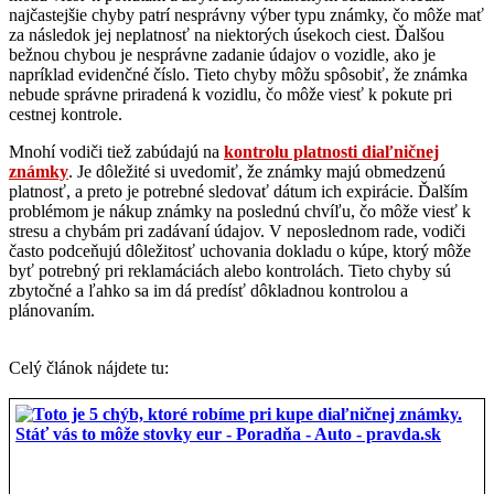
najčastejšie chyby patrí nesprávny výber typu známky, čo môže mať
za následok jej neplatnosť na niektorých úsekoch ciest. Ďalšou
bežnou chybou je nesprávne zadanie údajov o vozidle, ako je
napríklad evidenčné číslo. Tieto chyby môžu spôsobiť, že známka
nebude správne priradená k vozidlu, čo môže viesť k pokute pri
cestnej kontrole.
Mnohí vodiči tiež zabúdajú na
kontrolu platnosti diaľničnej
známky
. Je dôležité si uvedomiť, že známky majú obmedzenú
platnosť, a preto je potrebné sledovať dátum ich expirácie. Ďalším
problémom je nákup známky na poslednú chvíľu, čo môže viesť k
stresu a chybám pri zadávaní údajov. V neposlednom rade, vodiči
často podceňujú dôležitosť uchovania dokladu o kúpe, ktorý môže
byť potrebný pri reklamáciách alebo kontrolách. Tieto chyby sú
zbytočné a ľahko sa im dá predísť dôkladnou kontrolou a
plánovaním.
Celý článok nájdete tu: