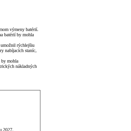
émom výmeny batérií.
a batérií by mohla
umožnil rýchlejšiu
y nabíjacích staníc,
í by mohla
ktrických nákladných
u 2027.