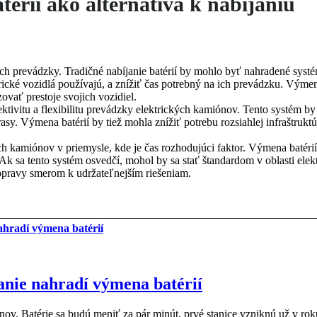
érií ako alternatíva k nabíjaniu
ch prevádzky. Tradičné nabíjanie batérií by mohlo byť nahradené syst
ické vozidlá používajú, a znížiť čas potrebný na ich prevádzku. Výmen
zovať prestoje svojich vozidiel.
vitu a flexibilitu prevádzky elektrických kamiónov. Tento systém by 
. Výmena batérií by tiež mohla znížiť potrebu rozsiahlej infraštruktúr
ých kamiónov v priemysle, kde je čas rozhodujúci faktor. Výmena batéri
. Ak sa tento systém osvedčí, mohol by sa stať štandardom v oblasti ele
opravy smerom k udržateľnejším riešeniam.
anie nahradí výmena batérií
v. Batérie sa budú meniť za pár minút, prvé stanice vzniknú už v rok