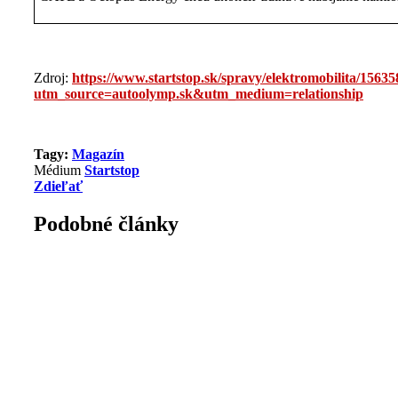
Zdroj:
https://www.startstop.sk/spravy/elektromobilita/1563
utm_source=autoolymp.sk&utm_medium=relationship
Tagy:
Magazín
Médium
Startstop
Zdieľať
Podobné články