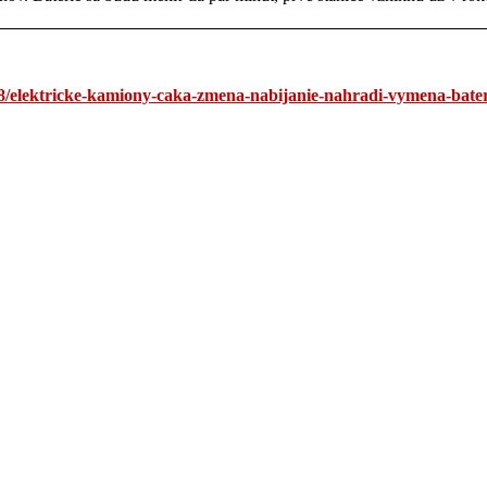
58/elektricke-kamiony-caka-zmena-nabijanie-nahradi-vymena-bater