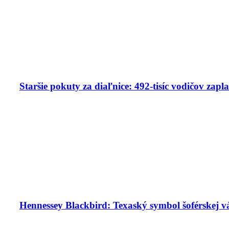
Staršie pokuty za diaľnice: 492-tisíc vodičov zapla
Hennessey Blackbird: Texaský symbol šoférskej v