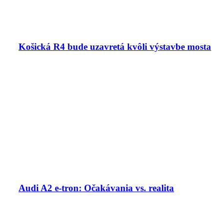
Košická R4 bude uzavretá kvôli výstavbe mosta
Audi A2 e-tron: Očakávania vs. realita