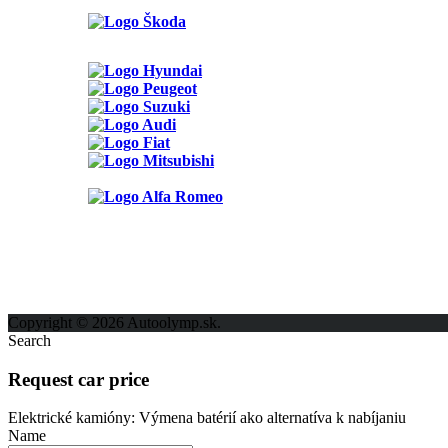
Možnosti reklamy
Kontakt
Ochrana osobných údajov
Copyright © 2026 Autoolymp.sk.
Search
Request car price
Elektrické kamióny: Výmena batérií ako alternatíva k nabíjaniu
Name