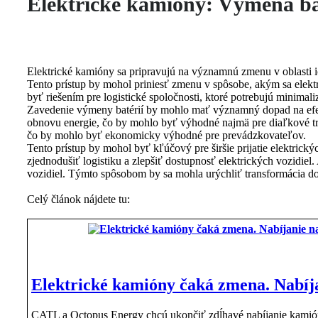
Elektrické kamióny: Výmena bat
Elektrické kamióny sa pripravujú na významnú zmenu v oblasti i
Tento prístup by mohol priniesť zmenu v spôsobe, akým sa elektr
byť riešením pre logistické spoločnosti, ktoré potrebujú minimali
Zavedenie výmeny batérií by mohlo mať významný dopad na efekti
obnovu energie, čo by mohlo byť výhodné najmä pre diaľkové trasy
čo by mohlo byť ekonomicky výhodné pre prevádzkovateľov.
Tento prístup by mohol byť kľúčový pre širšie prijatie elektrick
zjednodušiť logistiku a zlepšiť dostupnosť elektrických vozidiel
vozidiel. Týmto spôsobom by sa mohla urýchliť transformácia d
Celý článok nájdete tu:
Elektrické kamióny čaká zmena. Nabíj
CATL a Octopus Energy chcú ukončiť zdĺhavé nabíjanie kamióno