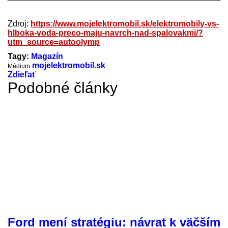
Zdroj:
https://www.mojelektromobil.sk/elektromobily-vs-
hlboka-voda-preco-maju-navrch-nad-spalovakmi/?
utm_source=autoolymp
Tagy:
Magazín
mojelektromobil.sk
Médium
Zdieľať
Podobné články
Ford mení stratégiu: návrat k väčším