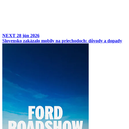
NEXT
28 jún 2026
Slovensko zakázalo mobily na priechodoch: dôvody a dopady