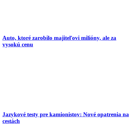
Auto, ktoré zarobilo majiteľovi milióny, ale za
vysokú cenu
Jazykové testy pre kamionistov: Nové opatrenia na
cestách