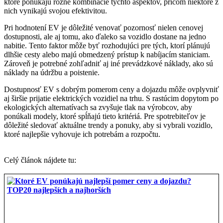
ktoré ponúkajú rôzne kombinácie týchto aspektov, pričom niektoré z
nich vynikajú svojou efektivitou.
Pri hodnotení EV je dôležité venovať pozornosť nielen cenovej
dostupnosti, ale aj tomu, ako ďaleko sa vozidlo dostane na jedno
nabitie. Tento faktor môže byť rozhodujúci pre tých, ktorí plánujú
dlhšie cesty alebo majú obmedzený prístup k nabíjacím staniciam.
Zároveň je potrebné zohľadniť aj iné prevádzkové náklady, ako sú
náklady na údržbu a poistenie.
Dostupnosť EV s dobrým pomerom ceny a dojazdu môže ovplyvniť
aj širšie prijatie elektrických vozidiel na trhu. S rastúcim dopytom po
ekologických alternatívach sa zvyšuje tlak na výrobcov, aby
ponúkali modely, ktoré spĺňajú tieto kritériá. Pre spotrebiteľov je
dôležité sledovať aktuálne trendy a ponuky, aby si vybrali vozidlo,
ktoré najlepšie vyhovuje ich potrebám a rozpočtu.
Celý článok nájdete tu: