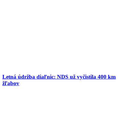
Letná údržba diaľnic: NDS už vyčistila 400 km
žľabov