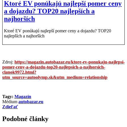
Ktoré EV ponúkajú najlepší pomer ceny
a dojazdu? TOP20 najlepších a
najhorších
Ktoré EV ponúkajú najlepší pomer ceny a dojazdu? TOP20
najlepších a najhorších
Zdroj:
https://magazin.autobazar.eu/ktore-ev-ponukaju-najlepsi-
pomer-ceny-a-dojazdu-top20-najlepsich-a-najhorsich-
clanok9972.html?
utm_source=autoolymp.sk&utm_medium=relationship
Tagy:
Magazín
Médium
autobazar.eu
Zdieľať
Podobné články