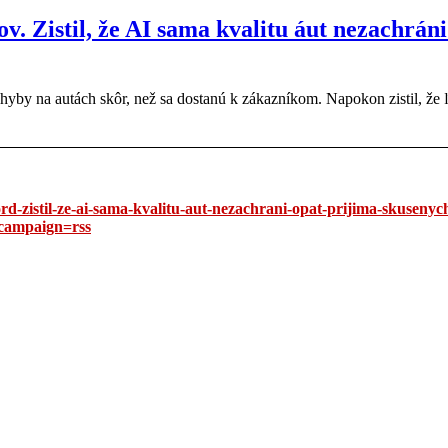
. Zistil, že AI sama kvalitu áut nezachráni
chyby na autách skôr, než sa dostanú k zákazníkom. Napokon zistil, že 
d-zistil-ze-ai-sama-kvalitu-aut-nezachrani-opat-prijima-skusenyc
campaign=rss