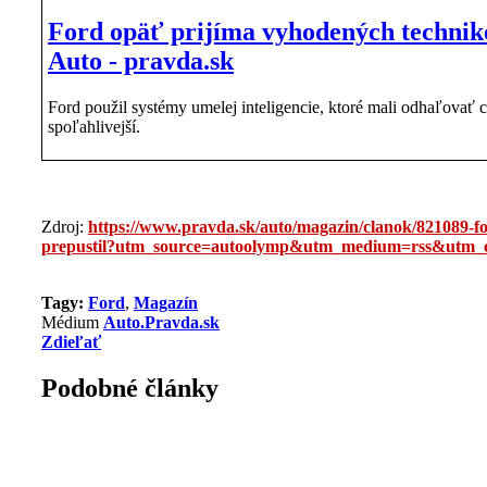
Ford opäť prijíma vyhodených technikov
Auto - pravda.sk
Ford použil systémy umelej inteligencie, ktoré mali odhaľovať 
spoľahlivejší.
Zdroj:
https://www.pravda.sk/auto/magazin/clanok/821089-for
prepustil?utm_source=autoolymp&utm_medium=rss&utm_
Tagy:
Ford
,
Magazín
Médium
Auto.Pravda.sk
Zdieľať
Podobné články