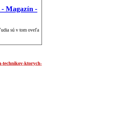
 - Magazín -
ľudia sú v tom oveľa
h-technikov-ktorych-