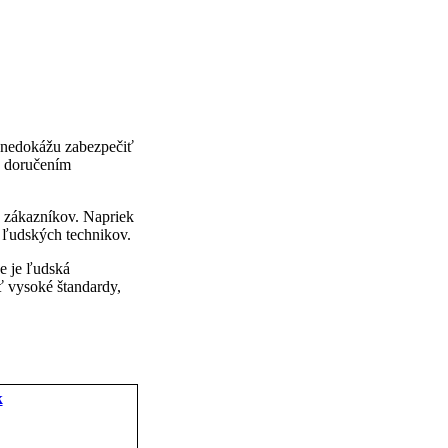
e nedokážu zabezpečiť
ch doručením
ť zákazníkov. Napriek
i ľudských technikov.
de je ľudská
ť vysoké štandardy,