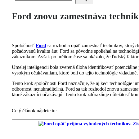
Ford znovu zamestnáva techniko
Spoločnosť
Ford
sa rozhodla opäť zamestnať technikov, ktorých 
požadovanú kvalitu áut. Ford sa pôvodne spoliehal na technológi
zákazníkom. Avšak po určitom čase sa ukázalo, že ľudský faktor 
Umelej inteligencii bola zverená úloha identifikovať potenciáln
vysokým očakávaniam, ktoré boli do tejto technológie vkladané, 
Tento krok spoločnosti Ford naznačuje, že aj keď technológie ume
odbornosť nenahraditeľná. Ford sa tak rozhodol znovu zamestnať 
ktoré zákazníci očakávajú. Tento krok zdôrazňuje dôležitosť ko
Celý článok nájdete tu: