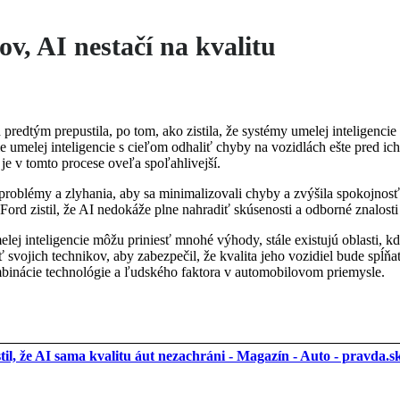
v, AI nestačí na kvalitu
predtým prepustila, po tom, ako zistila, že systémy umelej inteligenci
e umelej inteligencie s cieľom odhaliť chyby na vozidlách ešte pred i
je v tomto procese oveľa spoľahlivejší.
e problémy a zlyhania, aby sa minimalizovali chyby a zvýšila spokojnos
Ford zistil, že AI nedokáže plne nahradiť skúsenosti a odborné znalost
lej inteligencie môžu priniesť mnohé výhody, stále existujú oblasti, k
svojich technikov, aby zabezpečil, že kvalita jeho vozidiel bude spĺňa
mbinácie technológie a ľudského faktora v automobilovom priemysle.