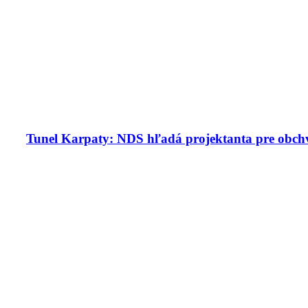
Tunel Karpaty: NDS hľadá projektanta pre obchv