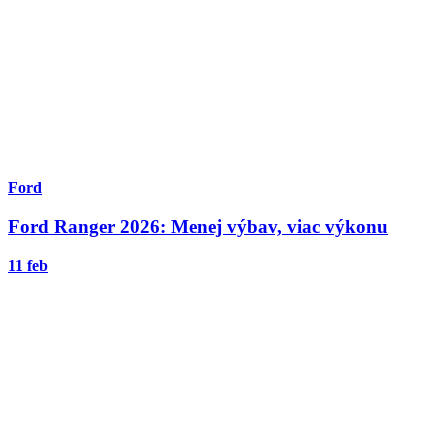
Ford
Ford Ranger 2026: Menej výbav, viac výkonu
11 feb