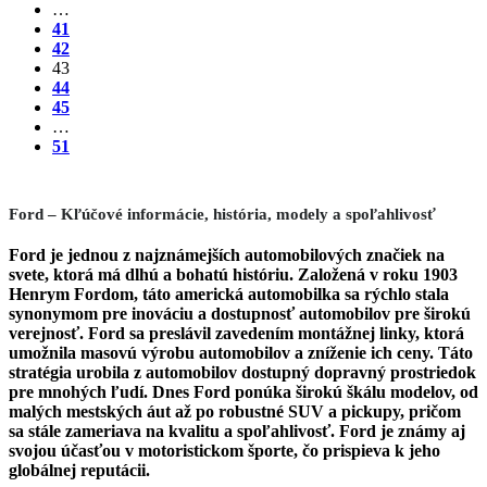
…
41
42
43
44
45
…
51
Ford – Kľúčové informácie, história, modely a spoľahlivosť
Ford je jednou z najznámejších automobilových značiek na
svete, ktorá má dlhú a bohatú históriu. Založená v roku 1903
Henrym Fordom, táto americká automobilka sa rýchlo stala
synonymom pre inováciu a dostupnosť automobilov pre širokú
verejnosť. Ford sa preslávil zavedením montážnej linky, ktorá
umožnila masovú výrobu automobilov a zníženie ich ceny. Táto
stratégia urobila z automobilov dostupný dopravný prostriedok
pre mnohých ľudí. Dnes Ford ponúka širokú škálu modelov, od
malých mestských áut až po robustné SUV a pickupy, pričom
sa stále zameriava na kvalitu a spoľahlivosť. Ford je známy aj
svojou účasťou v motoristickom športe, čo prispieva k jeho
globálnej reputácii.