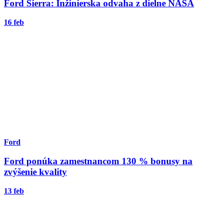
Ford Sierra: Inžinierska odvaha z dielne NASA
16 feb
Ford
Ford ponúka zamestnancom 130 % bonusy na
zvýšenie kvality
13 feb