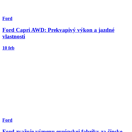
Ford
Ford Capri AWD: Prekvapivý výkon a jazdné
vlastnosti
10 feb
Ford
Ford zvažuje výmenu európskej fabriky za čínske