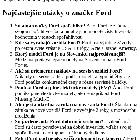
Najčastejšie otázky o značke Ford
Sú autá značky Ford spoľahlivé?
Áno, Ford je známy
svojou spoľahlivosťou a mnohé jeho modely získali vysoké
hodnotenia v testoch spoľahlivosti.
Kde sa vyrábajú vozidlá Ford?
Ford má výrobné závody
po celom svete vrátane USA, Európy, Ázie a Južnej Ameriky.
Ktorý model Ford je na Slovensku najpredávanejší?
Medzi najpredávanejšie modely na Slovensku patrí Ford
Focus.
Aké sú priemerné náklady na servis vozidiel Ford?
Náklady na servis sa líšia podľa modelu a typu údržby, ale
Ford ponúka konkurenčné ceny a rôzne servisné balíčky.
Ponúka Ford aj plne elektrické modely (EV)?
Áno, Ford
ponúka plne elektrické modely, ako je napríklad Ford
Mustang Mach-E.
Aká je štandardná záruka na nové autá Ford?
Štandardná
záruka na nové vozidlá Ford je zvyčajne 2 roky, s možnosťou
predĺženia.
Sú jazdené autá Ford dobrou investíciou?
Jazdené autá
Ford sú často považované za dobrú investíciu vďaka svojej
spoľahlivosti a dostupnosti náhradných dielov.
Patrí Ford pod nejaký väčší automobilový koncern?
Ford