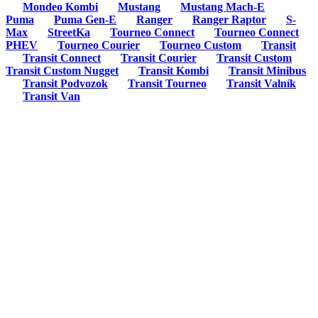
Mondeo Kombi
Mustang
Mustang Mach-E
Puma
Puma Gen-E
Ranger
Ranger Raptor
S-
Max
StreetKa
Tourneo Connect
Tourneo Connect
PHEV
Tourneo Courier
Tourneo Custom
Transit
Transit Connect
Transit Courier
Transit Custom
Transit Custom Nugget
Transit Kombi
Transit Minibus
Transit Podvozok
Transit Tourneo
Transit Valník
Transit Van