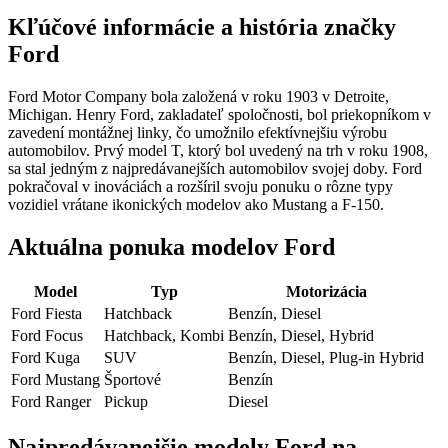
Kľúčové informácie a história značky
Ford
Ford Motor Company bola založená v roku 1903 v Detroite,
Michigan. Henry Ford, zakladateľ spoločnosti, bol priekopníkom v
zavedení montážnej linky, čo umožnilo efektívnejšiu výrobu
automobilov. Prvý model T, ktorý bol uvedený na trh v roku 1908,
sa stal jedným z najpredávanejších automobilov svojej doby. Ford
pokračoval v inováciách a rozšíril svoju ponuku o rôzne typy
vozidiel vrátane ikonických modelov ako Mustang a F-150.
Aktuálna ponuka modelov Ford
Model
Typ
Motorizácia
Ford Fiesta
Hatchback
Benzín, Diesel
Ford Focus
Hatchback, Kombi
Benzín, Diesel, Hybrid
Ford Kuga
SUV
Benzín, Diesel, Plug-in Hybrid
Ford Mustang
Športové
Benzín
Ford Ranger
Pickup
Diesel
Najpredávanejšie modely Ford na