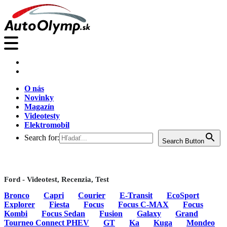
O nás
Novinky
Magazín
Videotesty
Elektromobil
Search for:
Search Button
Ford - Videotest, Recenzia, Test
Bronco
Capri
Courier
E-Transit
EcoSport
Explorer
Fiesta
Focus
Focus C-MAX
Focus
Kombi
Focus Sedan
Fusion
Galaxy
Grand
Tourneo Connect PHEV
GT
Ka
Kuga
Mondeo