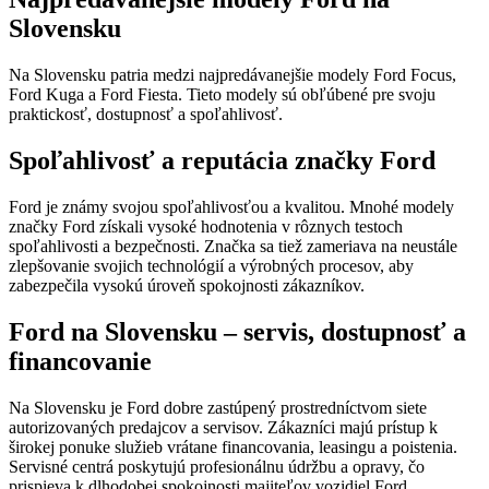
Slovensku
Na Slovensku patria medzi najpredávanejšie modely Ford Focus,
Ford Kuga a Ford Fiesta. Tieto modely sú obľúbené pre svoju
praktickosť, dostupnosť a spoľahlivosť.
Spoľahlivosť a reputácia značky Ford
Ford je známy svojou spoľahlivosťou a kvalitou. Mnohé modely
značky Ford získali vysoké hodnotenia v rôznych testoch
spoľahlivosti a bezpečnosti. Značka sa tiež zameriava na neustále
zlepšovanie svojich technológií a výrobných procesov, aby
zabezpečila vysokú úroveň spokojnosti zákazníkov.
Ford na Slovensku – servis, dostupnosť a
financovanie
Na Slovensku je Ford dobre zastúpený prostredníctvom siete
autorizovaných predajcov a servisov. Zákazníci majú prístup k
širokej ponuke služieb vrátane financovania, leasingu a poistenia.
Servisné centrá poskytujú profesionálnu údržbu a opravy, čo
prispieva k dlhodobej spokojnosti majiteľov vozidiel Ford.