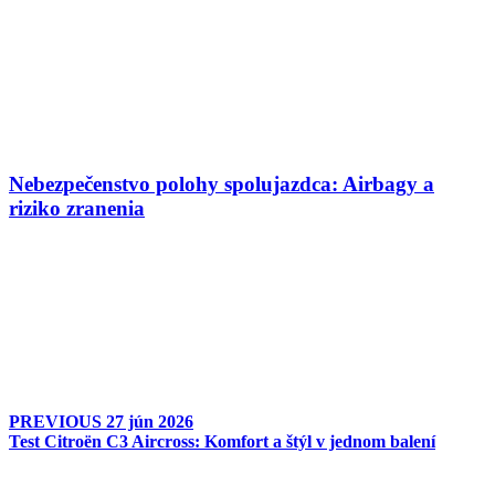
Nebezpečenstvo polohy spolujazdca: Airbagy a
riziko zranenia
PREVIOUS
27 jún 2026
Test Citroën C3 Aircross: Komfort a štýl v jednom balení