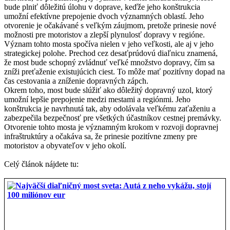
bude plniť dôležitú úlohu v doprave, keďže jeho konštrukcia
umožní efektívne prepojenie dvoch významných oblastí. Jeho
otvorenie je očakávané s veľkým záujmom, pretože prinesie nové
možnosti pre motoristov a zlepší plynulosť dopravy v regióne.
Význam tohto mosta spočíva nielen v jeho veľkosti, ale aj v jeho
strategickej polohe. Prechod cez desaťprúdovú diaľnicu znamená,
že most bude schopný zvládnuť veľké množstvo dopravy, čím sa
zníži preťaženie existujúcich ciest. To môže mať pozitívny dopad na
čas cestovania a zníženie dopravných zápch.
Okrem toho, most bude slúžiť ako dôležitý dopravný uzol, ktorý
umožní lepšie prepojenie medzi mestami a regiónmi. Jeho
konštrukcia je navrhnutá tak, aby odolávala veľkému zaťaženiu a
zabezpečila bezpečnosť pre všetkých účastníkov cestnej premávky.
Otvorenie tohto mosta je významným krokom v rozvoji dopravnej
infraštruktúry a očakáva sa, že prinesie pozitívne zmeny pre
motoristov a obyvateľov v jeho okolí.
Celý článok nájdete tu: