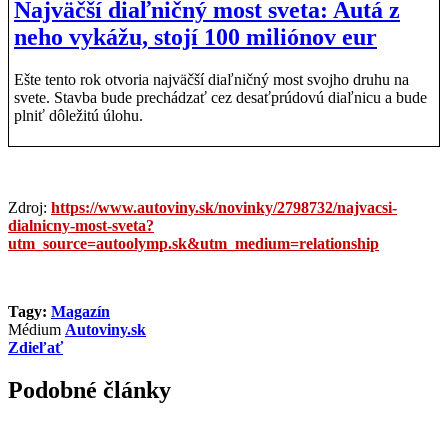
Najväčší diaľničný most sveta: Autá z
neho vykážu, stojí 100 miliónov eur
Ešte tento rok otvoria najväčší diaľničný most svojho druhu na
svete. Stavba bude prechádzať cez desaťprúdovú diaľnicu a bude
plniť dôležitú úlohu.
Zdroj:
https://www.autoviny.sk/novinky/2798732/najvacsi-
dialnicny-most-sveta?
utm_source=autoolymp.sk&utm_medium=relationship
Tagy:
Magazín
Médium
Autoviny.sk
Zdieľať
Podobné články