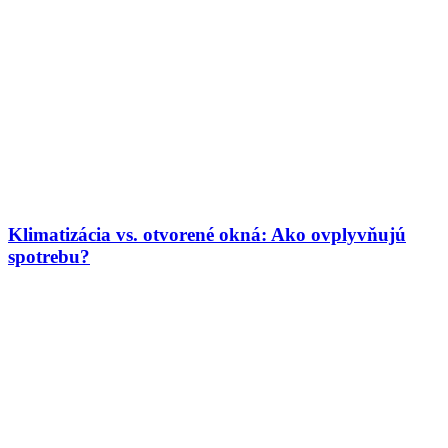
Klimatizácia vs. otvorené okná: Ako ovplyvňujú
spotrebu?