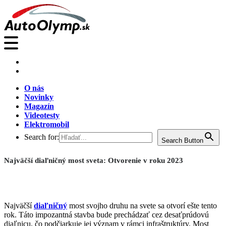
O nás
Novinky
Magazín
Videotesty
Elektromobil
Search for:
Search Button
Najväčší diaľničný most sveta: Otvorenie v roku 2023
Najväčší
diaľničný
most svojho druhu na svete sa otvorí ešte tento
rok. Táto impozantná stavba bude prechádzať cez desaťprúdovú
diaľnicu, čo podčiarkuje jej význam v rámci infraštruktúry. Most